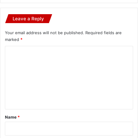
Leave a Reply
Your email address will not be published.
Required fields are
marked
*
C
o
m
m
e
n
t
*
Name
*