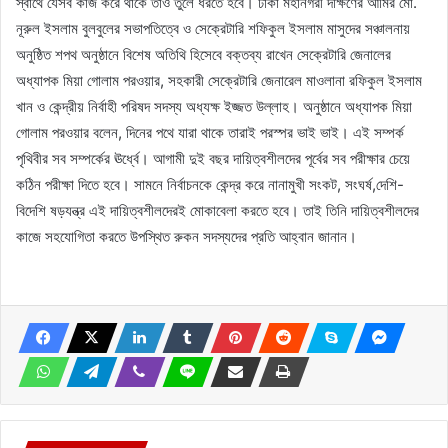
স্বার্থে যেসব কাজ করে থাকে তাও তুলে ধরতে হবে। ঢাকা মহানগরী দক্ষিণের আমির মো.
নূরুল ইসলাম বুলবুলের সভাপতিত্বে ও সেক্রেটারি শফিকুল ইসলাম মাসুদের সঞ্চালনায়
অনুষ্ঠিত শপথ অনুষ্ঠানে বিশেষ অতিথি হিসেবে বক্তব্য রাখেন সেক্রেটারি জেনালের
অধ্যাপক মিয়া গোলাম পরওয়ার, সহকারী সেক্রেটারি জেনারেল মাওলানা রফিকুল ইসলাম
খান ও কেন্দ্রীয় নির্বাহী পরিষদ সদস্য অধ্যক্ষ ইজ্জত উল্লাহ। অনুষ্ঠানে অধ্যাপক মিয়া
গোলাম পরওয়ার বলেন, দিনের পথে যারা থাকে তারাই পরস্পর ভাই ভাই। এই সম্পর্ক
পৃথিবীর সব সম্পর্কের ঊর্ধ্বে। আগামী দুই বছর দায়িত্বশীলদের পূর্বের সব পরীক্ষার চেয়ে
কঠিন পরীক্ষা দিতে হবে। সামনে নির্বাচনকে কেন্দ্র করে নানামুখী সংকট, সংঘর্ষ,দেশি-
বিদেশি ষড়যন্ত্র এই দায়িত্বশীলদেরই মোকাবেলা করতে হবে। তাই তিনি দায়িত্বশীলদের
কাজে সহযোগিতা করতে উপস্থিত রুকন সদস্যদের প্রতি আহ্বান জানান।