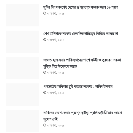
ছুটির দিন সকালেই দেশের দু’প্রান্তে সড়কে ঝরল ১৬ প্রাণ
৭ আগস্ট, ২০২৬
শেখ হাসিনাকে সরকার কেন নিজ দায়িত্বে ফিরিয়ে আনছে না
৭ আগস্ট, ২০২৬
সংঘাত হলে এবার পাকিস্তানের পাশে সউদী ও তুরস্ক : মক্কা
চুক্তি নিয়ে উদ্বেগে ভারত
৭ আগস্ট, ২০২৬
গণভোটের অধিকার চুরি করেছে সরকার : নাহিদ ইসলাম
৭ আগস্ট, ২০২৬
সাকিবের দেশে ফেরার প্রশ্নে ক্রীড়া প্রতিমন্ত্রীÑ‘আর কোনো
সুযোগ নেই’
৭ আগস্ট, ২০২৬