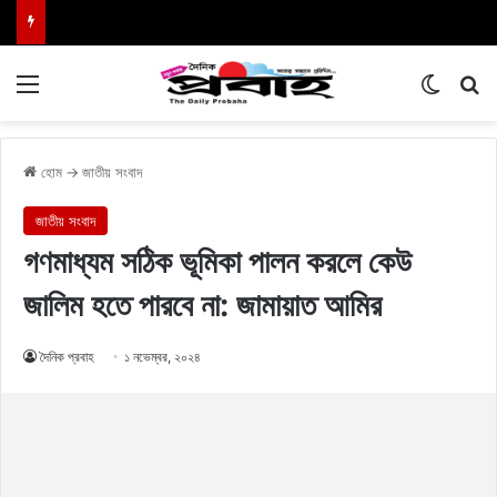
Menu
Switch
এখা
হোম
→
জাতীয় সংবাদ
জাতীয় সংবাদ
গণমাধ্যম সঠিক ভূমিকা পালন করলে কেউ
জালিম হতে পারবে না: জামায়াত আমির
দৈনিক প্রবাহ
১ নভেম্বর, ২০২৪