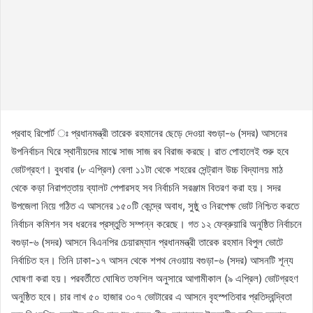
প্রবাহ রিপোর্ট ঃ প্রধানমন্ত্রী তারেক রহমানের ছেড়ে দেওয়া বগুড়া-৬ (সদর) আসনের
উপনির্বাচন ঘিরে স্থানীয়দের মাঝে সাজ সাজ রব বিরাজ করছে। রাত পোহালেই শুরু হবে
ভোটগ্রহণ। বুধবার (৮ এপ্রিল) বেলা ১১টা থেকে শহরের সেন্ট্রাল উচ্চ বিদ্যালয় মাঠ
থেকে কড়া নিরাপত্তায় ব্যালট পেপারসহ সব নির্বাচনি সরঞ্জাম বিতরণ করা হয়। সদর
উপজেলা নিয়ে গঠিত এ আসনের ১৫০টি কেন্দ্রে অবাধ, সুষ্ঠু ও নিরপেক্ষ ভোট নিশ্চিত করতে
নির্বাচন কমিশন সব ধরনের প্রস্তুতি সম্পন্ন করেছে। গত ১২ ফেব্রুয়ারি অনুষ্ঠিত নির্বাচনে
বগুড়া-৬ (সদর) আসনে বিএনপির চেয়ারম্যান প্রধানমন্ত্রী তারেক রহমান বিপুল ভোটে
নির্বাচিত হন। তিনি ঢাকা-১৭ আসন থেকে শপথ নেওয়ায় বগুড়া-৬ (সদর) আসনটি শূন্য
ঘোষণা করা হয়। পরবর্তীতে ঘোষিত তফশিল অনুসারে আগামীকাল (৯ এপ্রিল) ভোটগ্রহণ
অনুষ্ঠিত হবে। চার লাখ ৫০ হাজার ৩০৭ ভোটারের এ আসনে বৃহস্পতিবার প্রতিদ্বন্দ্বিতা