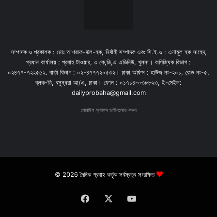
সম্পাদক ও প্রকাশক : মোঃ আশরাফ-উল-হক, নির্বাহী সম্পাদক এবং সি.ই.ও : এনামুল হক সাহেদ,
প্রধান কার্যালয় : প্রবাহ টাওয়ার, ৩ কে,ডি,এ এভিনিউ, খুলনা। বাণিজ্যিক বিভাগ :
০২৪৭৭-৭২২৫৫২. বার্তা বিভাগ : ০২-৪৭৭৭২০৫৩২। ঢাকা অফিস : হাউজ নং-২০১, রোড নং-৫,
ব্লক-ডি, বসুন্ধরা আ/এ, ঢাকা। ফোন : ০১৭১৪-০৩৮৮২৩, ই-মেইল:
dailyprobaha@gmail.com
মোবাইল অ্যাপস ডাউনলোড করুন
© 2026 দৈনিক প্রবাহ কর্তৃক সর্বস্বত্ব সংরক্ষিত
Facebook
X
YouTube