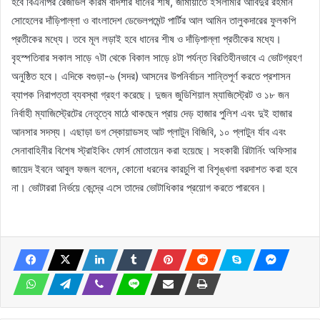
হবে বিএনপির রেজাউল করিম বাদশার ধানের শীষ, জামায়াতে ইসলামীর আবিদুর রহমান
সোহেলের দাঁড়িপাল্লা ও বাংলাদেশ ডেভেলপমেন্ট পার্টির আল আমিন তালুকদারের ফুলকপি
প্রতীকের মধ্যে। তবে মূল লড়াই হবে ধানের শীষ ও দাঁড়িপাল্লা প্রতীকের মধ্যে।
বৃহস্পতিবার সকাল সাড়ে ৭টা থেকে বিকাল সাড়ে ৪টা পর্যন্ত বিরতিহীনভাবে এ ভোটগ্রহণ
অনুষ্ঠিত হবে। এদিকে বগুড়া-৬ (সদর) আসনের উপনির্বাচন শান্তিপূর্ণ করতে প্রশাসন
ব্যাপক নিরাপত্তা ব্যবস্থা গ্রহণ করেছে। দুজন জুডিশিয়াল ম্যাজিস্ট্রেট ও ১৮ জন
নির্বাহী ম্যাজিস্ট্রেটের নেতৃত্বে মাঠে থাকছেন প্রায় দেড় হাজার পুলিশ এবং দুই হাজার
আনসার সদস্য। এছাড়া ডগ স্কোয়াডসহ আট প্লাটুন বিজিবি, ১০ প্লাটুন র্যাব এবং
সেনাবাহিনীর বিশেষ স্ট্রাইকিং ফোর্স মোতায়েন করা হয়েছে। সহকারী রিটার্নিং অফিসার
জায়েদ ইবনে আবুল ফজল বলেন, কোনো ধরনের কারচুপি বা বিশৃঙ্খলা বরদাশত করা হবে
না। ভোটাররা নির্ভয়ে কেন্দ্রে এসে তাদের ভোটাধিকার প্রয়োগ করতে পারবেন।