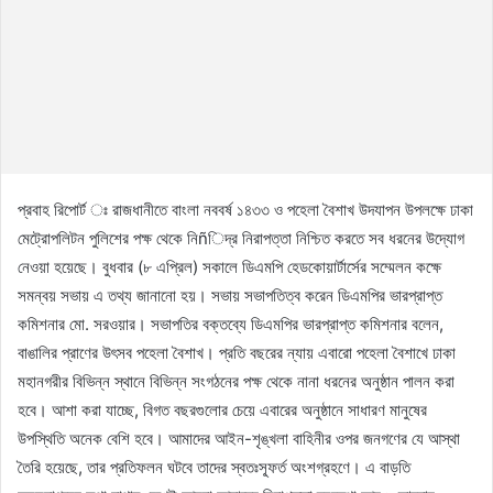
প্রবাহ রিপোর্ট ঃ রাজধানীতে বাংলা নববর্ষ ১৪৩৩ ও পহেলা বৈশাখ উদযাপন উপলক্ষে ঢাকা
মেট্রোপলিটন পুলিশের পক্ষ থেকে নিñিদ্র নিরাপত্তা নিশ্চিত করতে সব ধরনের উদ্যোগ
নেওয়া হয়েছে। বুধবার (৮ এপ্রিল) সকালে ডিএমপি হেডকোয়ার্টার্সের সম্মেলন কক্ষে
সমন্বয় সভায় এ তথ্য জানানো হয়। সভায় সভাপতিত্ব করেন ডিএমপির ভারপ্রাপ্ত
কমিশনার মো. সরওয়ার। সভাপতির বক্তব্যে ডিএমপির ভারপ্রাপ্ত কমিশনার বলেন,
বাঙালির প্রাণের উৎসব পহেলা বৈশাখ। প্রতি বছরের ন্যায় এবারো পহেলা বৈশাখে ঢাকা
মহানগরীর বিভিন্ন স্থানে বিভিন্ন সংগঠনের পক্ষ থেকে নানা ধরনের অনুষ্ঠান পালন করা
হবে। আশা করা যাচ্ছে, বিগত বছরগুলোর চেয়ে এবারের অনুষ্ঠানে সাধারণ মানুষের
উপস্থিতি অনেক বেশি হবে। আমাদের আইন-শৃঙ্খলা বাহিনীর ওপর জনগণের যে আস্থা
তৈরি হয়েছে, তার প্রতিফলন ঘটবে তাদের স্বতঃস্ফূর্ত অংশগ্রহণে। এ বাড়তি