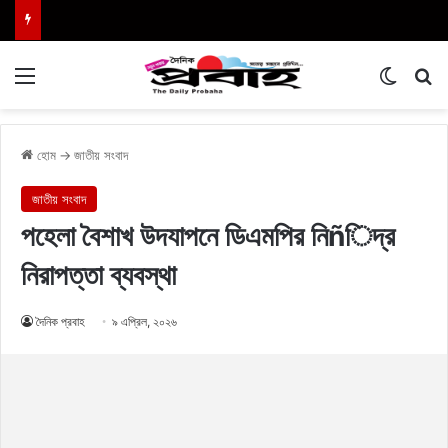
Menu
Switch
এখা
হোম
→
জাতীয় সংবাদ
জাতীয় সংবাদ
পহেলা বৈশাখ উদযাপনে ডিএমপির নিñিদ্র
নিরাপত্তা ব্যবস্থা
দৈনিক প্রবাহ
৯ এপ্রিল, ২০২৬