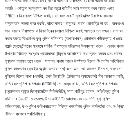
জনসমাগমের কথা মাথায় রেখেই আমরা আমাদের নিরাপত্তা ব্যবস্থা আরও জোরদার
করেছি। গোয়েন্দা সংস্থাসহ সব নিরাপত্তা বাহিনীর সঙ্গে সমন্বয় করে আমরা এবার
নিñিদ্র নিরাপত্তা নিশ্চিত করছি। সে সঙ্গে একটি সুপরিকল্পিত ট্রাফিক ব্যবস্থা
বাস্তবায়নে আমরা কাজ করছি, যাতে সাধারণ মানুষের কোনো ভোগান্তি না হয়। জনগণের
জান-মালের নিরাপত্তা ও নিরবচ্ছিন্ন চলাচল নিশ্চিত করাই আমাদের মূল লক্ষ্য। সমন্বয়
সভার শুরুতে ডিএমপির যুগ্ম পুলিশ কমিশনার (অপারেশনস) মোহাম্মদ শহীদুল্লাহ পাওয়ার
পয়েন্ট প্রেজেন্টেশনের মাধ্যমে সার্বিক নিরাপত্তা পরিকল্পনা উপস্থাপন করেন। এরপর সভায়
উপস্থিত বিভিন্ন সংস্থার প্রতিনিধিরা উন্মুক্ত আলোচনায় অংশগ্রহণ করেন এবং তাদের
মূল্যবান মতামত তুলে ধরেন। সমন্বয় সভায় আরও উপস্থিত ছিলেন ডিএমপির অতিরিক্ত
পুলিশ কমিশনার (ক্রাইম অ্যান্ড অপারেশনস) এস. এন. মো. নজরুল ইসলাম, বাংলাদেশ
পুলিশের বিশেষ শাখা (এসবি), ঢাকা ডিআইজি (ইন্টারনাল অ্যাফেয়ার্স) মীর আশরাফ আলী,
অতিরিক্ত পুলিশ কমিশনার (সিটিটিসি) মো. মাসুদ করিম, অতিরিক্ত পুলিশ কমিশনার
(প্রটেকশন অ্যান্ড ডিপ্লোমেটিক সিকিউরিটি); সানা শামীনুর রহমান, অতিরিক্ত পুলিশ
কমিশনার (এস্টেট, ডেভেলপমেন্ট ও আইসিটি) মোহাম্মদ ওসমান গণি, যুগ্ম পুলিশ
কমিশনাররা, উপ-পুলিশ কমিশনাররাসহ বিভিন্ন পদমর্যাদার পুলিশ কর্মকর্তারা এবং সংশ্লিষ্ট
বিভিন্ন সংস্থার প্রতিনিধিরা।