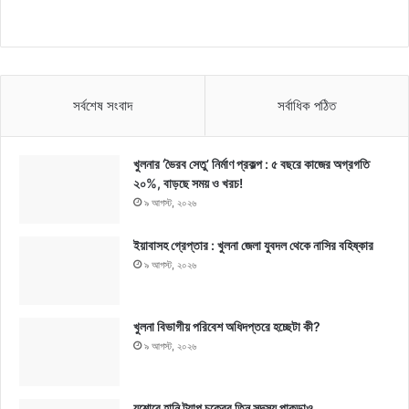
সর্বশেষ সংবাদ
সর্বাধিক পঠিত
খুলনার ‘ভৈরব সেতু’ নির্মাণ প্রকল্প : ৫ বছরে কাজের অগ্রগতি
২০%, বাড়ছে সময় ও খরচ!
৯ আগস্ট, ২০২৬
ইয়াবাসহ গ্রেপ্তার : খুলনা জেলা যুবদল থেকে নাসির বহিষ্কার
৯ আগস্ট, ২০২৬
খুলনা বিভাগীয় পরিবেশ অধিদপ্তরে হচ্ছেটা কী?
৯ আগস্ট, ২০২৬
যশোরে হানি ট্র্যাপ চক্রের তিন সদস্য পাকড়াও