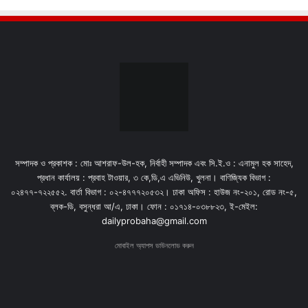
সম্পাদক ও প্রকাশক : মোঃ আশরাফ-উল-হক, নির্বাহী সম্পাদক এবং সি.ই.ও : এনামুল হক সাহেদ,
প্রধান কার্যালয় : প্রবাহ টাওয়ার, ৩ কে,ডি,এ এভিনিউ, খুলনা। বাণিজ্যিক বিভাগ :
০২৪৭৭-৭২২৫৫২. বার্তা বিভাগ : ০২-৪৭৭৭২০৫৩২। ঢাকা অফিস : হাউজ নং-২০১, রোড নং-৫,
ব্লক-ডি, বসুন্ধরা আ/এ, ঢাকা। ফোন : ০১৭১৪-০৩৮৮২৩, ই-মেইল:
dailyprobaha@gmail.com
মোবাইল অ্যাপস ডাউনলোড করুন