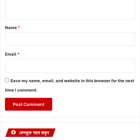
n
t
*
Name
*
Email
*
Save my name, email, and website in this browser for the next
time I comment.
ফেসবুকে সাথে থাকুন