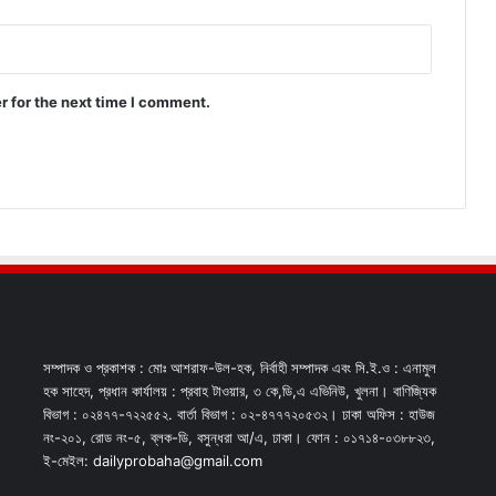
r for the next time I comment.
সম্পাদক ও প্রকাশক : মোঃ আশরাফ-উল-হক, নির্বাহী সম্পাদক এবং সি.ই.ও : এনামুল
হক সাহেদ, প্রধান কার্যালয় : প্রবাহ টাওয়ার, ৩ কে,ডি,এ এভিনিউ, খুলনা। বাণিজ্যিক
বিভাগ : ০২৪৭৭-৭২২৫৫২. বার্তা বিভাগ : ০২-৪৭৭৭২০৫৩২। ঢাকা অফিস : হাউজ
নং-২০১, রোড নং-৫, ব্লক-ডি, বসুন্ধরা আ/এ, ঢাকা। ফোন : ০১৭১৪-০৩৮৮২৩,
ই-মেইল: dailyprobaha@gmail.com