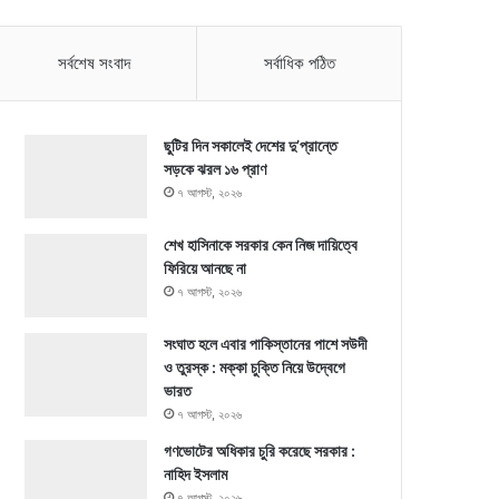
সর্বশেষ সংবাদ
সর্বাধিক পঠিত
ছুটির দিন সকালেই দেশের দু’প্রান্তে
সড়কে ঝরল ১৬ প্রাণ
৭ আগস্ট, ২০২৬
শেখ হাসিনাকে সরকার কেন নিজ দায়িত্বে
ফিরিয়ে আনছে না
৭ আগস্ট, ২০২৬
সংঘাত হলে এবার পাকিস্তানের পাশে সউদী
ও তুরস্ক : মক্কা চুক্তি নিয়ে উদ্বেগে
ভারত
৭ আগস্ট, ২০২৬
গণভোটের অধিকার চুরি করেছে সরকার :
নাহিদ ইসলাম
৭ আগস্ট, ২০২৬