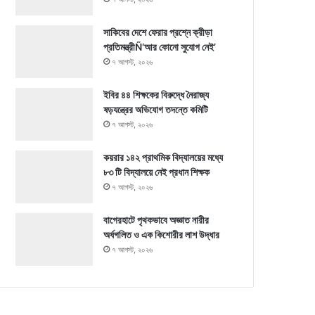
সাকিবের দেশে ফেরার প্রশ্নে ক্রীড়া
প্রতিমন্ত্রীÑ‘আর কোনো সুযোগ নেই’
৭ আগস্ট, ২০২৬
ইবির ৪৪ শিক্ষকের বিরুদ্ধে নৈরাজ্য
ষড়যন্ত্রের অভিযোগ তদন্তে কমিটি
৭ আগস্ট, ২০২৬
কয়রার ১৪২ প্রাথমিক বিদ্যালয়ের মধ্যে
৮৩ টি বিদ্যালয়ে নেই প্রধান শিক্ষক
৭ আগস্ট, ২০২৬
বাগেরহাটে পৃথকভাবে অজ্ঞাত নারীর
অর্ধগলিত ও এক কিশোরীর লাশ উদ্ধার
৭ আগস্ট, ২০২৬