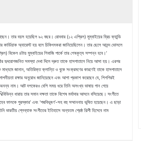
েছেন। তার বয়স হয়েছিল ৯২ বছর। রোববার (১২ এপ্রিল) মুম্বাইয়ের ব্রিচ ক্যান্ডি
ার কার্ডিয়াক অ্যারেস্ট হয় বলে চিকিৎসকরা জানিয়েছিলেন। তার ছেলে আনন্দ ভোসলে
িল) বিকেল ৪টায় মুম্বাইয়ের শিবাজি পার্কে তার শেষকৃত্য সম্পন্ন হবে।’
পীর হৃদরোগজনিত সমস্যা দেখা দিলে দ্রুত তাকে হাসপাতালে নিয়ে আসা হয়। এরপর
 মাধ্যমে জানান, অতিরিক্ত ক্লান্তি ও বুকে সংক্রমণের কারণেই তাকে হাসপাতালে
ত গোপনীয়তা রক্ষার অনুরোধ জানিয়েছেন এবং আশা প্রকাশ করেছেন যে, শিগগিরই
অনন্য নাম। আট দশকেরও বেশি সময় ধরে তিনি অসংখ্য ভাষায় গান গেয়ে
বিভিন্ন ধারায় তার সমান দক্ষতা তাকে বিশেষ মর্যাদার আসনে বসিয়েছে। সংগীতে
সাহেব ফালকে পুরস্কার’ এবং ‘পদ্মবিভূষণ’-সহ বহু সম্মাননায় ভূষিত হয়েছেন। এ ছাড়া
িনি ভারতীয় প্লেব্যাক সংগীতের ইতিহাসে অন্যতম শ্রেষ্ঠ শিল্পী হিসেবে নাম