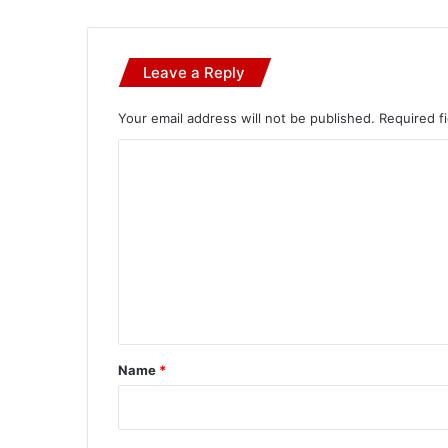
Leave a Reply
Your email address will not be published.
Required f
C
o
m
m
e
n
t
*
Name
*