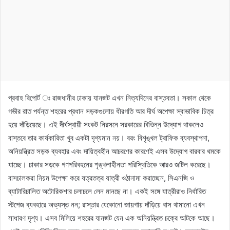
প্রবাহ রিপোর্ট ঃ রাজধানীর ঢাকায় যানজট এখন নিত্যদিনের বাস্তবতা। সকাল থেকে
গভীর রাত পর্যন্ত শহরের প্রধান সড়কগুলোয় ধীরগতি আর দীর্ঘ অপেক্ষা স্বাভাবিক চিত্র
হয়ে দাঁড়িয়েছে। এই দীর্ঘস্থায়ী সংকট নিরসনে সরকারের বিভিন্ন উদ্যোগ থাকলেও
বাস্তবে তার কার্যকারিতা খুব একটা দৃশ্যমান নয়। বরং বিশৃঙ্খল ট্রাফিক ব্যবস্থাপনা,
অনিয়ন্ত্রিত সড়ক ব্যবহার এবং দায়িত্বহীন আচরণের কারণেই এসব উদ্যোগ বারবার থমকে
যাচ্ছে। ঢাকার সড়কে গণপরিবহনের শৃঙ্খলাহীনতা পরিস্থিতিকে আরও জটিল করেছে।
বাসচালকরা নিয়ম উপেক্ষা করে যত্রতত্র যাত্রী ওঠানামা করাচ্ছেন, সিএনজি ও
ব্যাটারিচালিত অটোরিকশার চলাচলে লেন মানছে না। একই সঙ্গে যাত্রীরাও নির্ধারিত
স্টপেজ ব্যবহারে অভ্যস্ত নন; রাস্তার যেকোনো জায়গায় দাঁড়িয়ে বাস থামানো এখন
সাধারণ দৃশ্য। এসব মিলিয়ে শহরের যানজট যেন এক অনিয়ন্ত্রিত চক্রে আটকে আছে।