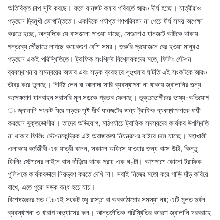
অতিরিক্ত চাপ সৃষ্টি করছে। ফলে যানজট কমার পরিবর্তে আরও দীর্ঘ হচ্ছে। যাত্রীরাও
পড়ছেন দ্বিমুখী ভোগান্তিতে। একদিকে পর্যাপ্ত গণপরিবহন না পেয়ে দীর্ঘ সময় অপেক্ষা
করতে হচ্ছে, অন্যদিকে যে বাসগুলো পাওয়া যাচ্ছে, সেগুলোও যানজটে আটকে থাকায়
গন্তব্যে পৌঁছাতে লাগছে কয়েকগুণ বেশি সময়। জরুরি প্রয়োজনে বের হওয়া মানুষও
পড়ছেন একই পরিস্থিতিতে। ট্রাফিক সংশ্লিষ্ট বিশ্লেষকদের মতে, ফিলিং স্টেশন
ব্যবস্থাপনায় সমন্বয়ের অভাব এবং সড়ক ব্যবহারে শৃঙ্খলার ঘাটতি এই সংকটকে আরও
তীব্র করে তুলছে। নির্দিষ্ট লেন বা আলাদা সারি ব্যবস্থাপনা না থাকায় জ্বালানির জন্য
অপেক্ষমাণ যানবাহন সরাসরি মূল সড়কে প্রভাব ফেলছে। ভুক্তভোগীদের ভাষ্য-অভিযোগ
ঃ জ্বালানি সংকট ঘিরে সড়কে সৃষ্ট দীর্ঘ যানজটের জন্য ট্রাফিক ব্যবস্থাপনাকে দায়ী
করছেন ভুক্তভোগীরা। তাদের অভিযোগ, মাঠপর্যায়ে ট্রাফিক সদস্যদের কার্যকর উপস্থিতি
না থাকায় ফিলিং স্টেশনকেন্দ্রিক এই অরাজকতা নিয়ন্ত্রণের বাইরে চলে যাচ্ছে। মহাখালী
এলাকায় কর্মজীবী এক যাত্রী বলেন, সকালে অফিসে যাওয়ার জন্য বাসে উঠি, কিন্তু
ফিলিং স্টেশনের লাইনে বাস দাঁড়িয়ে থাকে প্রায় এক ঘণ্টা। আশপাশে কোনো ট্রাফিক
পুলিশকে কার্যকরভাবে নিয়ন্ত্রণ করতে দেখি না। সবাই নিজের মতো করে গাড়ি দাঁড় করিয়ে
রাখে, এতে পুরো সড়ক বন্ধ হয়ে যায়।
বিশেষজ্ঞদের মত ঃ এই সংকট শুধু রাস্তা বা অবকাঠামোর সমস্যা নয়; এটি মূলত দুর্বল
ব্যবস্থাপনা ও খারাপ অভ্যাসের ফল। আন্তর্জাতিক পরিস্থিতির কারণে জ্বালানি সরবরাহে