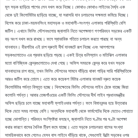
মূল সড়ক ছাড়িয়ে পাশের লেন দখল করে নিচ্ছে। কোথাও কোথাও লাইনের দৈর্ঘ্য এক
থেকে দুই কিলোমিটার ছাড়িয়ে যাচ্ছে, যা সরাসরি যান চলাচলের সক্ষমতা কমিয়ে দিচ্ছে।
বিশেষ করে ঢাকা-ময়মনসিংহ মহাসড়ক ও মহাখালী-সংলগ্ন এলাকায় পরিস্থিতি বেশি
জটিল। এখানে ফিলিং স্টেশনগুলোয় জ্বালানি নিতে অপেক্ষমাণ গণপরিবহন সড়কের একটি
বড় অংশ দখল করে রাখছে। ফলে স্বাভাবিক গতিতে চলাচল করতে পারছে না অন্য
যানবাহন। ধীরগতির এই চাপ দ্রুতই দীর্ঘ যানজটে রূপ নিচ্ছে এবং আশপাশের
সড়কগুলোতেও এর প্রভাব ছড়িয়ে পড়ছে। একই চিত্র গুলিস্তান ও মতিঝিল এলাকার
মতো বাণিজ্যিক কেন্দ্রগুলোতেও দেখা গেছে। অফিস সময়কে কেন্দ্র করে যখন সড়কে
যানবাহনের চাপ বাড়ে, তখন ফিলিং স্টেশনের সামনে দাঁড়িয়ে থাকা গাড়ির সারি পরিস্থিতিকে
আরও জটিল করে তোলে। এতে করে কয়েকশ মিটার এলাকার যানজট দ্রুত কয়েক
কিলোমিটার পর্যন্ত বিস্তৃত হচ্ছে। খিলক্ষেতের ফিলিং স্টেশনের লাইন ঠেকে যাচ্ছে জিয়া
কলোনি পর্যন্ত। আবার তেজগাঁওয়ের একটি ফিলিং স্টেশনের দীর্ঘ লাইন প্রধানমন্ত্রীর
অফিস ছড়িয়ে চলে যাচ্ছে মহাখালী ফ্লাইওভার পর্যন্ত। ফলে বিমানবন্দর হয়ে উত্তরার
দিকে যেতে সময় লাগছে বেশি। অন্যদিকে মহাখালী থেকে ফার্মগেটের দিকে যেতেও পোহাতে
হচ্ছে ভোগান্তি। পরিবহন সংশ্লিষ্টরা বলছেন, জ্বালানি নিতে ঘণ্টার পর ঘণ্টা অপেক্ষা
করার কারণে বাসের দৈনিক ট্রিপ কমে যাচ্ছে। এতে সড়কে চলাচলরত বাসের সংখ্যা
সাময়িকভাবে কমে গেলেও যেসব বাস লাইনে দাঁড়িয়ে থাকে, সেগুলোই উল্টো সড়কের ওপর