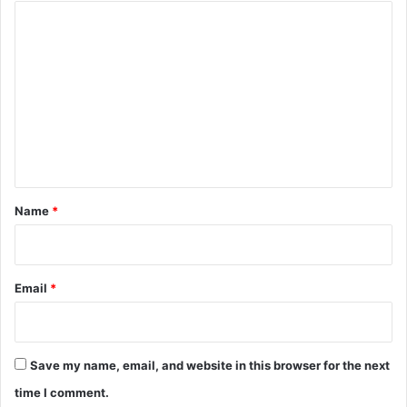
C
o
m
m
e
n
t
*
Name
*
Email
*
Save my name, email, and website in this browser for the next
time I comment.