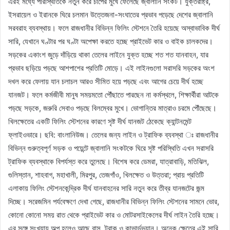
এরই মধ্যে পরিস্থিতিকে নতুন করে চাপের মুখে ফেলেছে জ্বালানি সংকট। যুক্তরাষ্ট্র,
ইসরায়েল ও ইরানকে ঘিরে চলমান উত্তেজনা-সংঘাতের প্রভাব পড়েছে দেশের জ্বালানি
সরবরাহ ব্যবস্থায়। ফলে রাজধানীর বিভিন্ন ফিলিং স্টেশনে তৈরি হয়েছে অস্বাভাবিক দীর্ঘ
সারি, যেখানে ঘণ্টার পর ঘণ্টা অপেক্ষা করতে হচ্ছে প্রাইভেট কার ও বাইক চালকদের।
সড়কের একাংশ জুড়ে দাঁড়িয়ে থাকা তেলের লাইনে যুক্ত হচ্ছে শত শত যানবাহন, যার
প্রভাব ছড়িয়ে পড়ছে আশপাশের প্রতিটি মোড়ে। এই লাইনগুলো সরাসরি সড়কের অংশ
দখল করে ফেলায় যান চলাচল আরও সীমিত হয়ে পড়ছে এবং আগের চেয়ে দীর্ঘ হচ্ছে
যানজট। ফলে কর্মজীবী মানুষ সময়মতো পৌঁছাতে পারছেন না কর্মস্থলে, শিক্ষার্থীরা আটকে
পড়ছে সড়কে, জরুরি সেবাও পড়ছে বিলম্বের মুখে। ভোগান্তির মাত্রাও চরমে পৌঁছেছে।
খিলক্ষেতের একটি ফিলিং স্টেশনের কারণে সৃষ্ট দীর্ঘ যানজট ঠেকেছে ক্যান্টনমেন্ট
ফ্লাইওভারে। ছবি: বাংলানিউজ। তেলের জন্য লাইন ও ট্রাফিক ব্যবস্থা ঃ রাজধানীর
বিভিন্ন গুরুত্বপূর্ণ সড়ক ও পয়েন্টে জ্বালানি সংকটকে ঘিরে সৃষ্ট পরিস্থিতি এখন সরাসরি
ট্রাফিক ব্যবস্থাকে বিপর্যস্ত করে তুলেছে। বিশেষ করে ডেমরা, যাত্রাবাড়ি, মতিঝিল,
গুলিস্তান, শাহবাগ, মহাখালী, মিরপুর, তেজগাঁও, খিলক্ষেত ও উত্তরা; প্রায় প্রতিটি
এলাকায় ফিলিং স্টেশনকেন্দ্রিক দীর্ঘ যানবাহনের সারি নতুন করে তীব্র যানজটের জন্ম
দিচ্ছে। সরেজমিন পর্যবেক্ষণে দেখা গেছে, রাজধানীর বিভিন্ন ফিলিং স্টেশনের সামনে ভোর,
কোনো কোনো সময় রাত থেকে প্রাইভেট কার ও মোটরসাইকেলের দীর্ঘ লাইন তৈরি হচ্ছে।
এর সঙ্গে সংখ্যায় অল্প হলেও আছে বাস, ট্রাক ও কাভার্ডভ্যান। অনেক ক্ষেত্রে এই সারি