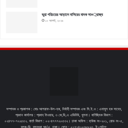
ভুয়া পরিচয়ের আড়ালে নাসিরের মাদক সা¤্রাজ্য
১০ আগস্ট, ২০২৬
সম্পাদক ও প্রকাশক : মোঃ আশরাফ-উল-হক, নির্বাহী সম্পাদক এবং সি.ই.ও : এনামুল হক সাহেদ,
প্রধান কার্যালয় : প্রবাহ টাওয়ার, ৩ কে,ডি,এ এভিনিউ, খুলনা। বাণিজ্যিক বিভাগ :
০২৪৭৭-৭২২৫৫২. বার্তা বিভাগ : ০২-৪৭৭৭২০৫৩২। ঢাকা অফিস : হাউজ নং-২০১, রোড নং-৫,
ব্লক-ডি, বসুন্ধরা আ/এ, ঢাকা। ফোন : ০১৭১৪-০৩৮৮২৩, ই-মেইল: