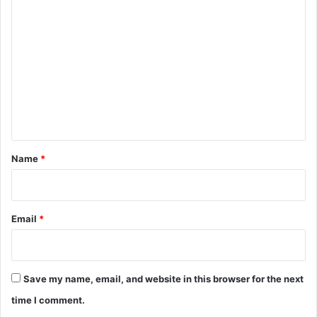
C
o
m
m
e
n
t
*
Name
*
Email
*
Save my name, email, and website in this browser for the next
time I comment.