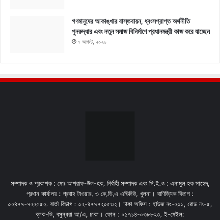
গণমানুষের আকাঙ্খার বাস্তবায়ন, ধ্বংসপ্রাপ্ত অর্থনীতি
পুনরুদ্ধার এবং নতুন সমাজ বিনির্মাণে প্রধানমন্ত্রী কাজ করে যাচ্ছেন
৭ আগস্ট, ২০২৬
সম্পাদক ও প্রকাশক : মোঃ আশরাফ-উল-হক, নির্বাহী সম্পাদক এবং সি.ই.ও : এনামুল হক সাহেদ,
প্রধান কার্যালয় : প্রবাহ টাওয়ার, ৩ কে,ডি,এ এভিনিউ, খুলনা। বাণিজ্যিক বিভাগ :
০২৪৭৭-৭২২৫৫২. বার্তা বিভাগ : ০২-৪৭৭৭২০৫৩২। ঢাকা অফিস : হাউজ নং-২০১, রোড নং-৫,
ব্লক-ডি, বসুন্ধরা আ/এ, ঢাকা। ফোন : ০১৭১৪-০৩৮৮২৩, ই-মেইল: