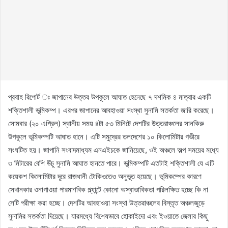
প্রবাহ রিপোর্ট ঃ জাপানের উত্তর উপকূলে আঘাত হেনেছে ৭ দশমিক ৪ মাত্রার একটি
শক্তিশালী ভূমিকম্প। এরপর জাপানের আবহাওয়া সংস্থা সুনামি সতর্কতা জারি করেছে।
সোমবার (২০ এপ্রিল) স্থানীয় সময় ৪টা ৫৩ মিনিটে দেশটির উত্তরাঞ্চলের সানকিরু
উপকূলে ভূমিকম্পটি আঘাত হানে। এটি সমুদ্রের তলদেশের ১০ কিলোমিটার গভীরে
সংঘটিত হয়। জাপানি সংবাদমাধ্যম এনএইচকে জানিয়েছে, ওই অঞ্চলে অল্প সময়ের মধ্যে
৩ মিটারের বেশি উঁচু সুনামি আঘাত হানতে পারে। ভূমিকম্পটি এতটাই শক্তিশালী যে এটি
কয়েকশ কিলোমিটার দূরে রাজধানী টোকিওতেও অনুভূত হয়েছে। ভূমিকম্পের কারণে
সেখানকার ওনাগাওয়া পারমাণবিক প্ল্যান্টে কোনো অস্বাভাবিকতা পরিলক্ষিত হচ্ছে কি না
সেটি পরীক্ষা করা হচ্ছে। দেশটির আবহাওয়া সংস্থা উত্তরাঞ্চলের বিস্তৃত অঞ্চলজুড়ে
সুনামির সতর্কতা দিয়েছে। যারমধ্যে বিশেষভাবে হোকাইদো এবং ইওয়াতে জেলার কিছু