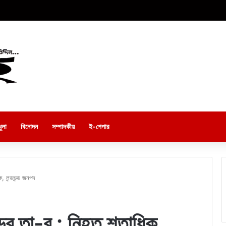
ুলা
বিনোদন
সম্পাদকীয়
ই-পেপার
, লন্ডভন্ড জনপদ
ের তা-ব : নিহত শতাধিক,