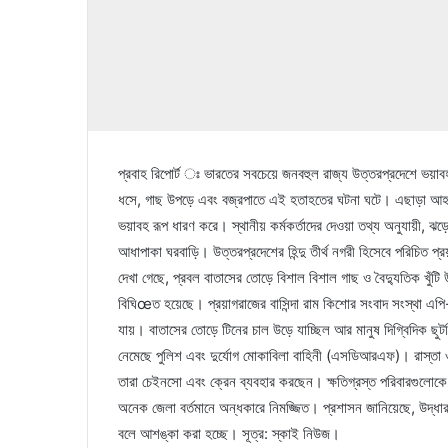
প্রবাহ রিপোর্ট ঃ ভারতের সবচেয়ে জনবহুল রাজ্য উত্তরপ্রদেশে ভয়
ধসে, গাছ উপড়ে এবং বজ্রপাতে এই হতাহতের ঘটনা ঘটে। এছাড়া আহ
ভয়াবহ রূপ ধারণ করে। স্থানীয় কর্মকর্তাদের দেওয়া তথ্য অনুযায়ী, 
আধাপাকা ঘরবাড়ি। উত্তরপ্রদেশের হিন্দু তীর্থ নগরী হিসেবে পরিচিত প
দেখা গেছে, প্রবল বাতাসের তোড়ে বিশাল বিশাল গাছ ও বৈদ্যুতিক খু
বিঘিœত হয়েছে। প্রয়াগরাজের বাসিন্দা রাম কিশোর সংবাদ সংস্থা এপি-
যায়। বাতাসের তোড়ে টিনের চাল উড়ে যাচ্ছিল আর মানুষ দিগ্বিদিক ছুটছি
নেমেছে পুলিশ এবং দুর্যোগ মোকাবিলা বাহিনী (এসডিআরএফ)। রাস্তা 
তারা চেইনসো এবং ক্রেন ব্যবহার করছেন। ক্ষতিগ্রস্ত পরিবারগুলোকে স
অনেক জেলা বর্তমানে অন্ধকারে নিমজ্জিত। প্রশাসন জানিয়েছে, উদ্ধার
বলে আশঙ্কা করা হচ্ছে। সূত্র: স্কাই নিউজ।