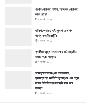
প্রথম শ্রেণিতে লটারি, অন্য সব শ্রেণিতে
ভর্তি পরীক্ষা
৭ আগস্ট, ২০২৬
হাসিনাকে ভারত এই সুযোগ কেন দিল,
প্রশ্ন স্বরাষ্ট্রমন্ত্রী’র
৭ আগস্ট, ২০২৬
ফ্যাসিবাদমুক্ত বাংলাদেশ এবং বৈষম্যহীন
সমাজ গড়ার প্রত্যয়
৭ আগস্ট, ২০২৬
গণমানুষের আকাঙ্খার বাস্তবায়ন,
ধ্বংসপ্রাপ্ত অর্থনীতি পুনরুদ্ধার এবং নতুন
সমাজ বিনির্মাণে প্রধানমন্ত্রী কাজ করে
যাচ্ছেন
৭ আগস্ট, ২০২৬