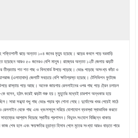
াবহ শক্তিশালী ঝড়ে অন্তত ১০৪ জনের মৃত্যু হয়েছে। ঝড়ের কবলে পড়ে ঘরবাড়ি
ত হয়েছেন আরও ৫০ জনেরও বেশি মানুষ। রাজ্যের অন্তত ১২টি জেলায় ঝড়টি
ঝড়ের তীব্রতায় শত শত গাছ ও বিলবোর্ড উপড়ে পড়েছে। ভেঙে পড়েছে অসংখ্য কাঁচা ও
্রয়াগরাজ (এলাহাবাদ) জেলাটি সবচেয়ে বেশি ক্ষতিগ্রস্ত হয়েছে। টেলিভিশন ফুটেজে
ঁটি উপড়ে রাস্তায় পড়ে আছে। অনেক জায়গায় রেললাইনের ওপর গাছ পড়ে ট্রেন চলাচল
কে বলেন, হঠাৎ করেই ঝড়টা শুরু হয়। মুহূর্তের মধ্যেই চারপাশ অন্ধকার হয়ে
ল। সারা সন্ধ্যা শুধু গাছ ভেঙে পড়ার শব্দ শোনা গেছে। দুর্যোগের খবর পেয়েই মাঠে
ও রেললাইন থেকে গাছ এবং ধ্বংসস্তূপ সরিয়ে যোগাযোগ ব্যবস্থা স্বাভাবিক করতে
াহায্যের আশ্বাস দিয়েছে স্থানীয় প্রশাসন। বিদ্যুৎ সংযোগ বিচ্ছিন্ন থাকায়
 কাজ শেষ হলে এবং ক্ষয়ক্ষতির চূড়ান্ত হিসাব পেলে মৃতের সংখ্যা আরও বাড়তে পারে