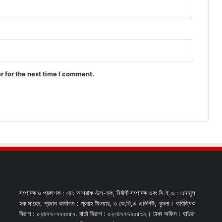
r for the next time I comment.
সম্পাদক ও প্রকাশক : মোঃ আশরাফ-উল-হক, নির্বাহী সম্পাদক এবং সি.ই.ও : এনামুল
হক সাহেদ, প্রধান কার্যালয় : প্রবাহ টাওয়ার, ৩ কে,ডি,এ এভিনিউ, খুলনা। বাণিজ্যিক
বিভাগ : ০২৪৭৭-৭২২৫৫২. বার্তা বিভাগ : ০২-৪৭৭৭২০৫৩২। ঢাকা অফিস : হাউজ