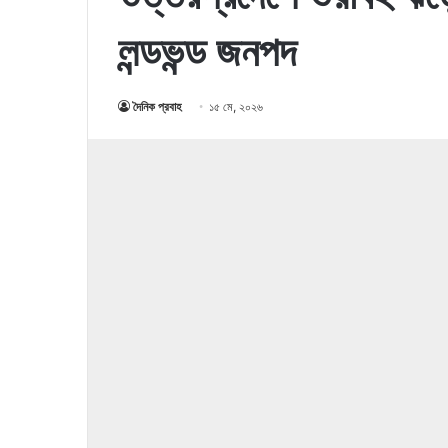
লন্ডভন্ড জনপদ
দৈনিক প্রবাহ
১৫ মে, ২০২৬