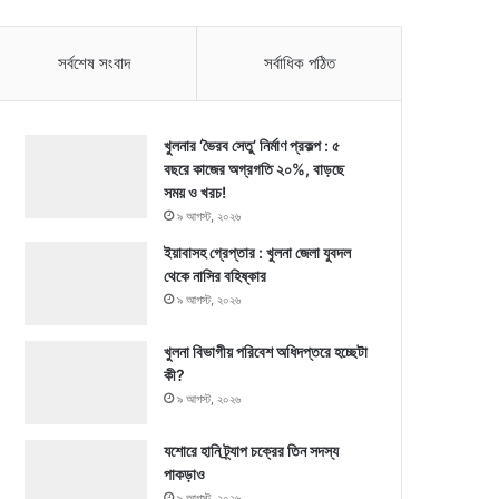
সর্বশেষ সংবাদ
সর্বাধিক পঠিত
খুলনার ‘ভৈরব সেতু’ নির্মাণ প্রকল্প : ৫
বছরে কাজের অগ্রগতি ২০%, বাড়ছে
সময় ও খরচ!
৯ আগস্ট, ২০২৬
ইয়াবাসহ গ্রেপ্তার : খুলনা জেলা যুবদল
থেকে নাসির বহিষ্কার
৯ আগস্ট, ২০২৬
খুলনা বিভাগীয় পরিবেশ অধিদপ্তরে হচ্ছেটা
কী?
৯ আগস্ট, ২০২৬
যশোরে হানি ট্র্যাপ চক্রের তিন সদস্য
পাকড়াও
৯ আগস্ট, ২০২৬