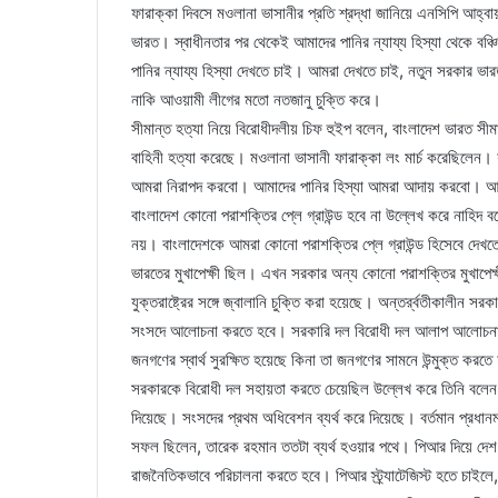
ফারাক্কা দিবসে মওলানা ভাসানীর প্রতি শ্রদ্ধা জানিয়ে এনসিপি আহ্বায়
ভারত। স্বাধীনতার পর থেকেই আমাদের পানির ন্যায্য হিস্যা থেকে বঞ্
পানির ন্যায্য হিস্যা দেখতে চাই। আমরা দেখতে চাই, নতুন সরকার ভা
নাকি আওয়ামী লীগের মতো নতজানু চুক্তি করে।
সীমান্ত হত্যা নিয়ে বিরোধীদলীয় চিফ হুইপ বলেন, বাংলাদেশ ভারত সীম
বাহিনী হত্যা করেছে। মওলানা ভাসানী ফারাক্কা লং মার্চ করেছিলেন।
আমরা নিরাপদ করবো। আমাদের পানির হিস্যা আমরা আদায় করবো। আমা
বাংলাদেশ কোনো পরাশক্তির প্লে গ্রাউন্ড হবে না উল্লেখ করে নাহিদ 
নয়। বাংলাদেশকে আমরা কোনো পরাশক্তির প্লে গ্রাউন্ড হিসেবে দেখত
ভারতের মুখাপেক্ষী ছিল। এখন সরকার অন্য কোনো পরাশক্তির মুখাপেক
যুক্তরাষ্ট্রের সঙ্গে জ্বালানি চুক্তি করা হয়েছে। অন্তর্র্বতীকালীন সর
সংসদে আলোচনা করতে হবে। সরকারি দল বিরোধী দল আলাপ আলোচনা করে
জনগণের স্বার্থ সুরক্ষিত হয়েছে কিনা তা জনগণের সামনে উন্মুক্ত করত
সরকারকে বিরোধী দল সহায়তা করতে চেয়েছিল উল্লেখ করে তিনি বলেন
দিয়েছে। সংসদের প্রথম অধিবেশন ব্যর্থ করে দিয়েছে। বর্তমান প্রধানম
সফল ছিলেন, তারেক রহমান ততটা ব্যর্থ হওয়ার পথে। পিআর দিয়ে দে
রাজনৈতিকভাবে পরিচালনা করতে হবে। পিআর স্ট্র্যাটেজিস্ট হতে চাইল