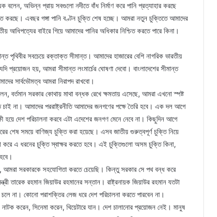
ক বলেন, অভিন্ন প্রায় সবগুলো নদীতে বাঁধ নির্মাণ করে পানি প্রত্যাহার করছে
চিত করছে। এবছর গঙ্গা পানি বণ্টন চুক্তি শেষ হচ্ছে। আমরা নতুন চুক্তিতে আমাদের
রতীয় আধিপত্যের বাইরে গিয়ে আমাদের পানির অধিকার নিশ্চিত করতে পারে কিনা।
ান্ত পৃথিবীর সবচেয়ে রক্তাক্ত সীমান্ত। আমাদের হাজারের বেশি নাগরিক ভারতীয়
 যদি প্রয়োজন হয়, আমরা সীমান্ত লংমার্চের ঘোষণা দেবো। বাংলাদেশের সীমান্ত
দের সার্বভৌমত্ব আমরা নিরাপদ রাখবো।
বলেন, বর্তমান সরকার কোথায় মাথা বন্ধক রেখে ক্ষমতায় এসেছে, আমরা এখনো স্পষ্ট
ে চাই না। আমাদের পররাষ্ট্রনীতি আমাদের জনগণের পক্ষে তৈরি হবে। এক দল আগে
্ষী হয়ে দেশ পরিচালনা করবে এটা এদেশের জনগণ মেনে নেবে না। কিছুদিন আগে
কারের শেষ সময়ে বাণিজ্য চুক্তি করা হয়েছে। এসব জাতীয় গুরুত্বপূর্ণ চুক্তি নিয়ে
 এ ধরনের চুক্তি স্বাক্ষর করতে হবে। এই চুক্তিগুলো অসম চুক্তি কিনা,
ে হবে।
, আমরা সরকারকে সহযোগিতা করতে চেয়েছি। কিন্তু সরকার সে পথ বন্ধ করে
ন্ত্রী তারেক রহমান জিয়াউর রহমানের সন্তান। রাষ্ট্রনায়ক জিয়াউর রহমান যতটা
শ চলে না। কোনো পরাশক্তির লেজ ধরে দেশ পরিচালনা করতে পারবেন না।
ে, নাটক করেন, সিনেমা করেন, থিয়েটারে যান। দেশ চালানোর প্রয়োজন নেই। মানুষ