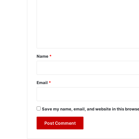
m
m
e
n
t
*
Name
*
Email
*
Save my name, email, and website in this browse