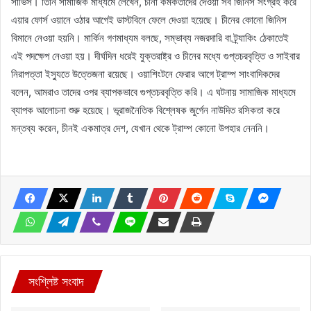
সার্ভিস। তিনি সামাজিক মাধ্যমে লেখেন, চীনা কর্মকর্তাদের দেওয়া সব জিনিস সংগ্রহ করে
এয়ার ফোর্স ওয়ানে ওঠার আগেই ডাস্টবিনে ফেলে দেওয়া হয়েছে। চীনের কোনো জিনিস
বিমানে নেওয়া হয়নি। মার্কিন গণমাধ্যম বলছে, সম্ভাব্য নজরদারি বা ট্র্যাকিং ঠেকাতেই
এই পদক্ষেপ নেওয়া হয়। দীর্ঘদিন ধরেই যুক্তরাষ্ট্র ও চীনের মধ্যে গুপ্তচরবৃত্তি ও সাইবার
নিরাপত্তা ইস্যুতে উত্তেজনা রয়েছে। ওয়াশিংটনে ফেরার আগে ট্রাম্প সাংবাদিকদের
বলেন, আমরাও তাদের ওপর ব্যাপকভাবে গুপ্তচরবৃত্তি করি। এ ঘটনায় সামাজিক মাধ্যমে
ব্যাপক আলোচনা শুরু হয়েছে। ভূরাজনৈতিক বিশ্লেষক জুর্গেন নাউদিত রসিকতা করে
মন্তব্য করেন, চীনই একমাত্র দেশ, যেখান থেকে ট্রাম্প কোনো উপহার নেননি।
সংশ্লিষ্ট সংবাদ