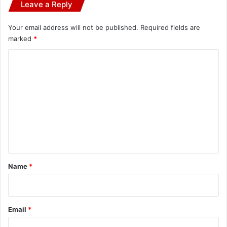
Leave a Reply
Your email address will not be published.
Required fields are
marked
*
C
o
m
m
e
n
t
*
Name
*
Email
*