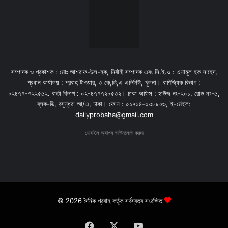
সম্পাদক ও প্রকাশক : মোঃ আশরাফ-উল-হক, নির্বাহী সম্পাদক এবং সি.ই.ও : এনামুল হক সাহেদ,
প্রধান কার্যালয় : প্রবাহ টাওয়ার, ৩ কে,ডি,এ এভিনিউ, খুলনা। বাণিজ্যিক বিভাগ :
০২৪৭৭-৭২২৫৫২. বার্তা বিভাগ : ০২-৪৭৭৭২০৫৩২। ঢাকা অফিস : হাউজ নং-২০১, রোড নং-৫,
ব্লক-ডি, বসুন্ধরা আ/এ, ঢাকা। ফোন : ০১৭১৪-০৩৮৮২৩, ই-মেইল:
dailyprobaha@gmail.com
মোবাইল অ্যাপস ডাউনলোড করুন
© 2026 দৈনিক প্রবাহ কর্তৃক সর্বস্বত্ব সংরক্ষিত
Facebook
X
YouTube