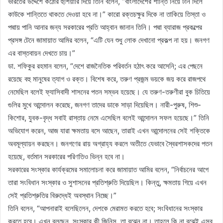
ভারতের উদ্দেশে কঠোর হুঁশিয়ারি দিয়ে তিনি বলেন, “বাংলাদেশের শান্তি নিয়ে টান দিলে
কাউকে শান্তিতে থাকতে দেওয়া হবে না।” কারো রক্তচক্ষুর দিকে না তাকিয়ে তিস্তা ও
পদ্মায় পানি আনার জন্য সরকারের প্রতি আহ্বান জানান তিনি। পদ্মা ব্যারাজ প্রকল্পের
প্রসঙ্গ টেনে জামায়াত আমির বলেন, “এটি যেন শুধু লোক দেখানো প্রকল্প না হয়। জনগণ
এর বাস্তবায়ন দেখতে চায়।”
ডা. শফিকুর রহমান বলেন, “দেশে রাজনৈতিক পরিবর্তন হঠাৎ করে আসেনি; এর পেছনে
রয়েছে বহু মানুষের ত্যাগ ও রক্ত। বিশেষ করে, তরুণ প্রজন্ম ভয়কে জয় করে রাজপথে
নেমেছিল বলেই ফ্যাসিবাদী শাসনের পতন সম্ভব হয়েছে। যে তরুণ-তরুণীরা বুক চিতিয়ে
গুলির মুখে আন্দোলন করেছে, জনগণ তাদের ডাকে সাড়া দিয়েছিল। নারী-পুরুষ, শিশু-
কিশোর, যুবক-বৃদ্ধ সবাই রাস্তায় নেমে এসেছিল বলেই আন্দোলন সফল হয়েছে।” তিনি
অভিযোগ করেন, আজ যারা ক্ষমতায় বসে আছেন, তারাই এখন আন্দোলনের সেই শক্তিকে
অবমূল্যায়ন করছেন। জনগণের রায় অগ্রাহ্য করলে অতীতে যেভাবে স্বৈরশাসকদের পতন
হয়েছে, বর্তমান সরকারের পরিণতিও ভিন্ন হবে না।
সরকারের সংস্কার কার্যক্রমের সমালোচনা করে জামায়াত আমির বলেন, “নির্বাচনের আগে
তারা সংবিধান সংস্কার ও সুশাসনের প্রতিশ্রুতি দিয়েছিল। কিন্তু, ক্ষমতায় গিয়ে এখন
সেই প্রতিশ্রুতির বিরুদ্ধেই অবস্থান নিচ্ছে।”
তিনি বলেন, “আপনারাই বলেছিলেন, দেশকে মেরামত করতে হবে; সংবিধানের সংস্কার
করতে হবে। এখন বলছেন, সংস্কার কী জিনিস, তা বুঝেন না। তাহলে কি না বুঝেই এসব