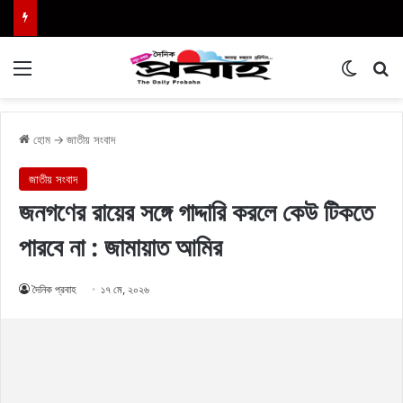
Menu
Switch
এখা
হোম
→
জাতীয় সংবাদ
জাতীয় সংবাদ
জনগণের রায়ের সঙ্গে গাদ্দারি করলে কেউ টিকতে
পারবে না : জামায়াত আমির
দৈনিক প্রবাহ
১৭ মে, ২০২৬