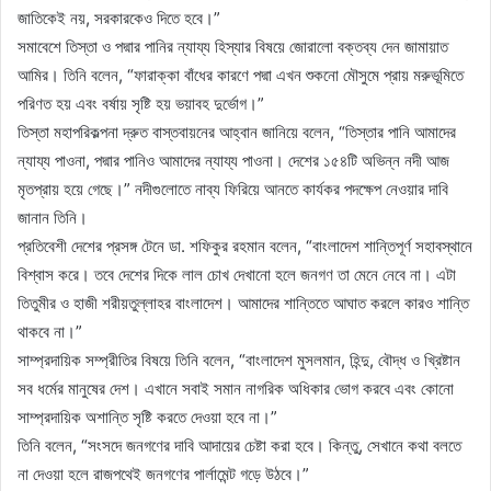
জাতিকেই নয়, সরকারকেও দিতে হবে।”
সমাবেশে তিস্তা ও পদ্মার পানির ন্যায্য হিস্যার বিষয়ে জোরালো বক্তব্য দেন জামায়াত
আমির। তিনি বলেন, “ফারাক্কা বাঁধের কারণে পদ্মা এখন শুকনো মৌসুমে প্রায় মরুভূমিতে
পরিণত হয় এবং বর্ষায় সৃষ্টি হয় ভয়াবহ দুর্ভোগ।”
তিস্তা মহাপরিকল্পনা দ্রুত বাস্তবায়নের আহ্বান জানিয়ে বলেন, “তিস্তার পানি আমাদের
ন্যায্য পাওনা, পদ্মার পানিও আমাদের ন্যায্য পাওনা। দেশের ১৫৪টি অভিন্ন নদী আজ
মৃতপ্রায় হয়ে গেছে।” নদীগুলোতে নাব্য ফিরিয়ে আনতে কার্যকর পদক্ষেপ নেওয়ার দাবি
জানান তিনি।
প্রতিবেশী দেশের প্রসঙ্গ টেনে ডা. শফিকুর রহমান বলেন, “বাংলাদেশ শান্তিপূর্ণ সহাবস্থানে
বিশ্বাস করে। তবে দেশের দিকে লাল চোখ দেখানো হলে জনগণ তা মেনে নেবে না। এটা
তিতুমীর ও হাজী শরীয়তুল্লাহর বাংলাদেশ। আমাদের শান্তিতে আঘাত করলে কারও শান্তি
থাকবে না।”
সাম্প্রদায়িক সম্প্রীতির বিষয়ে তিনি বলেন, “বাংলাদেশ মুসলমান, হিন্দু, বৌদ্ধ ও খ্রিষ্টান
সব ধর্মের মানুষের দেশ। এখানে সবাই সমান নাগরিক অধিকার ভোগ করবে এবং কোনো
সাম্প্রদায়িক অশান্তি সৃষ্টি করতে দেওয়া হবে না।”
তিনি বলেন, “সংসদে জনগণের দাবি আদায়ের চেষ্টা করা হবে। কিন্তু, সেখানে কথা বলতে
না দেওয়া হলে রাজপথেই জনগণের পার্লামেন্ট গড়ে উঠবে।”