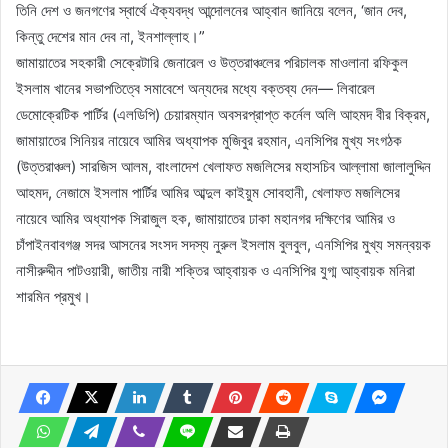
তিনি দেশ ও জনগণের স্বার্থে ঐক্যবদ্ধ আন্দোলনের আহ্বান জানিয়ে বলেন, ‘জান দেব,
কিন্তু দেশের মান দেব না, ইনশাল্লাহ।”
জামায়াতের সহকারী সেক্রেটারি জেনারেল ও উত্তরাঞ্চলের পরিচালক মাওলানা রফিকুল
ইসলাম খানের সভাপতিত্বে সমাবেশে অন্যদের মধ্যে বক্তব্য দেন— লিবারেল
ডেমোক্রেটিক পার্টির (এলডিপি) চেয়ারম্যান অবসরপ্রাপ্ত কর্নেল অলি আহমদ বীর বিক্রম,
জামায়াতের সিনিয়র নায়েবে আমির অধ্যাপক মুজিবুর রহমান, এনসিপির মুখ্য সংগঠক
(উত্তরাঞ্চল) সারজিস আলম, বাংলাদেশ খেলাফত মজলিসের মহাসচিব আল্লামা জালালুদ্দিন
আহমদ, নেজামে ইসলাম পার্টির আমির আব্দুল কাইয়ুম সোবহানী, খেলাফত মজলিসের
নায়েবে আমির অধ্যাপক সিরাজুল হক, জামায়াতের ঢাকা মহানগর দক্ষিণের আমির ও
চাঁপাইনবাবগঞ্জ সদর আসনের সংসদ সদস্য নুরুল ইসলাম বুলবুল, এনসিপির মুখ্য সমন্বয়ক
নাসীরুদ্দীন পাটওয়ারী, জাতীয় নারী শক্তির আহ্বায়ক ও এনসিপির যুগ্ম আহ্বায়ক মনিরা
শারমিন প্রমুখ।