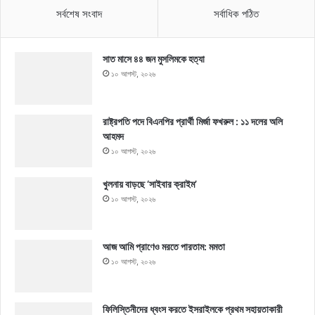
সর্বশেষ সংবাদ
সর্বাধিক পঠিত
সাত মাসে ৪৪ জন মুসলিমকে হত্যা
১০ আগস্ট, ২০২৬
রাষ্ট্রপতি পদে বিএনপির প্রার্থী মির্জা ফখরুল : ১১ দলের অলি
আহমদ
১০ আগস্ট, ২০২৬
খুলনায় বাড়ছে ‘সাইবার ক্রাইম’
১০ আগস্ট, ২০২৬
আজ আমি প্রাণেও মরতে পারতাম: মমতা
১০ আগস্ট, ২০২৬
ফিলিস্তিনীদের ধ্বংস করতে ইসরাইলকে প্রথম সহায়তাকারী