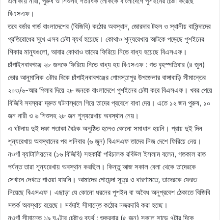
এলাকায় নারী, পুরুষ ও শিশুসহ শতাধিক লোককে বাংলাদেশে পুশইনের চেষ্টা করেছে
বিএসএফ।
তবে বর্ডার গার্ড বাংলাদেশের (বিজিবি) কঠোর অবস্থান, জোরদার টহল ও স্থানীয় বাসিন্দাদের
প্রতিরোধের মুখে এসব চেষ্টা ব্যর্থ হয়েছে। কোথাও শূন্যরেখায় আটকে পড়েছে পুশইনের
শিকার মানুষগুলো, আবার কোথাও তাদের ফিরিয়ে নিতে বাধ্য হয়েছে বিএসএফ।
চাঁপাইনবাবগঞ্জে ২৮ জনকে ফিরিয়ে নিতে বাধ্য হয় বিএসএফ : গত বৃহস্পতিবার (৪ জুন)
ভোর আনুমানিক ৩টার দিকে চাঁপাইনবাবগঞ্জের গোমস্তাপুর উপজেলার বাঙ্গাবাড়ি সীমান্তের
২০৩/৬-আর পিলার দিয়ে ২৮ জনকে বাংলাদেশে পুশইনের চেষ্টা করে বিএসএফ। খবর পেয়ে
বিজিবি সদস্যরা দ্রুত ঘটনাস্থলে গিয়ে তাদের প্রবেশে বাধা দেয়। এতে ১২ জন পুরুষ, ১০
জন নারী ও ৬ শিশুসহ ২৮ জন শূন্যরেখায় অবস্থান নেয়।
এ ঘটনায় দুই দফা পতাকা বৈঠক অনুষ্ঠিত হলেও কোনো সমাধান হয়নি। প্রায় দুই দিন
শূন্যরেখায় অবস্থানের পর শনিবার (৬ জুন) বিএসএফ তাদের নিজ দেশে ফিরিয়ে নেয়।
নওগাঁ ব্যাটালিয়নের (১৬ বিজিবি) সহকারী পরিচালক রবিউল ইসলাম বলেন, গতকাল রাত
পর্যন্ত তারা শূন্যরেখায় অবস্থান করছিল। কিন্তু আজ সকাল বেলা থেকে তাদেরকে
সেখানে দেখতে পাওয়া যায়নি। আমাদের গোয়েন্দা সূত্র ও ধারণামতে, তাদেরকে ফেরত
নিয়েছে বিএসএফ। এছাড়া যে কোনো ধরনের পুশইন বা অবৈধ অনুপ্রবেশ ঠেকাতে বিজিবি
সতর্ক অবস্থায় রয়েছে। সর্বদাই সীমান্তে কঠোর নজরদারি করা হচ্ছে।
নওগাঁ সীমান্তে ১৯ ঘণ্টার চেষ্টাও ব্যর্থ : শুক্রবার (৫ জুন) সকাল সাড়ে ৭টার দিকে