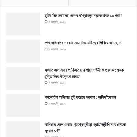
ছুটির দিন সকালেই দেশের দু’প্রান্তে সড়কে ঝরল ১৬ প্রাণ
৭ আগস্ট, ২০২৬
শেখ হাসিনাকে সরকার কেন নিজ দায়িত্বে ফিরিয়ে আনছে না
৭ আগস্ট, ২০২৬
সংঘাত হলে এবার পাকিস্তানের পাশে সউদী ও তুরস্ক : মক্কা
চুক্তি নিয়ে উদ্বেগে ভারত
৭ আগস্ট, ২০২৬
গণভোটের অধিকার চুরি করেছে সরকার : নাহিদ ইসলাম
৭ আগস্ট, ২০২৬
সাকিবের দেশে ফেরার প্রশ্নে ক্রীড়া প্রতিমন্ত্রীÑ‘আর কোনো
সুযোগ নেই’