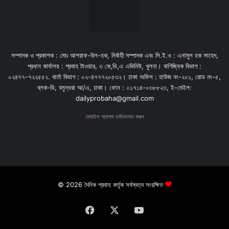
সম্পাদক ও প্রকাশক : মোঃ আশরাফ-উল-হক, নির্বাহী সম্পাদক এবং সি.ই.ও : এনামুল হক সাহেদ,
প্রধান কার্যালয় : প্রবাহ টাওয়ার, ৩ কে,ডি,এ এভিনিউ, খুলনা। বাণিজ্যিক বিভাগ :
০২৪৭৭-৭২২৫৫২. বার্তা বিভাগ : ০২-৪৭৭৭২০৫৩২। ঢাকা অফিস : হাউজ নং-২০১, রোড নং-৫,
ব্লক-ডি, বসুন্ধরা আ/এ, ঢাকা। ফোন : ০১৭১৪-০৩৮৮২৩, ই-মেইল:
dailyprobaha@gmail.com
মোবাইল অ্যাপস ডাউনলোড করুন
© 2026 দৈনিক প্রবাহ কর্তৃক সর্বস্বত্ব সংরক্ষিত
Facebook
X
YouTube