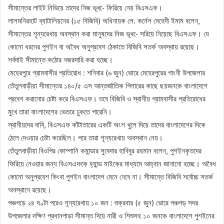
সীমান্তের লাইট নিভিয়ে তাদের নিজ ভূখ-ে ফিরিয়ে নেয় বিএসএফ।
লালমনিরহাট ব্যাটালিয়নের (১৫ বিজিবি) অধিনায়ক লে. কর্নেল মেহেদী ইমাম বলেন,
সীমান্তের শূন্যরেখায় অবস্থান করা মানুষদের নিজ ভূখ-ে সরিয়ে নিয়েছে বিএসএফ। যে
কোনো ধরনের পুশইন বা অবৈধ অনুপ্রবেশ ঠেকাতে বিজিবি সতর্ক অবস্থায় রয়েছে।
সর্বদাই সীমান্তে কঠোর নজরদারি করা হচ্ছে।
মেহেরপুরে গ্রামবাসীর প্রতিরোধ : শনিবার (৬ জুন) ভোরে মেহেরপুরের গাংনী উপজেলার
তেঁতুলবাড়ীয়া সীমান্তের ১৪০/৫ এস আন্তর্জাতিক পিলারের কাছে ছয়জনকে বাংলাদেশে
প্রবেশ করানোর চেষ্টা করে বিএসএফ। তবে বিজিবি ও স্থানীয় গ্রামবাসীর প্রতিরোধের
মুখে তারা বাংলাদেশের ভেতরে ঢুকতে পারেনি।
স্থানীয়দের দাবি, বিএসএফ কাঁটাতারের একটি অংশ খুলে দিয়ে তাদের বাংলাদেশের দিকে
ঠেলে দেওয়ার চেষ্টা করেছিল। পরে তারা শূন্যরেখায় অবস্থান নেয়।
তেঁতুলবাড়ীয়া বিওপির কোম্পানি কমান্ডার সুবেদার হাবিবুর রহমান বলেন, পুশইনকৃতদের
ফিরিয়ে নেওয়ার জন্য বিএসএফকে হ্যান্ড মাইকের মাধ্যমে আহ্বান জানানো হচ্ছে। অবৈধ
কোনো অনুপ্রবেশ কিংবা পুশইন বাংলাদেশ মেনে নেবে না। সীমান্তে বিজিবি সর্বোচ্চ সতর্ক
অবস্থানে রয়েছে।
পঞ্চগড়ে ২৪ ঘণ্টা পরেও শূন্যরেখায় ১০ জন : শুক্রবার (৫ জুন) ভোরে পঞ্চগড় সদর
উপজেলার দক্ষিণ প্রধানপাড়া সীমান্ত দিয়ে নারী ও শিশুসহ ১০ জনকে বাংলাদেশে পুশইনের