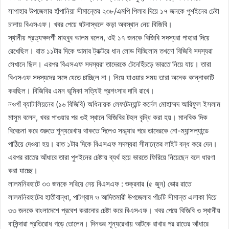
সাপাহার উপজেলার হাঁপানিয়া সীমান্তের ২৩৮/এমপি পিলার দিয়ে ১৭ জনকে পুশইনের চেষ্টা
চালায় বিএসএফ। খবর পেয়ে ঘটনাস্থলে কড়া অবস্থান নেয় বিজিবি।
স্থানীয় প্রত্যক্ষদর্শী মাহবুব আলম বলেন, ওই ১৭ জনকে বিজিবি সদস্যরা পাহারা দিয়ে
রেখেছিল। রাত ১১টার দিকে আমার ট্রাক্টরে ধান লোড দিচ্ছিলাম তখনো বিজিবি সদস্যরা
সেখানে ছিল। এরপর বিএসএফ সদস্যরা তাদেরকে টেনেহিঁচড়ে ভারতে নিয়ে যায়। তারা
বিএসএফ সদস্যদের সঙ্গে যেতে চাচ্ছিল না। নিয়ে যাওয়ার সময় তারা অনেক কান্নাকাটি
করছিল। বিজিবির এমন ভূমিকা সত্যিই প্রশংসার দাবি রাখে।
নওগাঁ ব্যাটালিয়নের (১৬ বিজিবি) অধিনায়ক লেফটেন্যান্ট কর্নেল মোহাম্মদ আরিফুল ইসলাম
মাসুম বলেন, খবর পাওয়ার পর ওই স্থানে বিজিবির টহল বৃদ্ধি করা হয়। মানবিক দিক
বিবেচনা করে শুরুতে শূন্যরেখায় থাকতে দিলেও সন্ধ্যার পরে তাদেরকে নো-ম্যান্সল্যান্ডে
পাঠিয়ে দেওয়া হয়। রাত ১টার দিকে বিএসএফ সদস্যরা সীমান্তের লাইট বন্ধ করে দেন।
এরপর রাতের আঁধারে তারা পুশইনের চেষ্টায় ব্যর্থ হয়ে ভারতে ফিরিয়ে নিয়েছেন বলে ধারণা
করা যাচ্ছে।
লালমনিরহাটে ৩৩ জনকে সরিয়ে নেয় বিএসএফ : শুক্রবার (৫ জুন) ভোর রাতে
লালমনিরহাটের হাতীবান্ধা, পাটগ্রাম ও আদিতমারী উপজেলার পাঁচটি সীমান্ত এলাকা দিয়ে
৩৩ জনকে বাংলাদেশে প্রবেশ করানোর চেষ্টা করে বিএসএফ। খবর পেয়ে বিজিবি ও স্থানীয়
বাসিন্দারা প্রতিরোধ গড়ে তোলেন। দিনভর শূন্যরেখায় আটকে রাখার পর রাতের আঁধারে