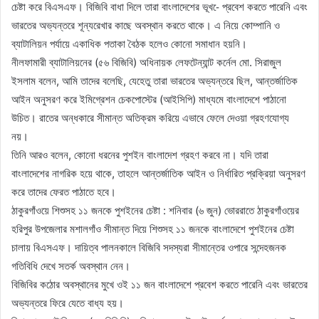
চেষ্টা করে বিএসএফ। বিজিবি বাধা দিলে তারা বাংলাদেশের ভূখ-ে প্রবেশ করতে পারেনি এবং
ভারতের অভ্যন্তরে শূন্যরেখার কাছে অবস্থান করতে থাকে। এ নিয়ে কোম্পানি ও
ব্যাটালিয়ন পর্যায়ে একাধিক পতাকা বৈঠক হলেও কোনো সমাধান হয়নি।
নীলফামারী ব্যাটালিয়নের (৫৬ বিজিবি) অধিনায়ক লেফটেন্যান্ট কর্নেল মো. সিরাজুল
ইসলাম বলেন, আমি তাদের বলেছি, যেহেতু তারা ভারতের অভ্যন্তরে ছিল, আন্তর্জাতিক
আইন অনুসরণ করে ইমিগ্রেশন চেকপোস্টের (আইসিপি) মাধ্যমে বাংলাদেশে পাঠানো
উচিত। রাতের অন্ধকারে সীমান্ত অতিক্রম করিয়ে এভাবে ফেলে দেওয়া গ্রহণযোগ্য
নয়।
তিনি আরও বলেন, কোনো ধরনের পুশইন বাংলাদেশ গ্রহণ করবে না। যদি তারা
বাংলাদেশের নাগরিক হয়ে থাকে, তাহলে আন্তর্জাতিক আইন ও নির্ধারিত প্রক্রিয়া অনুসরণ
করে তাদের ফেরত পাঠাতে হবে।
ঠাকুরগাঁওয়ে শিশুসহ ১১ জনকে পুশইনের চেষ্টা : শনিবার (৬ জুন) ভোররাতে ঠাকুরগাঁওয়ের
হরিপুর উপজেলার মশালগাঁও সীমান্ত দিয়ে শিশুসহ ১১ জনকে বাংলাদেশে পুশইনের চেষ্টা
চালায় বিএসএফ। দায়িত্ব পালনকালে বিজিবি সদস্যরা সীমান্তের ওপারে সন্দেহজনক
গতিবিধি দেখে সতর্ক অবস্থান নেন।
বিজিবির কঠোর অবস্থানের মুখে ওই ১১ জন বাংলাদেশে প্রবেশ করতে পারেনি এবং ভারতের
অভ্যন্তরে ফিরে যেতে বাধ্য হয়।