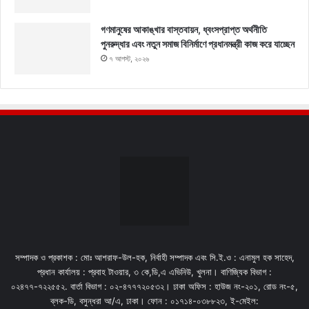
গণমানুষের আকাঙ্খার বাস্তবায়ন, ধ্বংসপ্রাপ্ত অর্থনীতি
পুনরুদ্ধার এবং নতুন সমাজ বিনির্মাণে প্রধানমন্ত্রী কাজ করে যাচ্ছেন
৭ আগস্ট, ২০২৬
সম্পাদক ও প্রকাশক : মোঃ আশরাফ-উল-হক, নির্বাহী সম্পাদক এবং সি.ই.ও : এনামুল হক সাহেদ,
প্রধান কার্যালয় : প্রবাহ টাওয়ার, ৩ কে,ডি,এ এভিনিউ, খুলনা। বাণিজ্যিক বিভাগ :
০২৪৭৭-৭২২৫৫২. বার্তা বিভাগ : ০২-৪৭৭৭২০৫৩২। ঢাকা অফিস : হাউজ নং-২০১, রোড নং-৫,
ব্লক-ডি, বসুন্ধরা আ/এ, ঢাকা। ফোন : ০১৭১৪-০৩৮৮২৩, ই-মেইল: