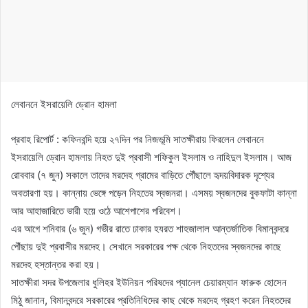
লেবাননে ইসরায়েলি ড্রোন হামলা
প্রবাহ রিপোর্ট : কফিনবন্দি হয়ে ২৭দিন পর নিজভূমি সাতক্ষীরায় ফিরলেন লেবাননে
ইসরায়েলি ড্রোন হামলায় নিহত দুই প্রবাসী শফিকুল ইসলাম ও নাহিদুল ইসলাম। আজ
রোববার (৭ জুন) সকালে তাদের মরদেহ গ্রামের বাড়িতে পৌঁছালে হৃদয়বিদারক দৃশ্যের
অবতারণা হয়। কান্নায় ভেঙ্গে পড়েন নিহতের স্বজনরা। এসময় স্বজনদের বুকফাটা কান্না
আর আহাজারিতে ভারী হয়ে ওঠে আশেপাশের পরিবেশ।
এর আগে শনিবার (৬ জুন) গভীর রাতে ঢাকার হযরত শাহজালাল আন্তর্জাতিক বিমানবন্দরে
পৌঁছায় দুই প্রবাসীর মরদেহ। সেখানে সরকারের পক্ষ থেকে নিহতদের স্বজনদের কাছে
মরদেহ হস্তান্তর করা হয়।
সাতক্ষীরা সদর উপজেলার ধুলিহর ইউনিয়ন পরিষদের প্যানেল চেয়ারম্যান ফারুক হোসেন
মিঠু জানান, বিমানবন্দরে সরকারের প্রতিনিধিদের কাছ থেকে মরদেহ গ্রহণ করেন নিহতদের