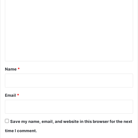
C
o
m
m
e
n
t
*
Name
*
Email
*
Save my name, email, and website in this browser for the next
time I comment.