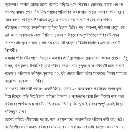
স্বজনরা। সকালে তাদের মরদহ গ্রামের বাড়িতে এসে পৌঁছায়। জোহরের নামাজ এর পর
জানাজা নামাজ শেষে নিজ নিজ গ্রামের পারিবারিক কবরস্থানে তাদের দাফন সম্পন্ন হয়।
তিনি বলেন, শফিকুল ইসলামের মৃত্যুতে সবচেয়ে বড় সংকটে পড়েছে তার পরিবার।
পরিবারের একমাত্র উপার্জনক্ষম ব্যক্তি ছিলেন তিনি। বৃদ্ধ বাবা-মা, স্ত্রী রুমা খাতুন এবং
দুই কন্যা সন্তানকে রেখে চিরবিদায় নেওয়া শফিকুলের অনুপস্থিতিতে পরিবারটি এখন
অনিশ্চয়তার মুখে পড়েছে। তার বড় মেয়ে মৌ আক্তার বিজ্ঞান বিভাগের একজন মেধাবী
শিক্ষার্থী।
অসহায় পরিবারটির পাশে দাঁড়ানোর আহ্বান জানিয়ে প্যানেল চেয়ারম্যান ফারুক হোসেন মিঠু
বলেন, শফিকুলের উপার্জনেই পুরো পরিবার চলত। তার মৃত্যুর ফলে পরিবারটি চরম সংকটে
পড়েছে। পরিবারের ভবিষ্যৎ সুরক্ষায় এবং দুই মেয়ের জীবন গঠনে সরকারের বিশেষ সহায়তা
প্রয়োজন বলে জানান তিনি।
আশাশুনির কাদাকাটি গ্রামেও একই চিত্র। মাত্র ২০ বছর বয়সে পরিবারের স্বপ্ন বুকে
নিয়ে বিদেশে পাড়ি দিয়েছিলেন নাহিদুল ইসলাম। স্বজনদের আশা ছিল বিদেশে কাজ করে
পরিবারের আর্থিক অবস্থার উন্নতি করবেন তিনি। কিন্তু সেই স্বপ্ন অপূর্ণ রেখেই ফিরেন
কফিনবন্দি হয়ে।
মরদেহ বাড়িতে পৌঁছানোর পর মা, বাবা ও স্বজনদের আহাজারিতে পরিবেশ ভারী হয়ে ওঠে।
প্রতিবেশীরাও শোকাহত পরিবারের সদস্যদের সান্তনা দেওয়ার চেষ্টা করলেও কান্না থামানো