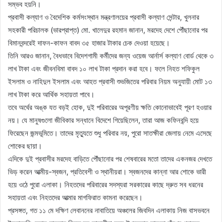
সম্ভব হয়নি।
প্রবাসী কল্যাণ ও বৈদেশিক কর্মসংস্থান মন্ত্রণালয়ের প্রবাসী কল্যাণ সেন্টার, খুলনার
সহকারী পরিচালক (ভারপ্রাপ্ত) মো. খালেদুর রহমান জানান, মরদেহ দেশে পৌঁছানোর পর
বিমানবন্দরেই দাফন-কাফন বাবদ ৩৫ হাজার টাকার চেক দেওয়া হয়েছে।
তিনি আরও জানান, বৈধভাবে বিদেশগামী কর্মীদের জন্য ওয়েজ আর্নার্স কল্যাণ বোর্ড থেকে ৩
লাখ টাকা এবং জীবনবিমা বাবদ ১০ লাখ টাকা প্রদান করা হবে। ফলে নিহত শফিকুল
ইসলাম ও নাহিদুল ইসলাম এবং আহত প্রবাসী শুভজিতের পরিবার নিয়ম অনুযায়ী মোট ১৩
লাখ টাকা করে আর্থিক সহায়তা পাবে।
তবে অর্থের অঙ্ক যত বড়ই হোক, দুই পরিবারের অপূরণীয় ক্ষতি কোনোভাবেই পূরণ হওয়ার
নয়। যে মানুষগুলো জীবিকার সন্ধানে বিদেশে গিয়েছিলেন, তারা আজ কফিনবন্দি হয়ে
ফিরেছেন জন্মভূমিতে। তাদের মৃত্যুতে শুধু পরিবার নয়, পুরো সাতক্ষীরা জেলায় নেমে এসেছে
শোকের ছায়া।
এদিকে দুই প্রবাসীর মরদেহ বাড়িতে পৌঁছানোর পর শেষবারের মতো তাদের একনজর দেখতে
ভিড় করেন আত্মীয়-স্বজন, প্রতিবেশী ও স্থানীয়রা। স্বজনদের কান্না আর শোকে ভারী
হয়ে ওঠে পুরো এলাকা। নিহতদের পরিবারের সদস্যরা সরকারের কাছে দ্রুত সব ধরনের
সহায়তা এবং নিহতদের আত্মার মাগফিরাত কামনা করেছেন।
প্রসঙ্গত, গত ১১ মে দক্ষিণ লেবাননের নাবাতিয়ে অঞ্চলের জিবদিন এলাকায় নিজ বাসভবনে