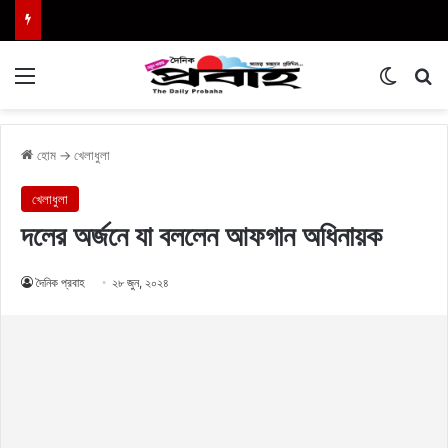
Menu
Switch
এখা
হোম
→
খেলাধুলা
খেলাধুলা
দলের অর্জনে যা বললেন আফগান অধিনায়ক
দৈনিক প্রবাহ
২৮ জুন, ২০২৪