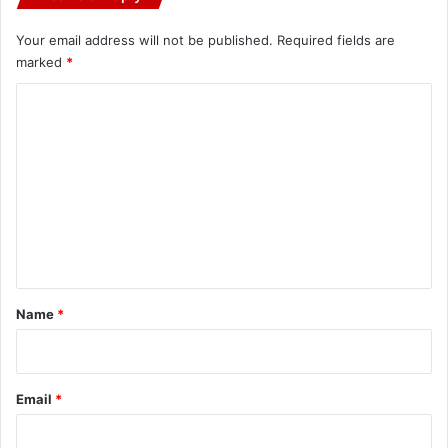
Your email address will not be published.
Required fields are
marked
*
C
o
m
m
e
n
t
*
Name
*
Email
*