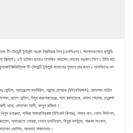
্তিক টি-টোয়েন্টি টুর্নামেন্ট লঙ্কা প্রিমিয়ার লিগ (এলপিএল)। পাল্লেকেলেতে ক্যান্ডি
্বুলা সিক্সার্স। এই দুইজন ছাড়াও তাসকিন আহমেদ খেলবেন লঙ্কান লিগে। তিনি মাঠ
্যাঞ্চাইজিভিত্তিক টি-টোয়েন্টি টুর্নামেন্ট মাতানোর সুযোগ তার জন্য। তাসকিনের দল
মিন্দু মেন্ডিস, অ্যাঞ্জেলো ম্যাথিউস, আন্দ্রে ফ্লেচার (উইকেটরক্ষক), মোহাম্মদ হারিস
 শানাকা, রমেশ মেন্ডিস, দিমুথ করুনারতেœ, পবন রথনায়েকে, চামাথ গোমেজ, চতুরাঙ্গা
ান আলী আগা, মোহাম্মদ আলী, কাসুন রাজিথা।
নিপুন ধনাঞ্জয়া, সাদিরা সামারাবিক্রমা (উইকেট কিপার), শাদাব খান, গ্লেন ফিলিপস,
মেদ, অ্যাঞ্জেলো পেরেরা, শেভন ড্যানিয়েল, বিনুরা ফার্নান্দো, গারুকা সংকেত,
রা, মোহাম্মদ ওয়াসিম, আল্লাহ গাজানফার।