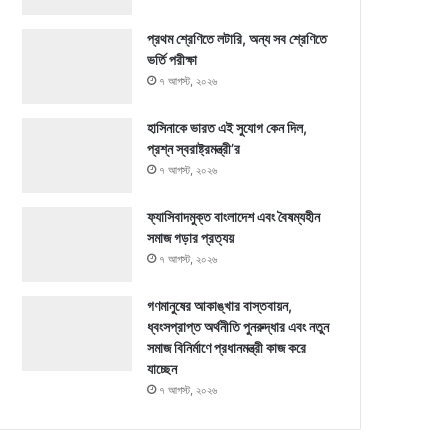
প্রথম শ্রেণিতে লটারি, অন্য সব শ্রেণিতে
ভর্তি পরীক্ষা
৭ আগস্ট, ২০২৬
হাসিনাকে ভারত এই সুযোগ কেন দিল,
প্রশ্ন স্বরাষ্ট্রমন্ত্রী’র
৭ আগস্ট, ২০২৬
ফ্যাসিবাদমুক্ত বাংলাদেশ এবং বৈষম্যহীন
সমাজ গড়ার প্রত্যয়
৭ আগস্ট, ২০২৬
গণমানুষের আকাঙ্খার বাস্তবায়ন,
ধ্বংসপ্রাপ্ত অর্থনীতি পুনরুদ্ধার এবং নতুন
সমাজ বিনির্মাণে প্রধানমন্ত্রী কাজ করে
যাচ্ছেন
৭ আগস্ট, ২০২৬