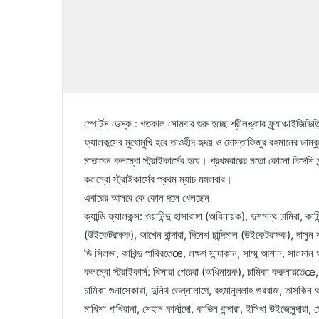
স্পোর্টস ডেস্ক : গতকাল সোমবার শুরু হচ্ছে শ্রীলঙ্কার ফ্র্যাঞ্চাইজিভিত
ফ্যালকন্সের মুখোমুখি হবে তাওহীদ হৃদয় ও মোস্তাফিজুর রহমানের ডাম
মাতাবেন কলম্বো স্ট্রাইকার্সের হয়ে। প্রথমবারের মতো কোনো বিদেশি ফ্র
কলম্বো স্ট্রাইকার্সের প্রথম ম্যাচ মঙ্গলবার।
এবারের আসরে কে কোন দলে খেলছেন
ক্যান্ডি ফ্যালকন্স: ওয়ানিন্দু হাসারাঙ্গা (অধিনায়ক), দুশমন্থ চামিরা, কা
(উইকেটরক্ষক), আশেন বান্দারা, দিনেশ চান্দিমাল (উইকেটরক্ষক), দাসুন
ডি সিলভা, কাবিন্দু পাথিরতেœ, লক্ষণ সান্দাকান, সাম্মু আশান, সালম
কলম্বো স্ট্রাইকার্স: থিসারা পেরেরা (অধিনায়ক), চামিকা করুনারতেœ, 
চামিকা গুনাসেকারা, দুনিথ ভেল্লালাগে, রহমানুল্লাহ গুরবাজ, তাসকিন আহ
মাথিশা পাথিরানা, শেহান ফার্নান্দো, কাভিন বান্দারা, ইসিথা উইজেসুন্দা