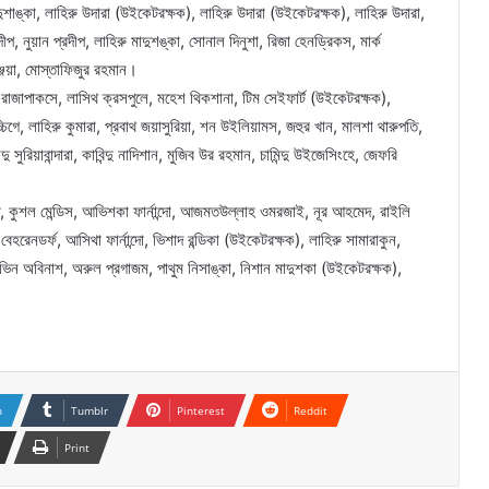
দুশাঙ্কা, লাহিরু উদারা (উইকেটরক্ষক), লাহিরু উদারা (উইকেটরক্ষক), লাহিরু উদারা,
রদীপ, নুয়ান প্রদীপ, লাহিরু মাদুশঙ্কা, সোনাল দিনুশা, রিজা হেনড্রিকস, মার্ক
ঞ্জয়া, মোস্তাফিজুর রহমান।
রাজাপাকসে, লাসিথ ক্রসপুলে, মহেশ থিকশানা, টিম সেইফার্ট (উইকেটরক্ষক),
চিগে, লাহিরু কুমারা, প্রবাথ জয়াসুরিয়া, শন উইলিয়ামস, জহুর খান, মালশা থারুপতি,
ু সুরিয়াবান্দারা, কাবিন্দু নাদিশান, মুজিব উর রহমান, চামিন্দু উইজেসিংহে, জেফরি
 কুশল মেন্ডিস, আভিশকা ফার্নান্দো, আজমতউল্লাহ ওমরজাই, নূর আহমেদ, রাইলি
েহরেনডর্ফ, আসিথা ফার্নান্দো, ভিশাদ রন্ডিকা (উইকেটরক্ষক), লাহিরু সামারাকুন,
মুরভিন অবিনাশ, অরুল প্রগাজম, পাথুম নিসাঙ্কা, নিশান মাদুশকা (উইকেটরক্ষক),
n
Tumblr
Pinterest
Reddit
Print