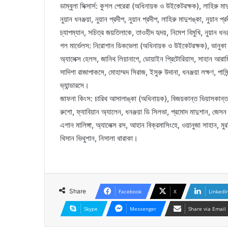
ডাম্বুলা সিক্সার্স: কুশল পেরেরা (অধিনায়ক ও উইকেটরক্ষক), লাহিরু মা
নুয়ান ধনঞ্জয়া, নুয়ান প্রদীপ, নুয়ান প্রদীপ, লাহিরু মাদুশঙ্কা, নুয়ান প্
চ্যাপম্যান, সচিত্র জয়তিলাকে, তাওহীদ হৃদয়, নিমেশ বিমুখি, নুয়ান ধন
গল মার্ভেলস: নিরোশান ডিকভেলা (অধিনায়ক ও উইকেটরক্ষক), ভানুকা 
অ্যালেক্স হেলস, জানিথ লিয়ানাগে, ডোয়াইন প্রিটোরিয়াস, সাহান আরাচ্
সাদিশা রাজাপাকসে, মোহাম্মদ সিরাজ, ইসুরু উদানা, ধনঞ্জয়া লক্ষণ, পাসিন্দ
ভ্যান্ডারসে।
জাফনা কিংস: চারিথ আসালাঙ্কা (অধিনায়ক), বিজয়কান্ত ভিয়াসকান্ত,
রুশো, ফ্যাবিয়ান অ্যালেন, ধনঞ্জয়া ডি সিলভা, প্রমোদ মাদুশান, জেসন ব
এশান মালিঙ্গা, অ্যালেক্স রস, আহান বিক্রমাসিংহে, ওয়ানুজা সাহান, 
থিসান ভিথুশান, নিসালা থারাকা।
Share
Facebook
X
LinkedI
Skype
Messenger
Share via Email