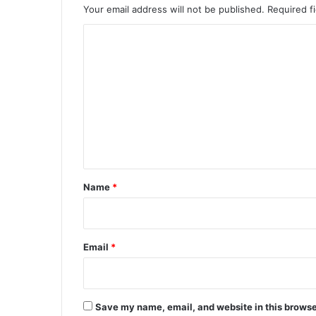
Your email address will not be published.
Required f
C
o
m
m
e
n
t
*
Name
*
Email
*
Save my name, email, and website in this browse