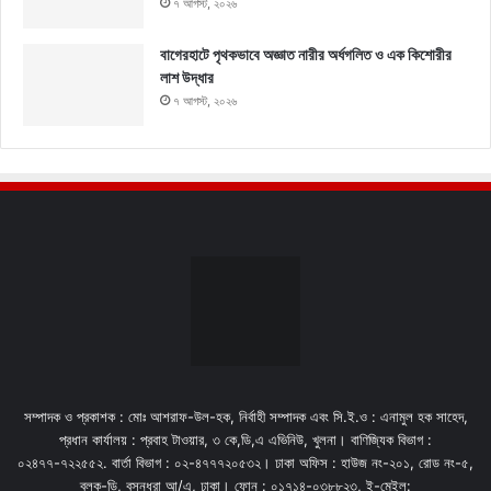
৭ আগস্ট, ২০২৬
বাগেরহাটে পৃথকভাবে অজ্ঞাত নারীর অর্ধগলিত ও এক কিশোরীর
লাশ উদ্ধার
৭ আগস্ট, ২০২৬
সম্পাদক ও প্রকাশক : মোঃ আশরাফ-উল-হক, নির্বাহী সম্পাদক এবং সি.ই.ও : এনামুল হক সাহেদ,
প্রধান কার্যালয় : প্রবাহ টাওয়ার, ৩ কে,ডি,এ এভিনিউ, খুলনা। বাণিজ্যিক বিভাগ :
০২৪৭৭-৭২২৫৫২. বার্তা বিভাগ : ০২-৪৭৭৭২০৫৩২। ঢাকা অফিস : হাউজ নং-২০১, রোড নং-৫,
ব্লক-ডি, বসুন্ধরা আ/এ, ঢাকা। ফোন : ০১৭১৪-০৩৮৮২৩, ই-মেইল: