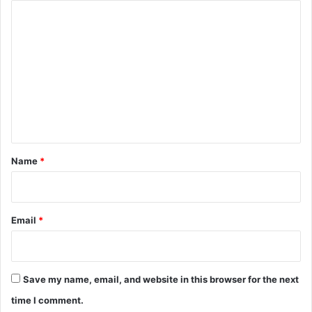
C
o
m
m
e
n
t
*
Name
*
Email
*
Save my name, email, and website in this browser for the next
time I comment.