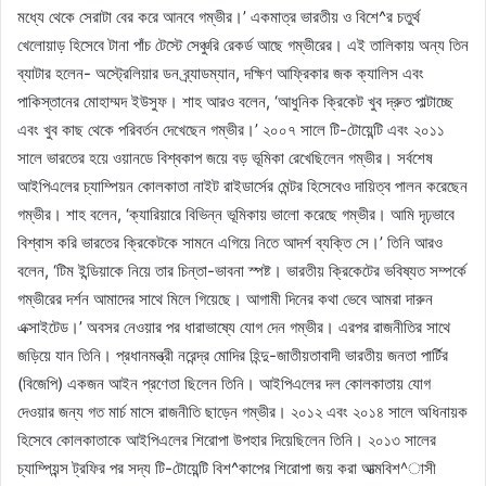
মধ্যে থেকে সেরাটা বের করে আনবে গম্ভীর।’ একমাত্র ভারতীয় ও বিশে^র চতুর্থ
খেলোয়াড় হিসেবে টানা পাঁচ টেস্টে সেঞ্চুরি রেকর্ড আছে গম্ভীরের। এই তালিকায় অন্য তিন
ব্যাটার হলেন- অস্ট্রেলিয়ার ডন ব্র্যাডম্যান, দক্ষিণ আফ্রিকার জক ক্যালিস এবং
পাকিস্তানের মোহাম্মদ ইউসুফ। শাহ আরও বলেন, ‘আধুনিক ক্রিকেট খুব দ্রুত পাল্টাচ্ছে
এবং খুব কাছ থেকে পরিবর্তন দেখেছেন গম্ভীর।’ ২০০৭ সালে টি-টোয়েন্টি এবং ২০১১
সালে ভারতের হয়ে ওয়ানডে বিশ্বকাপ জয়ে বড় ভূমিকা রেখেছিলেন গম্ভীর। সর্বশেষ
আইপিএলের চ্যাম্পিয়ন কোলকাতা নাইট রাইডার্সের মেন্টর হিসেবেও দায়িত্ব পালন করেছেন
গম্ভীর। শাহ বলেন, ‘ক্যারিয়ারে বিভিন্ন ভূমিকায় ভালো করেছে গম্ভীর। আমি দৃঢ়ভাবে
বিশ্বাস করি ভারতের ক্রিকেটকে সামনে এগিয়ে নিতে আদর্শ ব্যক্তি সে।’ তিনি আরও
বলেন, ‘টিম ইন্ডিয়াকে নিয়ে তার চিন্তা-ভাবনা স্পষ্ট। ভারতীয় ক্রিকেটের ভবিষ্যত সম্পর্কে
গম্ভীরের দর্শন আমাদের সাথে মিলে গিয়েছে। আগামী দিনের কথা ভেবে আমরা দারুন
এক্সাইটেড।’ অবসর নেওয়ার পর ধারাভাষ্যে যোগ দেন গম্ভীর। এরপর রাজনীতির সাথে
জড়িয়ে যান তিনি। প্রধানমন্ত্রী নরেন্দ্র মোদির হিন্দু-জাতীয়তাবাদী ভারতীয় জনতা পার্টির
(বিজেপি) একজন আইন প্রণেতা ছিলেন তিনি। আইপিএলের দল কোলকাতায় যোগ
দেওয়ার জন্য গত মার্চ মাসে রাজনীতি ছাড়েন গম্ভীর। ২০১২ এবং ২০১৪ সালে অধিনায়ক
হিসেবে কোলকাতাকে আইপিএলের শিরোপা উপহার দিয়েছিলেন তিনি। ২০১৩ সালের
চ্যাম্পিয়ন্স ট্রফির পর সদ্য টি-টোয়েন্টি বিশ^কাপের শিরোপা জয় করা আত্মবিশ^াসী