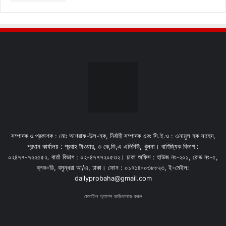
সম্পাদক ও প্রকাশক : মোঃ আশরাফ-উল-হক, নির্বাহী সম্পাদক এবং সি.ই.ও : এনামুল হক সাহেদ,
প্রধান কার্যালয় : প্রবাহ টাওয়ার, ৩ কে,ডি,এ এভিনিউ, খুলনা। বাণিজ্যিক বিভাগ :
০২৪৭৭-৭২২৫৫২. বার্তা বিভাগ : ০২-৪৭৭৭২০৫৩২। ঢাকা অফিস : হাউজ নং-২০১, রোড নং-৫,
ব্লক-ডি, বসুন্ধরা আ/এ, ঢাকা। ফোন : ০১৭১৪-০৩৮৮২৩, ই-মেইল:
dailyprobaha@gmail.com
মোবাইল অ্যাপস ডাউনলোড করুন