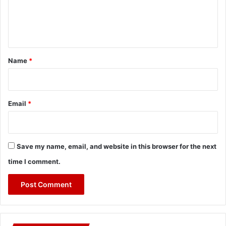
e
n
t
*
Name
*
Email
*
Save my name, email, and website in this browser for the next
time I comment.