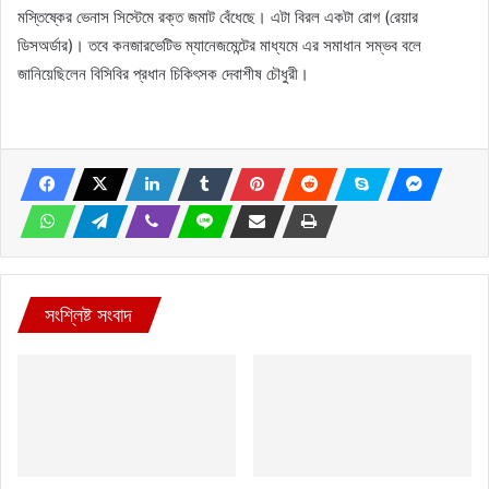
মস্তিষ্কের ভেনাস সিস্টেমে রক্ত জমাট বেঁধেছে। এটা বিরল একটা রোগ (রেয়ার
ডিসঅর্ডার)। তবে কনজারভেটিভ ম্যানেজমেন্টের মাধ্যমে এর সমাধান সম্ভব বলে
জানিয়েছিলেন বিসিবির প্রধান চিকিৎসক দেবাশীষ চৌধুরী।
সংশ্লিষ্ট সংবাদ