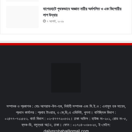
বাগেরহাটে পৃথকভাবে অজ্ঞাত নারীর অর্ধগলিত ও এক কিশোরীর
লাশ উদ্ধার
৭ আগস্ট, ২০২৬
সম্পাদক ও প্রকাশক : মোঃ আশরাফ-উল-হক, নির্বাহী সম্পাদক এবং সি.ই.ও : এনামুল হক সাহেদ,
প্রধান কার্যালয় : প্রবাহ টাওয়ার, ৩ কে,ডি,এ এভিনিউ, খুলনা। বাণিজ্যিক বিভাগ :
০২৪৭৭-৭২২৫৫২. বার্তা বিভাগ : ০২-৪৭৭৭২০৫৩২। ঢাকা অফিস : হাউজ নং-২০১, রোড নং-৫,
ব্লক-ডি, বসুন্ধরা আ/এ, ঢাকা। ফোন : ০১৭১৪-০৩৮৮২৩, ই-মেইল:
dailyprobaha@gmail.com