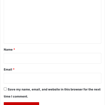
o
m
m
e
n
t
*
Name
*
Email
*
Save my name, email, and website in this browser for the next
time I comment.