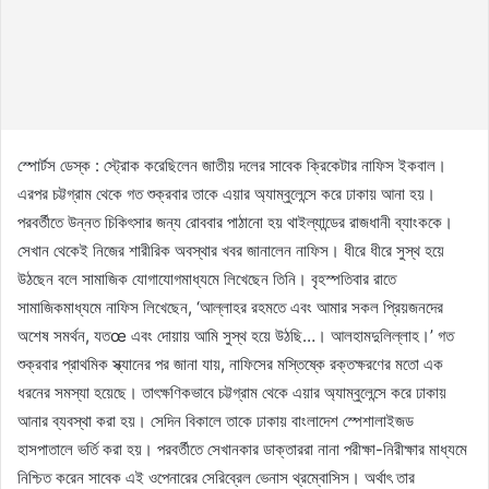
স্পোর্টস ডেস্ক : স্ট্রোক করেছিলেন জাতীয় দলের সাবেক ক্রিকেটার নাফিস ইকবাল।
এরপর চট্টগ্রাম থেকে গত শুক্রবার তাকে এয়ার অ্যাম্বুলেন্সে করে ঢাকায় আনা হয়।
পরবর্তীতে উন্নত চিকিৎসার জন্য রোববার পাঠানো হয় থাইল্যান্ডের রাজধানী ব্যাংককে।
সেখান থেকেই নিজের শারীরিক অবস্থার খবর জানালেন নাফিস। ধীরে ধীরে সুস্থ হয়ে
উঠছেন বলে সামাজিক যোগাযোগমাধ্যমে লিখেছেন তিনি। বৃহস্পতিবার রাতে
সামাজিকমাধ্যমে নাফিস লিখেছেন, ‘আল্লাহর রহমতে এবং আমার সকল প্রিয়জনদের
অশেষ সমর্থন, যতœ এবং দোয়ায় আমি সুস্থ হয়ে উঠছি…। আলহামদুলিল্লাহ।’ গত
শুক্রবার প্রাথমিক স্ক্যানের পর জানা যায়, নাফিসের মস্তিষ্কে রক্তক্ষরণের মতো এক
ধরনের সমস্যা হয়েছে। তাৎক্ষণিকভাবে চট্টগ্রাম থেকে এয়ার অ্যাম্বুলেন্সে করে ঢাকায়
আনার ব্যবস্থা করা হয়। সেদিন বিকালে তাকে ঢাকায় বাংলাদেশ স্পেশালাইজড
হাসপাতালে ভর্তি করা হয়। পরবর্তীতে সেখানকার ডাক্তাররা নানা পরীক্ষা-নিরীক্ষার মাধ্যমে
নিশ্চিত করেন সাবেক এই ওপেনারের সেরিব্রেল ভেনাস থ্রম্বোসিস। অর্থাৎ তার