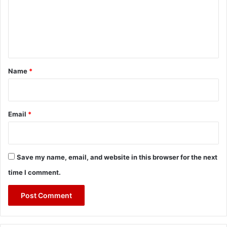
m
e
n
t
*
Name
*
Email
*
Save my name, email, and website in this browser for the next
time I comment.