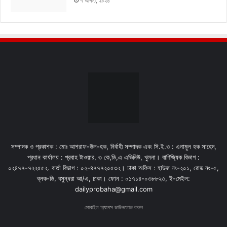
৭ আগস্ট, ২০২৬
সম্পাদক ও প্রকাশক : মোঃ আশরাফ-উল-হক, নির্বাহী সম্পাদক এবং সি.ই.ও : এনামুল হক সাহেদ,
প্রধান কার্যালয় : প্রবাহ টাওয়ার, ৩ কে,ডি,এ এভিনিউ, খুলনা। বাণিজ্যিক বিভাগ :
০২৪৭৭-৭২২৫৫২. বার্তা বিভাগ : ০২-৪৭৭৭২০৫৩২। ঢাকা অফিস : হাউজ নং-২০১, রোড নং-৫,
ব্লক-ডি, বসুন্ধরা আ/এ, ঢাকা। ফোন : ০১৭১৪-০৩৮৮২৩, ই-মেইল:
dailyprobaha@gmail.com
মোবাইল অ্যাপস ডাউনলোড করুন