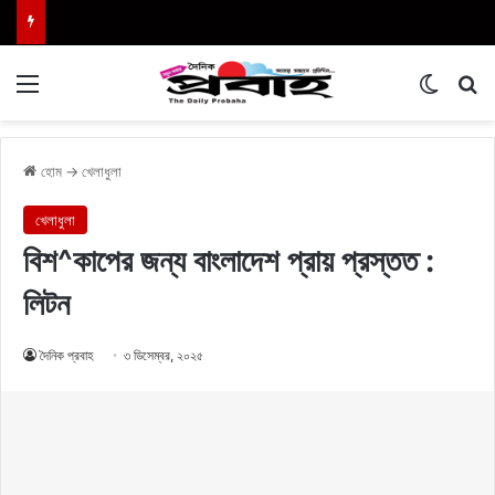
Menu
Switch
এখা
হোম
→
খেলাধুলা
খেলাধুলা
বিশ^কাপের জন্য বাংলাদেশ প্রায় প্রস্তত :
লিটন
দৈনিক প্রবাহ
৩ ডিসেম্বর, ২০২৫