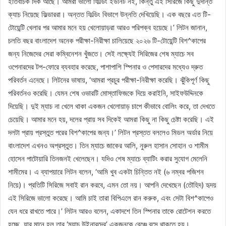
ইতিবাচক দিক আছে। আমরা ভালো ফিল্ডিং ইউনিট নই, কিন্তু এই সিরিজে কিছু দুর্দান্ত
ক্যাচ নিয়েছে ফিল্ডাররা। অন্তত ফিল্ডিং বিভাগে উন্নতি দেখিয়েছি। এক বছরে এত টি-
টোয়েন্টি খেলার পর আমার মনে হয় খেলোয়াড়রা আরও পরিপক্ব হয়েছে।’ লিটন জানান,
চলতি বছর বাংলাদেশ অনেক পরীক্ষা-নিরীক্ষা চালিয়েছে ২০২৬ টি-টোয়েন্টি বিশ^কাপের
জন্য নিজেদের সেরা কম্বিনেশন খুঁজতে। সেই লক্ষ্যেই সিরিজের শেষ ম্যাচে সব
ওপেনারদের টপ-ফোরে ব্যবহার করেছে, পাশাপাশি স্পিনার ও পেসারদের মধ্যেও দ্রুত
পরিবর্তন এনেছে। লিটনের ভাষায়, ‘আমরা প্রচুর পরীক্ষা-নিরীক্ষা করেছি। ঝুঁকিপূর্ণ কিছু
পরিবর্তনও করেছি। যেমন শেষ ওভারটি মোস্তাফিজকে দিয়ে করাইনি, সাইফউদ্দিনকে
দিয়েছি। দুই ম্যাচ না খেলে থাকা একজন খেলোয়াড় চাপে কীভাবে বোলিং করে, তা দেখতে
চেয়েছি। আমার মনে হয়, দলের প্রায় সব দিকেই আমরা কিছু না কিছু চেষ্টা করেছি। এই
দলটা প্রায় প্রস্তুত পরের বিশ^কাপের জন্য।’ লিটন প্রস্তত বললেও মিডল অর্ডার নিয়ে
বাংলাদেশ এখনও অপ্রস্তুত। তিন ম্যাচে জাকের আলি, নুরুল হাসান সোহান ও শামীম
হোসেন পাটোয়ারি তিনজনই খেলেছেন। যদিও শেষ ম্যাচে ব্যাটিং করার সুযোগ মেলেনি
শামীমের। এ ব্যাপয়ারে লিটন বলেন, ‘আমি খুব একটা চিন্তিত নই (৬ নম্বর পজিশন
নিয়ে)। প্রতিটি সিরিজে সবাই রান করবে, এমন তো নয়। আপনি দেখেছেন (তৌহিদ) হৃদয়
এই সিরিজে ভালো করেছে। আমি চাই তারা বিপিএলে রান করুক, এবং সেটা বিশ^কাপেও
যেন ধরে রাখতে পারে।’ লিটন আরও বলেন, একাদশে তিন স্পিনার তাকে রোটেশন করতে
হচ্ছে, যার মানে হল তার ‘ম্যাচ উইনারদের’ একজনকে বেঞ্চে বসে থাকতে হয়।