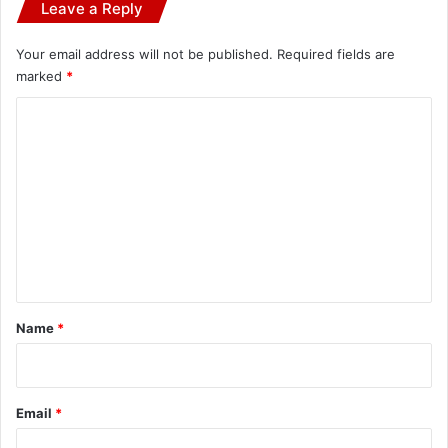
Leave a Reply
Your email address will not be published.
Required fields are
marked
*
C
o
m
m
e
n
t
*
Name
*
Email
*