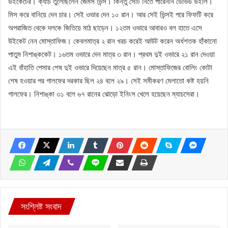
উইকেটের। ক্যাচ তুলেছিলেন জেমস ভিন্স। কিন্তু সেটি নিতে পারেননি ডেভিড উইলি।
মিস করে বানিয়ে দেন চার। সেই ওভার দেন ১০ রান। আর সেই ভিন্সই পরে ফিফটি করে
অপরাজিত থেকে দলকে জিতিয়ে মাঠ ছাড়েন। ১২তম ওভারে আবারও বল হাতে এসে
উইকেট নেন মোস্তাফিজ। কেবলমাত্র ২ রান খরচ করেই আউট করেন অর্ধশতক হাঁকানো
পাতুম নিশাঙ্ককেট। ১৬তম ওভারে দেন মাত্র ৩ রান। প্রথম দুই ওভারে ২১ রান দেওয়া
এই বাঁহাতি পেসার শেষ দুই ওভারে দিয়েছেন মাত্র ৫ রান। মোস্তাফিজের বোলিং কোটা
শেষ হওয়ার পর গালফের দরকার ছিল ২৪ বলে ২৯। সেই সমীকরণ মেলাতো কষ্ট হয়নি
গালফের। নিশাঙ্কা ৩১ বলে ৬৭ রানের ঝোড়ো ইনিংস খেলে হয়েছেন ম্যাচসেরা।
সংশ্লিষ্ট সংবাদ