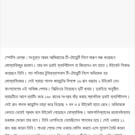
স্পোর্টস ডেস্ক : সংযুক্ত আরব আমিরাতের টি-টোয়েন্টি লিগে দারুণ শুরু করেছেন
মোস্তাফিজুর রহমান। তার দল দুবাই ক্যাপিটালস না জিতলেও বল হাতে ২ উইকেট শিকার
করেছেন তিনি। গত শনিবার ইন্টারন্যাশনাল টি-টোয়েন্টি লিগে অভিষেক হয়
মোস্তাফিজের। সেই ম্যাচে গালফ জায়ান্টের বিপক্ষে ২৬ রান খরচায় ২ উইকেট নেন
বাংলাদেশের এই অভিজ্ঞ পেসার। ফিল্ডিংয়ে নিয়েছেন দুটি ক্যাচ। দুবাইয়ে অনুষ্ঠিত
ম্যাচটিতে আগে ব্যাটিং করে ১৬০ রানের সংগ্রহ দাঁড় করায় স্বাগতিক দুবাই ক্যাপিটালস।
সেই রান গালফ জায়ান্টস তাড়া করে নিয়েছে ৭ বল ও ৪ উইকেট হাতে রেখে। অভিষেকে
খেলতে নেমেই প্রথম বলে উইকেট পেয়েছেন মোস্তাফিজ। আফগানিস্তানের রহমানউল্লাহ
গুরবাজ ফেরেন তার বলে। তিনি ওপেনিংয়ে নেমেছিলেন গালফের হয়ে। সেই ওভারে ১১
রান খরচ করেন তিনি। পাওয়া প্লের শেষ ওভারে বোলিং করতে এসে সুযোগ তৈরি করেন