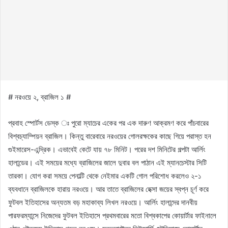
# নরওয়ে ২, ব্রাজিল ১ #
প্রবাহ স্পোর্টস ডেস্ক ঃ পুরো ম্যাচের একের পর এক দারুণ আক্রমণ করে পাঁচবারের
বিশ্বচ্যাম্পিয়ন ব্রাজিল। কিন্তু বারেবারে নরওয়ের গোলরক্ষকের কাছে গিয়ে পরাস্ত হন
গুইমারেস-এন্দ্রিক। এভাবেই কেটে যায় ৭৮ মিনিট। পরের দশ মিনিটের গল্পটা আর্লিং
হালান্ডের। এই সময়ের মধ্যে ব্রাজিলের জালে দুবার বল পাঠান এই ম্যানচেস্টার সিটি
তারকা। যোগ করা সময়ে পেনাল্টি থেকে নেইমার একটি গোল পরিশোধ করলেও ২-১
ব্যবধানে ব্রাজিলকে হারায় নরওয়ে। আর তাতে ব্রাজিলের হেক্সা জয়ের স্বপ্ন চূর্ণ করে
ফুটবল ইতিহাসের অন্যতম বড় মহাকাব্য লিখল নরওয়ে। আর্লিং হালান্দের দানবীয়
পারফরম্যান্সে নিজেদের ফুটবল ইতিহাসে প্রথমবারের মতো বিশ্বকাপের কোয়ার্টার ফাইনালে