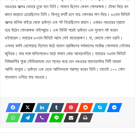
নরওয়ের বক্সের ভেতরে ঢুকে যান তিনি। সামনে ছিলেন কেবল গোলরক্ষক। টোকা দিয়ে বল
জালে জড়াতে চেয়েছিলেন তিনি। কিন্তু বলটি চলে যায় গোলবার পাশ দিয়ে। ৬২তম মিনিটে
বক্সের খানিক বাইরে থেকে দুর্দান্ত এক শট নিয়েছিলেন রায়ান। এবারও নরওয়ের ত্রাতা
হয়ে উঠেন গোলরক্ষক নাইল্যান্ড। এক মিনিট পরেই দুর্দান্ত এক সুযোগ নষ্ট করেন
গুইমারেস। ম্যাচের ৬৭তম মিনিটে আসে সেই মাহেদ্রক্ষণ। না, কোনো গোল হয়নি।
এসময় বদলি খেলোয়াড় হিসেবে মাঠে নামেন ব্রাজিলের সর্বকালের সর্বোচ্চ গোলদাতা নেইমার
জুনিয়র। তার সঙ্গে দানিলোকেও মাঠে নামান কোচ আনচেলত্তি। ম্যাচের ৭৯তম মিনিটে
নিউজার্সির পুরো স্টেডিয়ামকে যেন স্তব্ধ করে দেন নরওয়ের ম্যানচেস্টার সিটি তারকা
আর্লিং হালান্ড। দুর্দান্ত এক হেডে আলিসনকে পরাস্ত করেন তিনি। তাতেই ১-০ গোল
ব্যবধানে এগিয়ে যায় নরওয়ে।