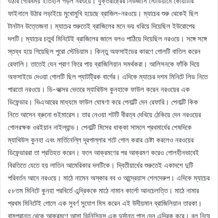
ওঠার গৌরবময় ইতিহাস গড়ল নরওয়ে। যুক্তরাষ্ট্রের নিউজার্সি স্টেডিয়ামে কোয়ার্টার
ফাইনালে উঠার লড়াইয়ে মুখোমুখি হয়েছে ব্রাজিল-নরওয়ে। ম্যাচের শুরু থেকেই ছিল
টানটান উত্তেজনা। ম্যাচের শুরুতেই ব্রাজিলের মনে ভয় ধরিয়ে দিয়েছিল ইউরোপের
দলটি। ম্যাচের চতুর্থ মিনিটেই ব্রাজিলের জালে বলও পাঠিয়ে দিয়েছিল নরওয়ে। সঙ্গে সঙ্গে
স্তব্ধ হয়ে গিয়েছিল পুরো স্টেডিয়াম। কিন্তু অফসাইডের কারণে গোলটি বাতিল করেন
রেফালি। তাতেই যেন প্রাণ ফিরে পায় ব্রাজিলিয়ান সমর্থকরা। আলিসনকে ফাঁকি দিয়ে
অফসাইডে দেওয়া গোলটি ছিল প্যাটট্রিক বার্গের। এদিকে ম্যাচের দশম মিনিটে লিড নিতে
পারতো নরওয়ে। ডি-বক্সের ভেতরে ম্যাথিউস কুনহাকে ফাউল করেন নরওয়ের এক
ডিফেন্ডার। ভিএআরের মাধ্যমে ফাউল ঘোষণা করে পেনাল্টি দেন রেফারি। পেনাল্টি কিক
নিতে আসেন ব্রুনো গুইমারেস। তার নেওয়া শটটি বীরত্ব দেখিয়ে ঠেকিয়ে দেন নরওয়ের
গোলরক্ষক ওরইয়ান নাইল্যান্ড। পেনাল্টি মিসের ধাক্কা সামলে প্রথমার্ধের শেষদিকে
ম্যাথিউস কুনহা এবং মার্তিনেল্লি দূরপাল্লার শটে গোল করার চেষ্টা করলেও নরওয়ের
ডিফেন্ডাররা তা প্রতিহত করেন। ফলে আক্রমণের পর আক্রমণ করেও গোলহীনভাবেই
বিরতিতে যেতে হয় লাতিন আমেরিকার দলটিকে। দ্বিতীয়ার্ধের শুরুতেই একাদশে দুটি
পরিবর্তন আনে নরওয়ে। মাঠে নামেন অস্কার বব ও আন্দ্রেয়াস শেলদেরুপ। এদিকে ম্যাচের
৫৮তম মিনিটে কুনহা পরবির্তে এন্দ্রিককে মাঠে নামান কার্লো আনচেলত্তি। মাঠে নামার
প্রথম মিনিটেই গোলে এক সুবর্ণ সুযোগ মিস করেন এই উদীয়মান ব্রাজিলিয়ান তারকা।
বামপ্রান্ত থেকে আক্রমণে আসা ভিনিসিয়ুস এক দুর্দান্ত পাস দেন এন্দ্রিক করে। বল নিয়ে