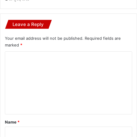
Leave a Reply
Your email address will not be published.
Required fields are
marked
*
C
o
m
m
e
n
t
*
Name
*