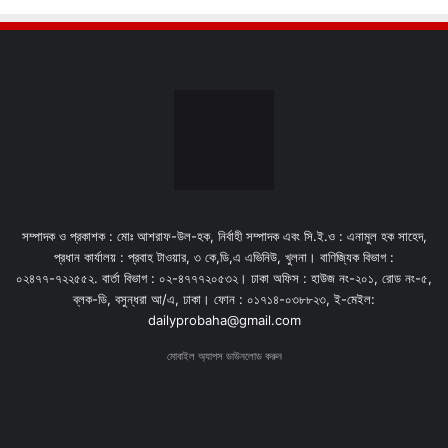
সম্পাদক ও প্রকাশক : মোঃ আশরাফ-উল-হক, নির্বাহী সম্পাদক এবং সি.ই.ও : এনামুল হক সাহেদ,
প্রধান কার্যালয় : প্রবাহ টাওয়ার, ৩ কে,ডি,এ এভিনিউ, খুলনা। বাণিজ্যিক বিভাগ :
০২৪৭৭-৭২২৫৫২. বার্তা বিভাগ : ০২-৪৭৭৭২০৫৩২। ঢাকা অফিস : হাউজ নং-২০১, রোড নং-৫,
ব্লক-ডি, বসুন্ধরা আ/এ, ঢাকা। ফোন : ০১৭১৪-০৩৮৮২৩, ই-মেইল:
dailyprobaha@gmail.com
মোবাইল অ্যাপস ডাউনলোড করুন