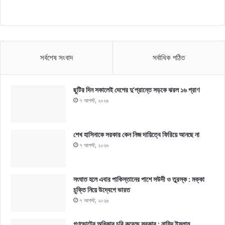
সর্বশেষ সংবাদ
সর্বাধিক পঠিত
ছুটির দিন সকালেই দেশের দু’প্রান্তে সড়কে ঝরল ১৬ প্রাণ
৭ আগস্ট, ২০২৬
শেখ হাসিনাকে সরকার কেন নিজ দায়িত্বে ফিরিয়ে আনছে না
৭ আগস্ট, ২০২৬
সংঘাত হলে এবার পাকিস্তানের পাশে সউদী ও তুরস্ক : মক্কা
চুক্তি নিয়ে উদ্বেগে ভারত
৭ আগস্ট, ২০২৬
গণভোটের অধিকার চুরি করেছে সরকার : নাহিদ ইসলাম