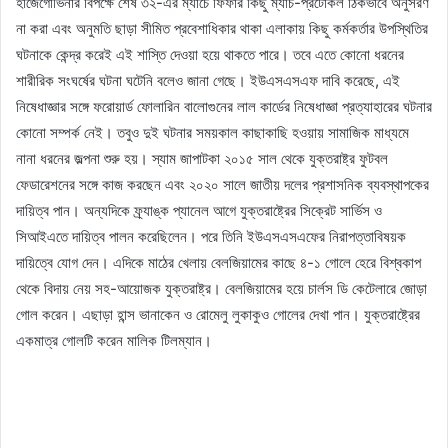
হার্জেগোভিনার বিপক্ষে শেষ ৩২-এর ম্যাচে ফিফার কিছু ম্যাচ-প্রটোকল ঠিকভাবে অনুসরণ
না করা এবং অনুমতি ছাড়া সীমিত প্রবেশাধিকার থাকা এলাকায় কিছু কর্মকর্তার উপস্থিতির
ঘটনাকে কেন্দ্র করেই এই শাস্তি দেওয়া হয়ে থাকতে পারে। তবে এতে কোনো ধরনের
শারীরিক সংঘর্ষের ঘটনা ঘটেনি বলেও জানা গেছে। ইউএসএসএফ দাবি করেছে, এই
নিষেধাজ্ঞার সঙ্গে ফরোয়ার্ড ফোলারিন বালোগুনের লাল কার্ডের নিষেধাজ্ঞা প্রত্যাহারের ঘটনার
কোনো সম্পর্ক নেই। তবুও দুই ঘটনার সময়কাল কাছাকাছি হওয়ায় সামাজিক মাধ্যমে
নানা ধরনের জল্পনা শুরু হয়। স্যাম জাপাটকা ২০১৫ সাল থেকে যুক্তরাষ্ট্র ফুটবল
ফেডারেশনের সঙ্গে কাজ করছেন এবং ২০২০ সালে জাতীয় দলের প্রশাসনিক ব্যবস্থাপকের
দায়িত্ব পান। অন্যদিকে ফ্র্যাঙ্ক প্যানেল আগে যুক্তরাষ্ট্রের সিক্রেট সার্ভিস ও
সিআইএতে দায়িত্ব পালন করেছিলেন। পরে তিনি ইউএসএসএফের নিরাপত্তাবিষয়ক
দায়িত্বে যোগ দেন। এদিকে মাঠের খেলায় বেলজিয়ামের কাছে ৪-১ গোলে হেরে বিশ্বকাপ
থেকে বিদায় নেয় সহ-আয়োজক যুক্তরাষ্ট্র। বেলজিয়ামের হয়ে চার্লস ডি কেটেলারে জোড়া
গোল করেন। এছাড়া হান্স ভানাকেন ও রোমেলু লুকাকুও গোলের দেখা পান। যুক্তরাষ্ট্রের
একমাত্র গোলটি করেন মালিক টিলম্যান।