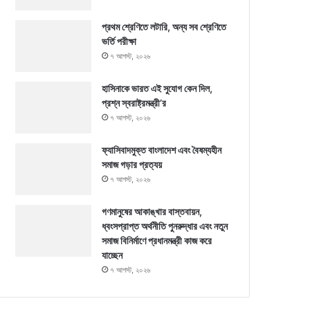
প্রথম শ্রেণিতে লটারি, অন্য সব শ্রেণিতে
ভর্তি পরীক্ষা
৭ আগস্ট, ২০২৬
হাসিনাকে ভারত এই সুযোগ কেন দিল,
প্রশ্ন স্বরাষ্ট্রমন্ত্রী’র
৭ আগস্ট, ২০২৬
ফ্যাসিবাদমুক্ত বাংলাদেশ এবং বৈষম্যহীন
সমাজ গড়ার প্রত্যয়
৭ আগস্ট, ২০২৬
গণমানুষের আকাঙ্খার বাস্তবায়ন,
ধ্বংসপ্রাপ্ত অর্থনীতি পুনরুদ্ধার এবং নতুন
সমাজ বিনির্মাণে প্রধানমন্ত্রী কাজ করে
যাচ্ছেন
৭ আগস্ট, ২০২৬