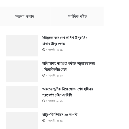
সর্বশেষ সংবাদ
সর্বাধিক পঠিত
দিল্লিতে বসে শেখ হাসিনা উস্কানি :
ঢাকার তীব্র ক্ষোভ
৭ আগস্ট, ২০২৬
দাবি আদায় না হওয়া পর্যন্ত আন্দোলন চলবে
: বিরোধীদলীয় নেতা
৭ আগস্ট, ২০২৬
ভারতের ভূমিকা নিয়ে ক্ষোভ, শেখ হাসিনার
প্রত্যর্পণ চাইল এনসিপি
৭ আগস্ট, ২০২৬
রাষ্ট্রপতি নির্বাচন ২০ আগস্ট
৭ আগস্ট, ২০২৬