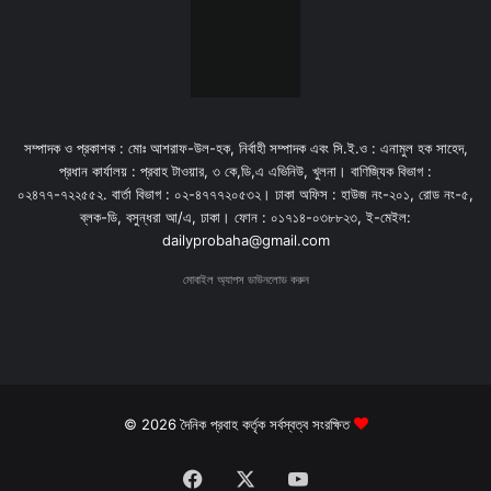
সম্পাদক ও প্রকাশক : মোঃ আশরাফ-উল-হক, নির্বাহী সম্পাদক এবং সি.ই.ও : এনামুল হক সাহেদ,
প্রধান কার্যালয় : প্রবাহ টাওয়ার, ৩ কে,ডি,এ এভিনিউ, খুলনা। বাণিজ্যিক বিভাগ :
০২৪৭৭-৭২২৫৫২. বার্তা বিভাগ : ০২-৪৭৭৭২০৫৩২। ঢাকা অফিস : হাউজ নং-২০১, রোড নং-৫,
ব্লক-ডি, বসুন্ধরা আ/এ, ঢাকা। ফোন : ০১৭১৪-০৩৮৮২৩, ই-মেইল:
dailyprobaha@gmail.com
মোবাইল অ্যাপস ডাউনলোড করুন
© 2026 দৈনিক প্রবাহ কর্তৃক সর্বস্বত্ব সংরক্ষিত
Facebook
X
YouTube