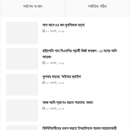
সর্বশেষ সংবাদ
সর্বাধিক পঠিত
সাত মাসে ৪৪ জন মুসলিমকে হত্যা
১০ আগস্ট, ২০২৬
রাষ্ট্রপতি পদে বিএনপির প্রার্থী মির্জা ফখরুল : ১১ দলের অলি
আহমদ
১০ আগস্ট, ২০২৬
খুলনায় বাড়ছে ‘সাইবার ক্রাইম’
১০ আগস্ট, ২০২৬
আজ আমি প্রাণেও মরতে পারতাম: মমতা
১০ আগস্ট, ২০২৬
ফিলিস্তিনীদের ধ্বংস করতে ইসরাইলকে প্রথম সহায়তাকারী