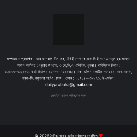
সম্পাদক ও প্রকাশক : মোঃ আশরাফ-উল-হক, নির্বাহী সম্পাদক এবং সি.ই.ও : এনামুল হক সাহেদ,
প্রধান কার্যালয় : প্রবাহ টাওয়ার, ৩ কে,ডি,এ এভিনিউ, খুলনা। বাণিজ্যিক বিভাগ :
০২৪৭৭-৭২২৫৫২. বার্তা বিভাগ : ০২-৪৭৭৭২০৫৩২। ঢাকা অফিস : হাউজ নং-২০১, রোড নং-৫,
ব্লক-ডি, বসুন্ধরা আ/এ, ঢাকা। ফোন : ০১৭১৪-০৩৮৮২৩, ই-মেইল:
dailyprobaha@gmail.com
মোবাইল অ্যাপস ডাউনলোড করুন
© 2026 দৈনিক প্রবাহ কর্তৃক সর্বস্বত্ব সংরক্ষিত