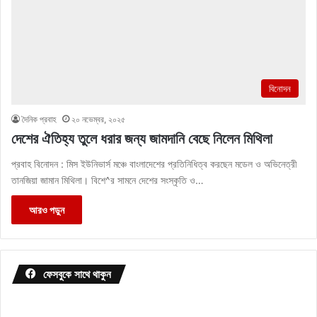
বিনোদন
দৈনিক প্রবাহ
২০ নভেম্বর, ২০২৫
দেশের ঐতিহ্য তুলে ধরার জন্য জামদানি বেছে নিলেন মিথিলা
প্রবাহ বিনোদন : মিস ইউনিভার্স মঞ্চে বাংলাদেশের প্রতিনিধিত্ব করছেন মডেল ও অভিনেত্রী
তানজিয়া জামান মিথিলা। বিশে^র সামনে দেশের সংস্কৃতি ও…
আরও পড়ুন
ফেসবুকে সাথে থাকুন