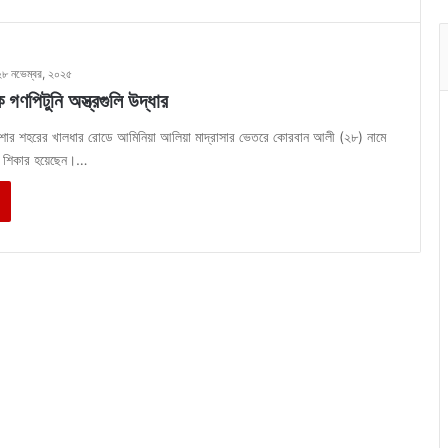
২৮ নভেম্বর, ২০২৫
গণপিটুনি অস্ত্রগুলি উদ্ধার
োর শহরের খালধার রোডে আমিনিয়া আলিয়া মাদ্রাসার ভেতরে কোরবান আলী (২৮) নামে
র শিকার হয়েছেন।…