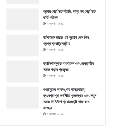
প্রথম শ্রেণিতে লটারি, অন্য সব শ্রেণিতে
ভর্তি পরীক্ষা
৭ আগস্ট, ২০২৬
হাসিনাকে ভারত এই সুযোগ কেন দিল,
প্রশ্ন স্বরাষ্ট্রমন্ত্রী’র
৭ আগস্ট, ২০২৬
ফ্যাসিবাদমুক্ত বাংলাদেশ এবং বৈষম্যহীন
সমাজ গড়ার প্রত্যয়
৭ আগস্ট, ২০২৬
গণমানুষের আকাঙ্খার বাস্তবায়ন,
ধ্বংসপ্রাপ্ত অর্থনীতি পুনরুদ্ধার এবং নতুন
সমাজ বিনির্মাণে প্রধানমন্ত্রী কাজ করে
যাচ্ছেন
৭ আগস্ট, ২০২৬