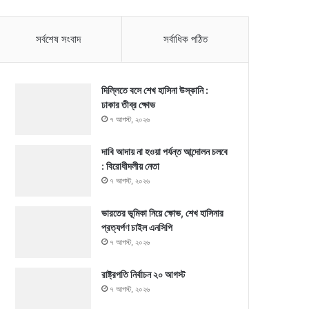
সর্বশেষ সংবাদ
সর্বাধিক পঠিত
দিল্লিতে বসে শেখ হাসিনা উস্কানি :
ঢাকার তীব্র ক্ষোভ
৭ আগস্ট, ২০২৬
দাবি আদায় না হওয়া পর্যন্ত আন্দোলন চলবে
: বিরোধীদলীয় নেতা
৭ আগস্ট, ২০২৬
ভারতের ভূমিকা নিয়ে ক্ষোভ, শেখ হাসিনার
প্রত্যর্পণ চাইল এনসিপি
৭ আগস্ট, ২০২৬
রাষ্ট্রপতি নির্বাচন ২০ আগস্ট
৭ আগস্ট, ২০২৬