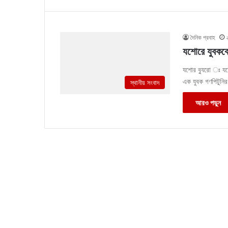
দৈনিক প্রবাহ
যশোরে যুবককে 
যশোর ব্যুরো ঃ যশ
এক যুবক গণপিটুনি
স্থানীয় সংবাদ
আরও পড়ুন