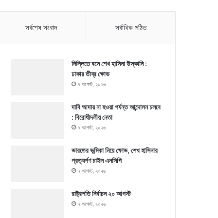
সর্বশেষ সংবাদ
সর্বাধিক পঠিত
দিল্লিতে বসে শেখ হাসিনা উস্কানি :
ঢাকার তীব্র ক্ষোভ
৭ আগস্ট, ২০২৬
দাবি আদায় না হওয়া পর্যন্ত আন্দোলন চলবে
: বিরোধীদলীয় নেতা
৭ আগস্ট, ২০২৬
ভারতের ভূমিকা নিয়ে ক্ষোভ, শেখ হাসিনার
প্রত্যর্পণ চাইল এনসিপি
৭ আগস্ট, ২০২৬
রাষ্ট্রপতি নির্বাচন ২০ আগস্ট
৭ আগস্ট, ২০২৬