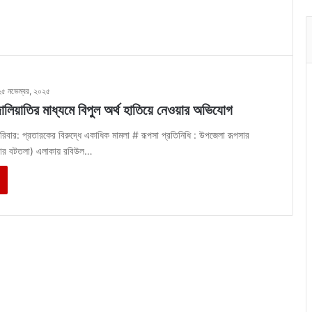
২৫ নভেম্বর, ২০২৫
ালিয়াতির মাধ্যমে বিপুল অর্থ হাতিয়ে নেওয়ার অভিযোগ
রিবার: প্রতারকের বিরুদ্ধে একাধিক মামলা # রূপসা প্রতিনিধি : উপজেলা রূপসার
লার বটতলা) এলাকায় রবিউল…