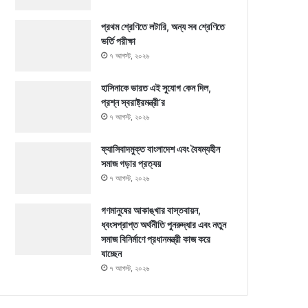
প্রথম শ্রেণিতে লটারি, অন্য সব শ্রেণিতে
ভর্তি পরীক্ষা
৭ আগস্ট, ২০২৬
হাসিনাকে ভারত এই সুযোগ কেন দিল,
প্রশ্ন স্বরাষ্ট্রমন্ত্রী’র
৭ আগস্ট, ২০২৬
ফ্যাসিবাদমুক্ত বাংলাদেশ এবং বৈষম্যহীন
সমাজ গড়ার প্রত্যয়
৭ আগস্ট, ২০২৬
গণমানুষের আকাঙ্খার বাস্তবায়ন,
ধ্বংসপ্রাপ্ত অর্থনীতি পুনরুদ্ধার এবং নতুন
সমাজ বিনির্মাণে প্রধানমন্ত্রী কাজ করে
যাচ্ছেন
৭ আগস্ট, ২০২৬