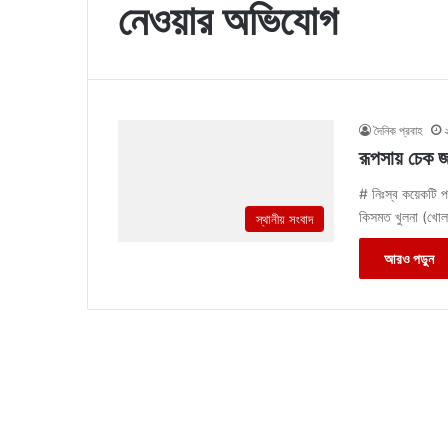
নেওয়ার অভিযোগ
দৈনিক প্রবাহ
রূপসায় চেক জ
# নিঃস্ব কয়েকটি প
কিসমত খুলনা (খো
স্থানীয় সংবাদ
আরও পড়ুন