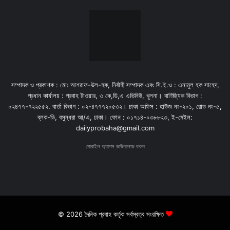
সম্পাদক ও প্রকাশক : মোঃ আশরাফ-উল-হক, নির্বাহী সম্পাদক এবং সি.ই.ও : এনামুল হক সাহেদ,
প্রধান কার্যালয় : প্রবাহ টাওয়ার, ৩ কে,ডি,এ এভিনিউ, খুলনা। বাণিজ্যিক বিভাগ :
০২৪৭৭-৭২২৫৫২. বার্তা বিভাগ : ০২-৪৭৭৭২০৫৩২। ঢাকা অফিস : হাউজ নং-২০১, রোড নং-৫,
ব্লক-ডি, বসুন্ধরা আ/এ, ঢাকা। ফোন : ০১৭১৪-০৩৮৮২৩, ই-মেইল:
dailyprobaha@gmail.com
মোবাইল অ্যাপস ডাউনলোড করুন
© 2026 দৈনিক প্রবাহ কর্তৃক সর্বস্বত্ব সংরক্ষিত