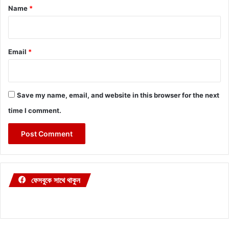
*
Name
*
Email
*
Save my name, email, and website in this browser for the next
time I comment.
ফেসবুকে সাথে থাকুন