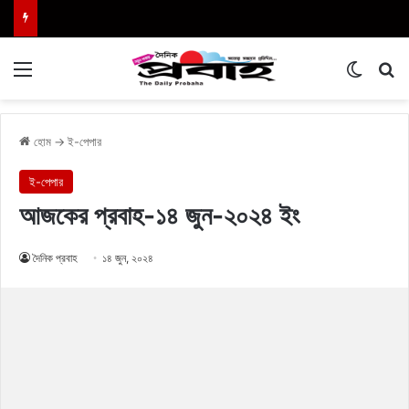
Menu
Switch
এখা
হোম
→
ই-পেপার
ই-পেপার
আজকের প্রবাহ-১৪ জুন-২০২৪ ইং
দৈনিক প্রবাহ
১৪ জুন, ২০২৪