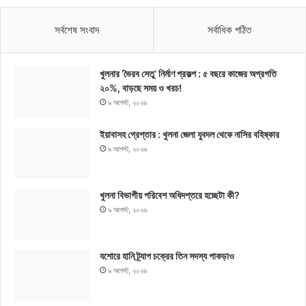
সর্বশেষ সংবাদ
সর্বাধিক পঠিত
খুলনার ‘ভৈরব সেতু’ নির্মাণ প্রকল্প : ৫ বছরে কাজের অগ্রগতি
২০%, বাড়ছে সময় ও খরচ!
৯ আগস্ট, ২০২৬
ইয়াবাসহ গ্রেপ্তার : খুলনা জেলা যুবদল থেকে নাসির বহিষ্কার
৯ আগস্ট, ২০২৬
খুলনা বিভাগীয় পরিবেশ অধিদপ্তরে হচ্ছেটা কী?
৯ আগস্ট, ২০২৬
যশোরে হানি ট্র্যাপ চক্রের তিন সদস্য পাকড়াও
৯ আগস্ট, ২০২৬