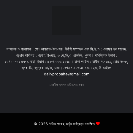
সম্পাদক ও প্রকাশক : মোঃ আশরাফ-উল-হক, নির্বাহী সম্পাদক এবং সি.ই.ও : এনামুল হক সাহেদ,
প্রধান কার্যালয় : প্রবাহ টাওয়ার, ৩ কে,ডি,এ এভিনিউ, খুলনা। বাণিজ্যিক বিভাগ :
০২৪৭৭-৭২২৫৫২. বার্তা বিভাগ : ০২-৪৭৭৭২০৫৩২। ঢাকা অফিস : হাউজ নং-২০১, রোড নং-৫,
ব্লক-ডি, বসুন্ধরা আ/এ, ঢাকা। ফোন : ০১৭১৪-০৩৮৮২৩, ই-মেইল:
dailyprobaha@gmail.com
মোবাইল অ্যাপস ডাউনলোড করুন
© 2026 দৈনিক প্রবাহ কর্তৃক সর্বস্বত্ব সংরক্ষিত