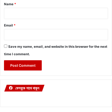
*
Name
*
Email
*
Save my name, email, and website in this browser for the next
time I comment.
ফেসবুকে সাথে থাকুন