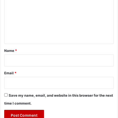
o
m
m
e
n
t
*
Name
*
Email
*
Save my name, email, and website in this browser for the next
time I comment.