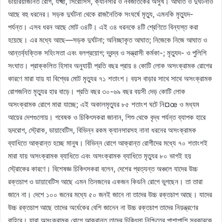
ডায়রিয়াজনিত রোগ, যক্ষ্মা, সিরোসিস, ক্যানসার ও নবজাতকের অসুখ। আঘাত ও দুর্ঘটনাও
আছে বহু ধরনের। সড়ক দুর্ঘটনা থেকে রাজনৈতিক সংঘর্ষে মৃত্যু, এমনকি মৃত্যুদ-
পর্যন্ত। এসব ধরন আছে মোট ৩৪টি। এই ৩৪ ধরনকে ৪টি শ্রেণিতে বিন্যস্ত করা
হয়েছে। এর মধ্যে আছে—সড়ক দুর্ঘটনা; অনিচ্ছাকৃত আঘাত; নিজেকে নিজে আঘাত ও
আন্তর্ব্যক্তিক সহিংসতা এবং বলপ্রয়োগ; দ্বন্দ্ব ও সন্ত্রাসী কর্মকা-; মৃত্যুদ- ও পুলিশি
সংঘাত। প্রাক্কলিত হিসাব অনুযায়ী প্রতি বছর প্রায় ৪ কোটি লোক অসংক্রামক রোগের
কারণে মারা যায় যা বিশ্বের মোট মৃত্যুর ৭১ শতাংশ। বয়স বাড়ার সাথে সাথে অসংক্রামক
রোগজনিত মৃত্যুর হার বাড়ে। প্রতি বছর ৩০-৬৯ বছর বয়সী দেড় কোটি লোক
অসংক্রামক রোগে মারা যাচ্ছে; এই অকালমৃত্যুর ৮৫ শতাংশ ঘটে নি¤œ ও মধ্যম
আয়ের দেশগুলোয়। গবেষক ও চিকিৎসকরা জানান, শিশু থেকে বৃদ্ধ পর্যন্ত ব্যাপক হারে
হৃদরোগ, স্ট্রোক, ডায়াবেটিস, বিভিন্ন রকম ক্যানসারসহ নানা ধরনের অসংক্রামক
ব্যাধিতে আক্রান্ত হচ্ছে মানুষ। বিভিন্ন রোগে আক্রান্ত রোগীদের মধ্যে ৭০ শতাংশই
মারা যায় অসংক্রামক ব্যাধিতে এবং অসংক্রামক ব্যাধিতে মৃত্যুর ৮০ ভাগই হয়
স্ট্রোকের কারণে। বিশেষজ্ঞ চিকিৎসকরা বলেন, দেশের প্রত্যন্ত অঞ্চলে যাদের উচ্চ
রক্তচাপ ও ডায়াবেটিস আছে এমন তিনজনের একজন কিডনি রোগে ভুগছেন। তা তারা
জানে না। দেশে ১০০ জনের মধ্যে ৫০ জনই জানে না তাদের উচ্চ রক্তচাপ আছে। যাদের
উচ্চ রক্তচাপ আছে তাদের অর্ধেকের বেশি জানেন না উচ্চ রক্তচাপ তাদের নিয়ন্ত্রণের
বাহিরে। যারা অসংক্রামক রোগে আক্রান্ত তাদের চিকিৎসা নিশ্চিতের পাশাপাশি সরকারকে