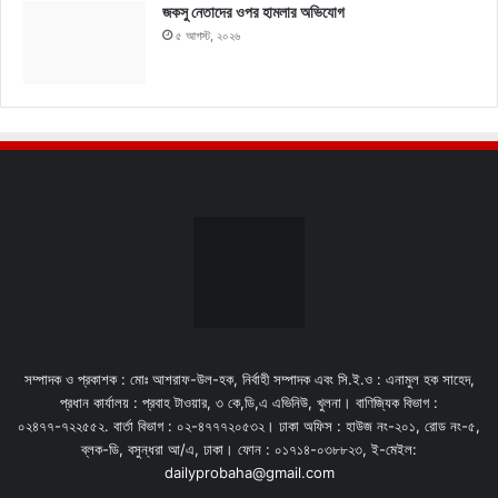
জকসু নেতাদের ওপর হামলার অভিযোগ
৫ আগস্ট, ২০২৬
সম্পাদক ও প্রকাশক : মোঃ আশরাফ-উল-হক, নির্বাহী সম্পাদক এবং সি.ই.ও : এনামুল হক সাহেদ,
প্রধান কার্যালয় : প্রবাহ টাওয়ার, ৩ কে,ডি,এ এভিনিউ, খুলনা। বাণিজ্যিক বিভাগ :
০২৪৭৭-৭২২৫৫২. বার্তা বিভাগ : ০২-৪৭৭৭২০৫৩২। ঢাকা অফিস : হাউজ নং-২০১, রোড নং-৫,
ব্লক-ডি, বসুন্ধরা আ/এ, ঢাকা। ফোন : ০১৭১৪-০৩৮৮২৩, ই-মেইল:
dailyprobaha@gmail.com