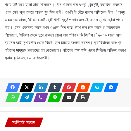
প্রায় দুই বছর হলো মারা গিয়েছেন। বেঁচে থাকতে কত ঝগড়া ,খুনসুটি, বকাঝকা করতেন
এখন সেই স্বর শুনতে পাইনা খুব মিস করি। ওগুলি ই বেঁচে থাকার অক্সিজেন ছিল।’ অন্য
একজনের ভাষ্য, ‘জীবনের এই ছোট খাটো মুহূর্ত গুলোর মধ্যেই আসল সুখের ছোঁয়া পাওয়া
যায়। এমন একসময় আসে যখন এগুলো মিস করে চোখে জল চলে আসে।’ আরেকজন
লিখেছেন, ‘পরিবার থেকে দুরে থাকলে বোঝা যায় পরিবার কি জিনিস।’ ২০০৯ সালে লাক্স
চ্যানেল আই সুপারস্টার থেকে বিজয়ী হয়ে মিডিয়া জগতে আসেন। ক্যারিয়ারের অসংখ্য
নাটকের মাধ্যমে ভক্তদের মন কেড়েছেন। নাটকের পাশাপাশি ওয়েব সিরিজে অভিনয় করেও
সুনাম কুড়িয়েছেন এ অভিনেত্রী।
সংশ্লিষ্ট সংবাদ