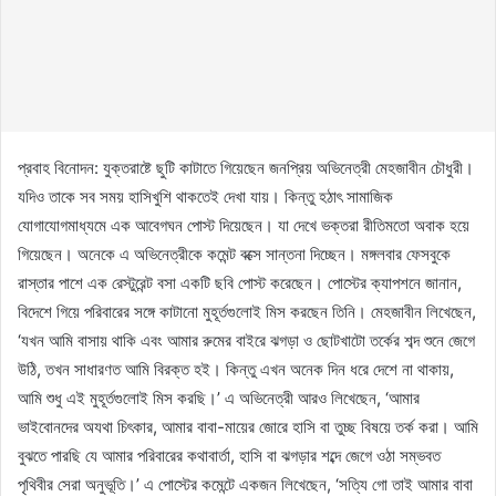
প্রবাহ বিনোদন: যুক্তরাষ্টে ছুটি কাটাতে গিয়েছেন জনপ্রিয় অভিনেত্রী মেহজাবীন চৌধুরী।
যদিও তাকে সব সময় হাসিখুশি থাকতেই দেখা যায়। কিন্তু হঠাৎ সামাজিক
যোগাযোগমাধ্যমে এক আবেগঘন পোস্ট দিয়েছেন। যা দেখে ভক্তরা রীতিমতো অবাক হয়ে
গিয়েছেন। অনেকে এ অভিনেত্রীকে কমেন্ট বক্সে সান্তনা দিচ্ছেন। মঙ্গলবার ফেসবুকে
রাস্তার পাশে এক রেস্টুরেন্ট বসা একটি ছবি পোস্ট করেছেন। পোস্টের ক্যাপশনে জানান,
বিদেশে গিয়ে পরিবারের সঙ্গে কাটানো মুহূর্তগুলোই মিস করছেন তিনি। মেহজাবীন লিখেছেন,
‘যখন আমি বাসায় থাকি এবং আমার রুমের বাইরে ঝগড়া ও ছোটখাটো তর্কের শব্দ শুনে জেগে
উঠি, তখন সাধারণত আমি বিরক্ত হই। কিন্তু এখন অনেক দিন ধরে দেশে না থাকায়,
আমি শুধু এই মুহূর্তগুলোই মিস করছি।’ এ অভিনেত্রী আরও লিখেছেন, ‘আমার
ভাইবোনদের অযথা চিৎকার, আমার বাবা-মায়ের জোরে হাসি বা তুচ্ছ বিষয়ে তর্ক করা। আমি
বুঝতে পারছি যে আমার পরিবারের কথাবার্তা, হাসি বা ঝগড়ার শব্দে জেগে ওঠা সম্ভবত
পৃথিবীর সেরা অনুভূতি।’ এ পোস্টের কমেন্টে একজন লিখেছেন, ‘সত্যি গো তাই আমার বাবা