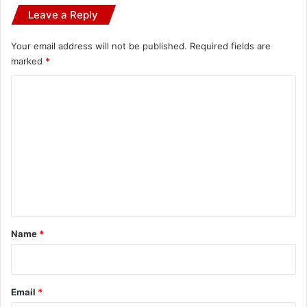
Leave a Reply
Your email address will not be published.
Required fields are
marked
*
C
o
m
m
e
n
t
*
Name
*
Email
*