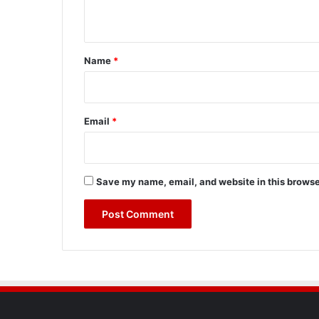
n
t
*
Name
*
Email
*
Save my name, email, and website in this browse