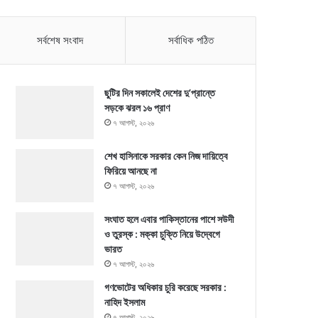
সর্বশেষ সংবাদ
সর্বাধিক পঠিত
ছুটির দিন সকালেই দেশের দু’প্রান্তে
সড়কে ঝরল ১৬ প্রাণ
৭ আগস্ট, ২০২৬
শেখ হাসিনাকে সরকার কেন নিজ দায়িত্বে
ফিরিয়ে আনছে না
৭ আগস্ট, ২০২৬
সংঘাত হলে এবার পাকিস্তানের পাশে সউদী
ও তুরস্ক : মক্কা চুক্তি নিয়ে উদ্বেগে
ভারত
৭ আগস্ট, ২০২৬
গণভোটের অধিকার চুরি করেছে সরকার :
নাহিদ ইসলাম
৭ আগস্ট, ২০২৬