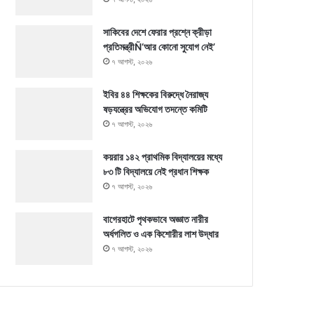
সাকিবের দেশে ফেরার প্রশ্নে ক্রীড়া
প্রতিমন্ত্রীÑ‘আর কোনো সুযোগ নেই’
৭ আগস্ট, ২০২৬
ইবির ৪৪ শিক্ষকের বিরুদ্ধে নৈরাজ্য
ষড়যন্ত্রের অভিযোগ তদন্তে কমিটি
৭ আগস্ট, ২০২৬
কয়রার ১৪২ প্রাথমিক বিদ্যালয়ের মধ্যে
৮৩ টি বিদ্যালয়ে নেই প্রধান শিক্ষক
৭ আগস্ট, ২০২৬
বাগেরহাটে পৃথকভাবে অজ্ঞাত নারীর
অর্ধগলিত ও এক কিশোরীর লাশ উদ্ধার
৭ আগস্ট, ২০২৬