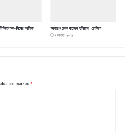
ওটিটিতে শুভ-মিমের ‘মালিক’
আবারও লন্ডন যাচ্ছেন ইলিয়াস : রোজিনা
৭ আগস্ট, ২০২৬
ields are marked
*