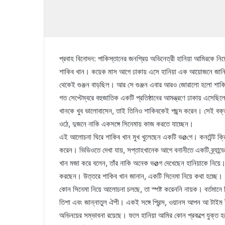
প্রবাহ বিনোদন: পাকিস্তানের জনপ্রিয় অভিনেত্রী হানিয়া আমিরকে নিয়ে
শাকিব খান। কয়েক মাস আগে ঢাকায় এসে হানিয়া এক আয়োজনে জানিয়েছ
থেকেই গুঞ্জন বাড়ছিল। আর সে গুঞ্জন এবার আরও জোরালো হলো শাকিব
গত সেপ্টেম্বরে বহুজাতিক একটি প্রতিষ্ঠানের আমন্ত্রণে ঢাকায় এসেছ
খানকে খুব ভালোবাসেন, তাই তিনিও শাকিবকেই পছন্দ করেন। সেই বক্
ওঠে, দুজনে নাকি একসঙ্গে সিনেমায় কাজ করতে যাচ্ছেন।
এই আলোচনা ঘিরে শাকিব খান মুখ খুলেছেন একটি ভøগে। কনটেন্ট ক্রি
করেন। ভিডিওতে দেখা যায়, সপ্তাহখানেক আগে বনানীতে একটি ব্র্যান্ড
খান মজা করে বলেন, তাঁর নাকি অনেক ভøগ দেখেছেন হানিয়াকে নিয়ে। 
করছেন। উত্তরে শাকিব খান জানান, একটি সিনেমা নিয়ে কথা হচ্ছে।
কোন সিনেমা নিয়ে আলোচনা চলছে, তা স্পষ্ট করেননি নায়ক। বর্তমানে 
তিশা এবং জান্নাতুল ঐশী। একই সঙ্গে প্রিন্স, ওয়ানস আপন আ টাইম ই
অভিনয়ের সম্ভাবনা রয়েছে। ফলে হানিয়া আমির কোন প্রকল্পে যুক্ত 