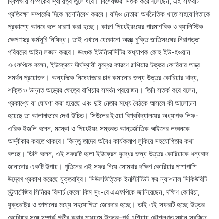
দ্বিপক্ষীয় সম্পর্কের স্থায়িত্ব তুলে ধরে। বিশেষজ্ঞরা সতর্ক করে বলেছেন, এই সফরটি
প্রতিরক্ষা সম্পর্কের দিকে মনোনিবেশ করবে। যদিও নেতারা অর্থনৈতিক খাতে সহযোগিতাকে
প্রকাশ্যে আনবে বলে ধারণা করা হচ্ছে। কারণ পিয়ংইয়ংয়ের পারমাণবিক ও ব্যালিস্টিক
ক্ষেপণাস্ত্র কর্মসূচি নিষিদ্ধ। তাই এখানে যেকোনো অস্ত্র চুক্তি জাতিসংঘের নিরাপত্তা
পরিষদের আইন লঙ্ঘন করবে। ডংগুক ইউনিভার্সিটির অধ্যাপক কোহ ইউ-হওয়ান
এএফপিকে বলেন, ইউক্রেনে দীর্ঘস্থায়ী যুদ্ধের কারণে রাশিয়ার উত্তর কোরিয়ার অস্ত্র
সমর্থন প্রয়োজন। অন্যদিকে নিষেধাজ্ঞার চাপ কমানোর জন্য উত্তর কোরিয়ার খাদ্য,
শক্তি ও উন্নত অস্ত্রের ক্ষেত্রে রাশিয়ার সমর্থন প্রয়োজন। তিনি সতর্ক করে বলেন,
প্রকাশ্যে যা ঘোষণা করা হয়েছে এবং দুই নেতার মধ্যে বৈঠকে আসলে কী আলোচনা
হয়েছে তা আলাদাভাবে দেখা উচিত। সিউলের ইওয়া বিশ্ববিদ্যালয়ের অধ্যাপক লিফ-
এরিক ইজলি বলেন, মস্কো ও পিয়ংইয়ং সম্ভবত আন্তর্জাতিক আইনের লঙ্ঘনকে
অস্বীকার করতে থাকবে। কিন্তু তাদের অবৈধ কার্যকলাপ লুকিয়ে সহযোগিতার কথা
বলছে। তিনি বলেন, এই সফরটি হলো ইউক্রেন যুদ্ধের জন্য উত্তর কোরিয়াকে ধন্যবাদ
জানানোর একটি উপায়। পুতিনের এই সফর নিয়ে সোমবার দক্ষিণ কোরিয়ার পাশাপাশি
উদ্বেগ প্রকাশ করেছে যুক্তরাষ্ট্র। সিউলভিত্তিক ইনস্টিটিউট ফর ন্যাশনাল সিকিউরিটি
স্ট্র্যাটেজির সিনিয়র রিসার্চ ফেলো কিম সুং-বে এএফপিকে জানিয়েছেন, দক্ষিণ কোরিয়া,
যুক্তরাষ্ট্র ও জাপানের মধ্যে সহযোগিতা জোরদার হচ্ছে। তাই এই সফরটি হচ্ছে উত্তর
কোরিয়ার সঙ্গে সম্পর্ক গভীর করার মাধ্যমে উত্তর-পূর্ব এশিয়ায় কৌশলগত স্থান সুরক্ষিত