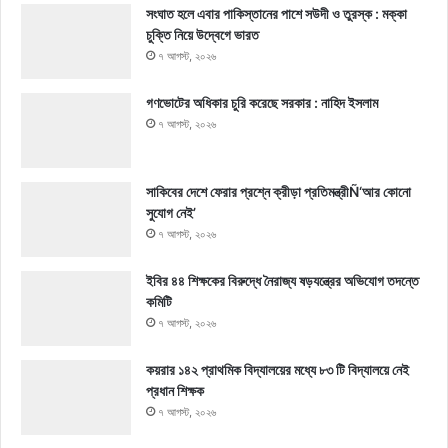
সংঘাত হলে এবার পাকিস্তানের পাশে সউদী ও তুরস্ক : মক্কা
চুক্তি নিয়ে উদ্বেগে ভারত
৭ আগস্ট, ২০২৬
গণভোটের অধিকার চুরি করেছে সরকার : নাহিদ ইসলাম
৭ আগস্ট, ২০২৬
সাকিবের দেশে ফেরার প্রশ্নে ক্রীড়া প্রতিমন্ত্রীÑ‘আর কোনো
সুযোগ নেই’
৭ আগস্ট, ২০২৬
ইবির ৪৪ শিক্ষকের বিরুদ্ধে নৈরাজ্য ষড়যন্ত্রের অভিযোগ তদন্তে
কমিটি
৭ আগস্ট, ২০২৬
কয়রার ১৪২ প্রাথমিক বিদ্যালয়ের মধ্যে ৮৩ টি বিদ্যালয়ে নেই
প্রধান শিক্ষক
৭ আগস্ট, ২০২৬