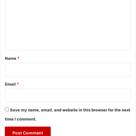
o
m
m
e
n
t
*
Name
*
Email
*
Save my name, email, and website in this browser for the next
time I comment.