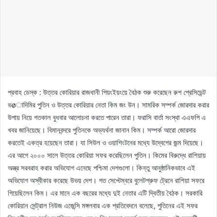
প্রবাহ ডেস্ক : উত্তর কোরিয়ার রাজধানী পিয়ংইয়ংয়ে বৈঠক শুরু করেছেন রুশ প্রেসিডেন্ট
ভøাদিমির পুতিন ও উত্তর কোরিয়ার নেতা কিম জং উন। সামরিক সম্পর্ক জোরদার করার
উপায় নিয়ে গতকাল বুধবার আলোচনা করতে পারেন তারা। ফরাসি বার্তা সংস্থা এএফপি এ
খবর জানিয়েছে। বিমানবন্দরে পুতিনকে অভ্যর্থনা জানান কিম। সম্পর্ক আরো জোরদার
করতেই একত্র হয়েছেন তারা। যা সিউল ও ওয়াশিংটনের মধ্যে উদ্বেগের জন্ম দিয়েছে।
এর আগে ২০০০ সালে উত্তর কোরিয়া সফর করেছিলেন পুতিন। কিমের বিরুদ্ধে রাশিয়ায়
অস্ত্র সরবরাহ করার অভিযোগ এনেছে পশ্চিমা দেশগুলো। কিন্তু আনুষ্ঠানিকভাবে এই
অভিযোগ অস্বীকার করেছে উভয় দেশ। গত সেপ্টেম্বরে বুলেটপ্রুফ ট্রেনে রাশিয়া সফরে
গিয়েছিলেন কিম। এর মানে এক বছরের মধ্যে দুই নেতার এটি দ্বিতীয় বৈঠক। সরকারি
কোরিয়ান সেন্ট্রাল নিউজ এজেন্সি মঙ্গলবার এক প্রতিবেদনে বলেছে, পুতিনের এই সফর