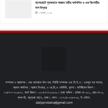
বাগেরহাটে পৃথকভাবে অজ্ঞাত নারীর অর্ধগলিত ও এক কিশোরীর
লাশ উদ্ধার
৭ আগস্ট, ২০২৬
সম্পাদক ও প্রকাশক : মোঃ আশরাফ-উল-হক, নির্বাহী সম্পাদক এবং সি.ই.ও : এনামুল হক সাহেদ,
প্রধান কার্যালয় : প্রবাহ টাওয়ার, ৩ কে,ডি,এ এভিনিউ, খুলনা। বাণিজ্যিক বিভাগ :
০২৪৭৭-৭২২৫৫২. বার্তা বিভাগ : ০২-৪৭৭৭২০৫৩২। ঢাকা অফিস : হাউজ নং-২০১, রোড নং-৫,
ব্লক-ডি, বসুন্ধরা আ/এ, ঢাকা। ফোন : ০১৭১৪-০৩৮৮২৩, ই-মেইল:
dailyprobaha@gmail.com