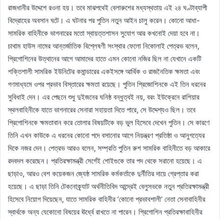
রাজধানীর উদ্দেশে রওনা হয়। তবে মাঝপথেই বেলারুশের মধ্যস্থতায় এই ২৪ ঘণ্টাব্যাপী
বিদ্রোহের অবসান ঘটে। এ ঘটনার পর পুতিন নতুন আইন চালু করেন। কোনো আধা-
সামরিক বাহিনীকে ভাগনারের মতো স্বায়ত্তশাসন সুযোগ আর কখনোই দেয়া হবে না।
চাথাম হাউস নামের আন্তর্জাতিক বিশ্লেষণী সংস্থার ফেলো নিকোলাই পেত্রভ বলেন,
প্রিগোশিনের উত্থানের আগে আমাদের হাতে এমন কোনো নজির ছিল না যেখানে একটি
শক্তিশালী সামরিক ইউনিটের কমান্ডারের একইসঙ্গে আর্থিক ও রাজনৈতিক ক্ষমতা এবং
গণমাধ্যমে ওপর প্রভাব বিস্তারের ক্ষমতা রয়েছে। পুতিন প্রিজোশিনকে এই তিন ধরনের
সুবিধাই দেন। এর পেছনে শুধু দুইজনের ঘনিষ্ঠ বন্ধুত্বই নয়, বরং ইউক্রেনে রাশিয়ার
স্থলবাহিনীকে যাতে ভাগনারের সেনারা সহায়তা দিতে পারে, সে উদ্দেশ্যও ছিল। তবে
প্রিগোশিনকে ক্ষমতাবান করে তোলার বিষয়টিকে বড় ভুল হিসেবে দেখেন পুতিন। সে কারণে
তিনি এখন কাউকে এ ধরনের কোনো পদে বসানোর আগে নিয়ন্ত্রণ প্রতিষ্ঠা ও আনুগত্যের
দিকে নজর দেন। পেত্রভ আরও বলেন, সম্প্রতি পুতিন রুশ সামরিক বাহিনীতে বড় আকারে
রদবদল করেছেন। প্রতিরক্ষামন্ত্রী সের্গেই শোইগুকে তার পদ থেকে সরানো হয়েছে। এ
ছাড়াও, আরও বেশ কয়েকজন জ্যেষ্ঠ সামরিক কর্মকর্তাকে দুর্নীতির দায়ে গ্রেপ্তার করা
হয়েছে। এ ছাড়া তিনি টেকনোক্র্যাট অর্থনীতিবিদ আন্দ্রেই বেলুসভকে নতুন প্রতিরক্ষামন্ত্রী
হিসেবে নিয়োগ দিয়েছেন, যাতে সামরিক বাহিনীর ‘কোনো প্রভাবশালী’ নেতা সেনাবাহিনীর
স্বার্থকে অন্য যেকোনো বিষয়ের ঊর্ধ্বে রাখতে না পারেন। প্রিগোশিন প্রতিরক্ষাবাহিনীর