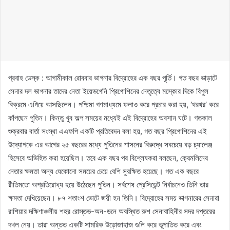
প্রবাহ ডেস্ক : আগামীকাল রোববার ভাগনার বিদ্রোহের এক বছর পূর্তি। গত বছর ভাড়াটে
সেনার দল ভাগনার তাদের নেতা ইয়েভগেনি প্রিগোশিনের নেতৃত্বে মস্কোর দিকে বিপুল
বিক্রমে এগিয়ে আসছিলেন। পশ্চিমা গণমাধ্যমে ফলাও করে প্রচার করা হয়, ‘থরথর’ করে
কাঁপছেন পুতিন। কিন্তু খুব অল্প সময়ের মধ্যেই এই বিদ্রোহের অবসান ঘটে। গতকাল
শুক্রবার বার্তা সংস্থা এএফপি একটি প্রতিবেদন বলা হয়, গত বছর প্রিগোশিনের এই
উদ্যোগকে এর আগের ২৫ বছরের মধ্যে পুতিনের শাসনের বিরুদ্ধে সবচেয়ে বড় চ্যালেঞ্জ
হিসেবে অভিহিত করা হয়েছিল। তবে এক বছর পর বিশ্লেষকরা বলছেন, ক্রেমলিনের
নেতার ক্ষমতা অন্য যেকোনো সময়ের চেয়ে বেশি সুরক্ষিত হয়েছে। গত এক বছরে
রীতিমতো অপ্রতিরোধ্য হয়ে উঠেছেন পুতিন। সর্বশেষ প্রেসিডেন্ট নির্বাচনেও তিনি তার
ক্ষমতা দেখিয়েছেন। ৮৭ শতাংশ ভোটে জয়ী হন তিনি। বিদ্রোহের সময় ভাগনারের সেনারা
রাশিয়ার দক্ষিণাঞ্চলীয় শহর রোস্তভ-অন-ডনে অবস্থিত রুশ সেনাবাহিনীর সদর দপ্তরের
দখল নেয়। তারা অন্তত একটি সামরিক উড়োজাহাজ গুলি করে ভূপাতিত করে এবং