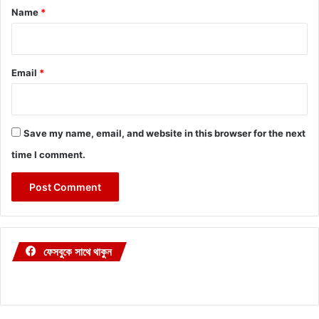
*
Name
*
Email
*
Save my name, email, and website in this browser for the next
time I comment.
ফেসবুকে সাথে থাকুন