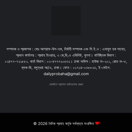
সম্পাদক ও প্রকাশক : মোঃ আশরাফ-উল-হক, নির্বাহী সম্পাদক এবং সি.ই.ও : এনামুল হক সাহেদ,
প্রধান কার্যালয় : প্রবাহ টাওয়ার, ৩ কে,ডি,এ এভিনিউ, খুলনা। বাণিজ্যিক বিভাগ :
০২৪৭৭-৭২২৫৫২. বার্তা বিভাগ : ০২-৪৭৭৭২০৫৩২। ঢাকা অফিস : হাউজ নং-২০১, রোড নং-৫,
ব্লক-ডি, বসুন্ধরা আ/এ, ঢাকা। ফোন : ০১৭১৪-০৩৮৮২৩, ই-মেইল:
dailyprobaha@gmail.com
মোবাইল অ্যাপস ডাউনলোড করুন
© 2026 দৈনিক প্রবাহ কর্তৃক সর্বস্বত্ব সংরক্ষিত