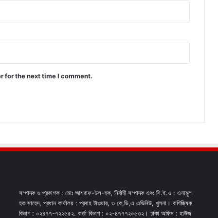
r for the next time I comment.
সম্পাদক ও প্রকাশক : মোঃ আশরাফ-উল-হক, নির্বাহী সম্পাদক এবং সি.ই.ও : এনামুল
হক সাহেদ, প্রধান কার্যালয় : প্রবাহ টাওয়ার, ৩ কে,ডি,এ এভিনিউ, খুলনা। বাণিজ্যিক
বিভাগ : ০২৪৭৭-৭২২৫৫২. বার্তা বিভাগ : ০২-৪৭৭৭২০৫৩২। ঢাকা অফিস : হাউজ