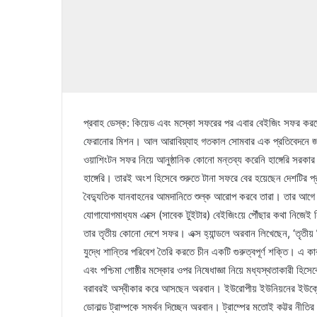
প্রবাহ ডেস্ক: কিয়েভ এবং মস্কো সফরের পর এবার বেইজিং সফর করছেন হ
ফেরানোর মিশন। আল আরাবিয়্যাহ গতকাল সোমবার এক প্রতিবেদনে জা
ওয়াশিংটন সফর নিয়ে আনুষ্ঠানিক কোনো মন্তব্য করেনি হাঙ্গেরি সরক
হাঙ্গেরি। তারই অংশ হিসেবে শুরুতে টানা সফরে বের হয়েছেন দেশটির প্
বৈদ্যুতিক যানবাহনের আমদানিতে শুল্ক আরোপ করবে তারা। তার আগে 
যোগাযোগমাধ্যম এক্সে (সাবেক টুইটার) বেইজিংয়ে পৌঁছার কথা নিজেই
তার তৃতীয় কোনো দেশে সফর। এক্স হ্যান্ডলে অরবান লিখেছেন, ‘তৃতী
যুদ্ধে শান্তির পরিবেশ তৈরি করতে চীন একটি গুরুত্বপূর্ণ শক্তি। এ
এবং পশ্চিমা গোষ্ঠীর মস্কোর ওপর নিষেধাজ্ঞা নিয়ে মধ্যস্থতাকারী হিসে
বরাবরই অস্বীকার করে আসছেন অরবান। ইউরোপীয় ইউনিয়নের ইউক্রেনে
ডোনাল্ড ট্রাম্পকে সমর্থন দিচ্ছেন অরবান। ট্রাম্পের মতোই কট্টর নীত