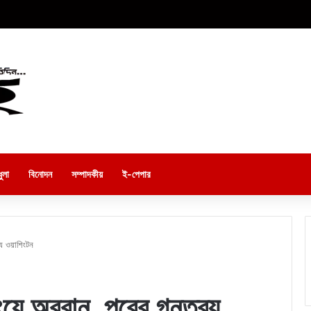
ুলা
বিনোদন
সম্পাদকীয়
ই-পেপার
্য ওয়াশিংটন
ংয়ে অরবান, পরের গন্তব্য