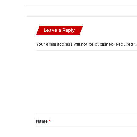
Leave a Reply
Your email address will not be published.
Required f
C
o
m
m
e
n
t
*
Name
*