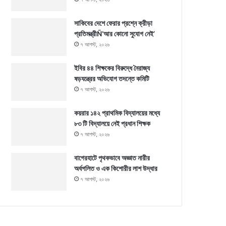
সাকিবের দেশে ফেরার প্রশ্নে ক্রীড়া
প্রতিমন্ত্রীÑ‘আর কোনো সুযোগ নেই’
৭ আগস্ট, ২০২৬
ইবির ৪৪ শিক্ষকের বিরুদ্ধে নৈরাজ্য
ষড়যন্ত্রের অভিযোগ তদন্তে কমিটি
৭ আগস্ট, ২০২৬
কয়রার ১৪২ প্রাথমিক বিদ্যালয়ের মধ্যে
৮৩ টি বিদ্যালয়ে নেই প্রধান শিক্ষক
৭ আগস্ট, ২০২৬
বাগেরহাটে পৃথকভাবে অজ্ঞাত নারীর
অর্ধগলিত ও এক কিশোরীর লাশ উদ্ধার
৭ আগস্ট, ২০২৬