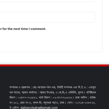
r for the next time I comment.
সম্পাদক ও প্রকাশক : মোঃ আশরাফ-উল-হক, নির্বাহী সম্পাদক এবং সি.ই.ও : এনামুল
হক সাহেদ, প্রধান কার্যালয় : প্রবাহ টাওয়ার, ৩ কে,ডি,এ এভিনিউ, খুলনা। বাণিজ্যিক
বিভাগ : ০২৪৭৭-৭২২৫৫২. বার্তা বিভাগ : ০২-৪৭৭৭২০৫৩২। ঢাকা অফিস : হাউজ
নং-২০১, রোড নং-৫, ব্লক-ডি, বসুন্ধরা আ/এ, ঢাকা। ফোন : ০১৭১৪-০৩৮৮২৩,
ই-মেইল: dailyprobaha@gmail.com