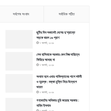
সর্বশেষ সংবাদ
সর্বাধিক পঠিত
ছুটির দিন সকালেই দেশের দু’প্রান্তে
সড়কে ঝরল ১৬ প্রাণ
৭ আগস্ট, ২০২৬
শেখ হাসিনাকে সরকার কেন নিজ দায়িত্বে
ফিরিয়ে আনছে না
৭ আগস্ট, ২০২৬
সংঘাত হলে এবার পাকিস্তানের পাশে সউদী
ও তুরস্ক : মক্কা চুক্তি নিয়ে উদ্বেগে
ভারত
৭ আগস্ট, ২০২৬
গণভোটের অধিকার চুরি করেছে সরকার :
নাহিদ ইসলাম
৭ আগস্ট, ২০২৬