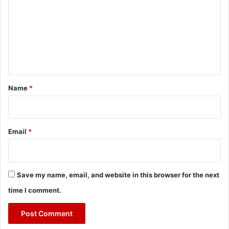
m
m
e
n
t
*
Name
*
Email
*
Save my name, email, and website in this browser for the next
time I comment.