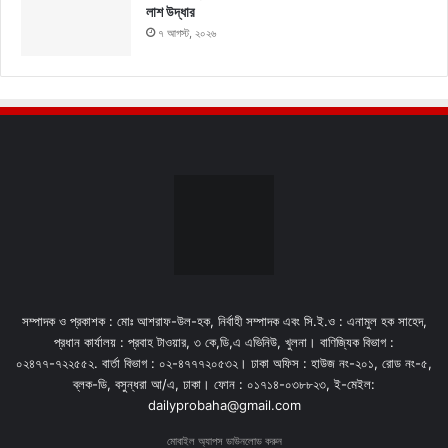
লাশ উদ্ধার
৭ আগস্ট, ২০২৬
সম্পাদক ও প্রকাশক : মোঃ আশরাফ-উল-হক, নির্বাহী সম্পাদক এবং সি.ই.ও : এনামুল হক সাহেদ,
প্রধান কার্যালয় : প্রবাহ টাওয়ার, ৩ কে,ডি,এ এভিনিউ, খুলনা। বাণিজ্যিক বিভাগ :
০২৪৭৭-৭২২৫৫২. বার্তা বিভাগ : ০২-৪৭৭৭২০৫৩২। ঢাকা অফিস : হাউজ নং-২০১, রোড নং-৫,
ব্লক-ডি, বসুন্ধরা আ/এ, ঢাকা। ফোন : ০১৭১৪-০৩৮৮২৩, ই-মেইল:
dailyprobaha@gmail.com
মোবাইল অ্যাপস ডাউনলোড করুন