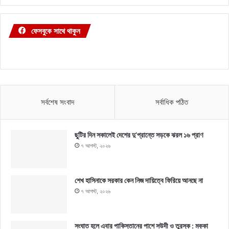
ফেসবুকে সাথে থাকুন
সর্বশেষ সংবাদ
সর্বাধিক পঠিত
ছুটির দিন সকালেই দেশের দু’প্রান্তে সড়কে ঝরল ১৬ প্রাণ
৭ আগস্ট, ২০২৬
শেখ হাসিনাকে সরকার কেন নিজ দায়িত্বে ফিরিয়ে আনছে না
৭ আগস্ট, ২০২৬
সংঘাত হলে এবার পাকিস্তানের পাশে সউদী ও তুরস্ক : মক্কা