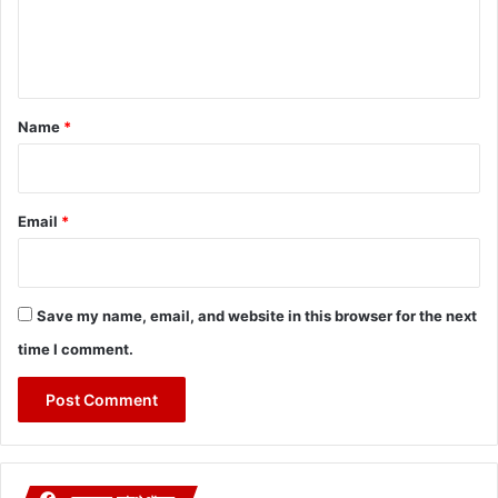
e
n
t
*
Name
*
Email
*
Save my name, email, and website in this browser for the next
time I comment.