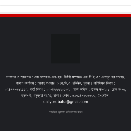
সম্পাদক ও প্রকাশক : মোঃ আশরাফ-উল-হক, নির্বাহী সম্পাদক এবং সি.ই.ও : এনামুল হক সাহেদ,
প্রধান কার্যালয় : প্রবাহ টাওয়ার, ৩ কে,ডি,এ এভিনিউ, খুলনা। বাণিজ্যিক বিভাগ :
০২৪৭৭-৭২২৫৫২. বার্তা বিভাগ : ০২-৪৭৭৭২০৫৩২। ঢাকা অফিস : হাউজ নং-২০১, রোড নং-৫,
ব্লক-ডি, বসুন্ধরা আ/এ, ঢাকা। ফোন : ০১৭১৪-০৩৮৮২৩, ই-মেইল:
dailyprobaha@gmail.com
মোবাইল অ্যাপস ডাউনলোড করুন