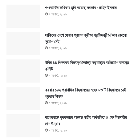
গণভোটের অধিকার চুরি করেছে সরকার : নাহিদ ইসলাম
৭ আগস্ট, ২০২৬
সাকিবের দেশে ফেরার প্রশ্নে ক্রীড়া প্রতিমন্ত্রীÑ‘আর কোনো
সুযোগ নেই’
৭ আগস্ট, ২০২৬
ইবির ৪৪ শিক্ষকের বিরুদ্ধে নৈরাজ্য ষড়যন্ত্রের অভিযোগ তদন্তে
কমিটি
৭ আগস্ট, ২০২৬
কয়রার ১৪২ প্রাথমিক বিদ্যালয়ের মধ্যে ৮৩ টি বিদ্যালয়ে নেই
প্রধান শিক্ষক
৭ আগস্ট, ২০২৬
বাগেরহাটে পৃথকভাবে অজ্ঞাত নারীর অর্ধগলিত ও এক কিশোরীর
লাশ উদ্ধার
৭ আগস্ট, ২০২৬