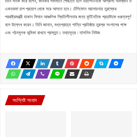
তিনি সতর্ক করে বলেন, কার্যকর সমাধানে পৌঁছাতে হলে ওয়াশিংটনকে আগ্রাসী অবস্থান ও
একতরফা চাপ প্রয়োগ থেকে সরে আসতে হবে। টেলিফোন আলোচনায় তুরস্কের
পররাষ্ট্রমন্ত্রী হাকান ফিদান আঞ্চলিক স্থিতিশীলতার জন্য কূটনৈতিক প্রচেষ্টাকে গুরুত্বপূর্ণ
বলে উল্লেখ করেন। তিনি জানান, মধ্যপ্রাচ্যে শান্তি প্রতিষ্ঠায় তুরস্ক সংলাপের পক্ষে
এবং গঠনমূলক ভূমিকা রাখতে প্রস্তুত। তথ্যসূত্র : তাসনিম নিউজ
সংশ্লিষ্ট সংবাদ