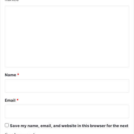
C
o
m
m
e
n
t
*
Name
*
Email
*
Save my name, email, and website in this browser for the next