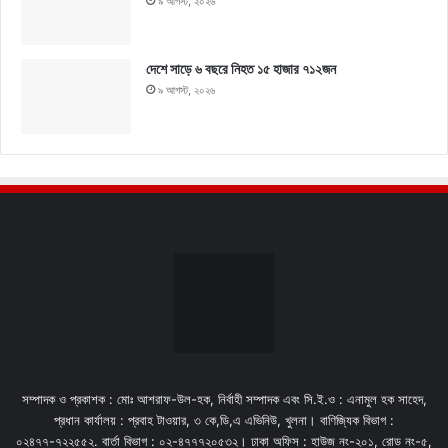
৯ আগস্ট, ২০২৬
দেশে সাড়ে ৬ বছরে নিহত ১৫ হাজার ৭১২জন
৯ আগস্ট, ২০২৬
সম্পাদক ও প্রকাশক : মোঃ আশরাফ-উল-হক, নির্বাহী সম্পাদক এবং সি.ই.ও : এনামুল হক সাহেদ,
প্রধান কার্যালয় : প্রবাহ টাওয়ার, ৩ কে,ডি,এ এভিনিউ, খুলনা। বাণিজ্যিক বিভাগ :
০২৪৭৭-৭২২৫৫২. বার্তা বিভাগ : ০২-৪৭৭৭২০৫৩২। ঢাকা অফিস : হাউজ নং-২০১, রোড নং-৫,