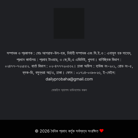
সম্পাদক ও প্রকাশক : মোঃ আশরাফ-উল-হক, নির্বাহী সম্পাদক এবং সি.ই.ও : এনামুল হক সাহেদ,
প্রধান কার্যালয় : প্রবাহ টাওয়ার, ৩ কে,ডি,এ এভিনিউ, খুলনা। বাণিজ্যিক বিভাগ :
০২৪৭৭-৭২২৫৫২. বার্তা বিভাগ : ০২-৪৭৭৭২০৫৩২। ঢাকা অফিস : হাউজ নং-২০১, রোড নং-৫,
ব্লক-ডি, বসুন্ধরা আ/এ, ঢাকা। ফোন : ০১৭১৪-০৩৮৮২৩, ই-মেইল:
dailyprobaha@gmail.com
মোবাইল অ্যাপস ডাউনলোড করুন
© 2026 দৈনিক প্রবাহ কর্তৃক সর্বস্বত্ব সংরক্ষিত