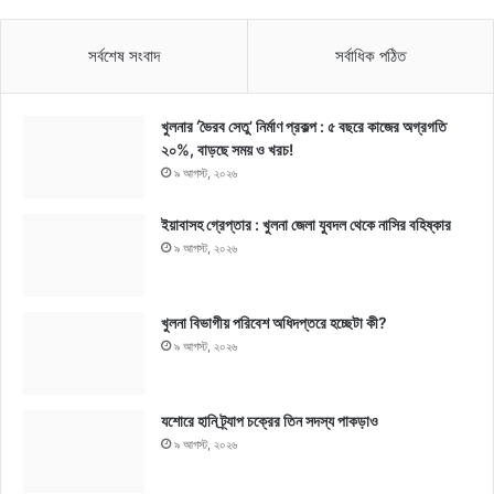
সর্বশেষ সংবাদ
সর্বাধিক পঠিত
খুলনার ‘ভৈরব সেতু’ নির্মাণ প্রকল্প : ৫ বছরে কাজের অগ্রগতি
২০%, বাড়ছে সময় ও খরচ!
৯ আগস্ট, ২০২৬
ইয়াবাসহ গ্রেপ্তার : খুলনা জেলা যুবদল থেকে নাসির বহিষ্কার
৯ আগস্ট, ২০২৬
খুলনা বিভাগীয় পরিবেশ অধিদপ্তরে হচ্ছেটা কী?
৯ আগস্ট, ২০২৬
যশোরে হানি ট্র্যাপ চক্রের তিন সদস্য পাকড়াও
৯ আগস্ট, ২০২৬