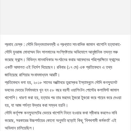
প্রবাহ ডেস্ক : সৌদি ভিন্নমতাবলম্বী ও প্রখ্যাত সাংবাদিক জামাল খাশোগি হত্যাকা-ে
সৌদি যুবরাজ মোহাম্মদ বিন সালমানের সংশ্লিষ্টতার অভিযোগে আনুষ্ঠানিক তদন্ত শুরু
করেছে ফ্রান্স। বিভিন্ন মানবাধিকার সংগঠনের করার আবেদনের পরিপ্রেক্ষিতে ফ্রান্সের
একটি আদালত এই নির্দেশ দিয়েছেন। রবিবার (১৭ মে) এক প্রতিবেদনে এ তথ্য
জানিয়েছে রাশিয়ার সংবাদমাধ্যম আরটি।
প্রতিবেদনে বলা হয়, ২০১৮ সালের অক্টোবরে তুরস্কের ইস্তাম্বুলে সৌদি কনস্যুলেট
ভবনের ভেতরে নির্মমভাবে খুন হন ৫৮ বছর বয়সী ওয়াশিংটন পোস্টের কলামিস্ট জামাল
খাশোগি। ধারণা করা হয়, হত্যার পর তার মরদেহ টুকরো টুকরো করে গায়েব করে দেওয়া
হয়, যা আজ পর্যন্ত উদ্ধার করা সম্ভব হয়নি।
সৌদি কর্তৃপক্ষ কনস্যুলেটের ভেতরে খাশোগি নিহত হওয়ার কথা স্বীকার করলেও দাবি
করেছে, সরকারের উচ্চপর্যায়ের কোনো অনুমতি ছাড়াই কিছু ‘বিপথগামী কর্মকর্তা’ এই
অভিযান চালিয়েছিল।