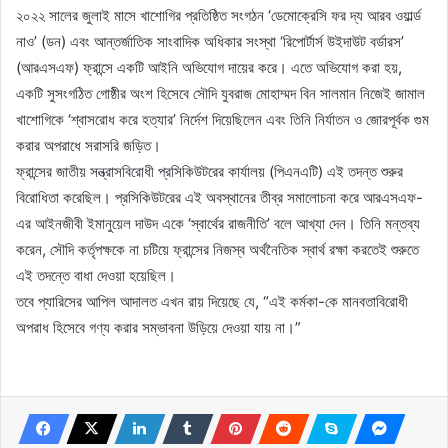
২০২২ সালের জুলাই মাসে খাশোগির প্রতিষ্ঠিত সংগঠন ‘ডেমোক্রেসি ফর দ্য আরব ওয়ার্ল্ড
নাও’ (ডন) এবং আন্তর্জাতিক সাংবাদিক অধিকার সংস্থা ‘রিপোর্টার্স উইদাউট বর্ডারস’
(আরএসএফ) ফ্রান্সে একটি আইনি অভিযোগ দায়ের করে। এতে অভিযোগ করা হয়,
একটি সুসংগঠিত গোষ্ঠীর অংশ হিসেবে সৌদি যুবরাজ মোহাম্মদ বিন সালমান নিজেই জামাল
খাশোগিকে ‘শ্বাসরোধ করে হত্যার’ নির্দেশ দিয়েছিলেন এবং তিনি নির্যাতন ও জোরপূর্বক গুম
করার অপরাধে সরাসরি জড়িত।
ফ্রান্সের জাতীয় সন্ত্রাসবিরোধী প্রসিকিউটরের কার্যালয় (পিএনএটি) এই তদন্ত শুরুর
বিরোধিতা করেছিল। প্রসিকিউটরের এই অবস্থানের তীব্র সমালোচনা করে আরএসএফ-
এর আইনজীবী ইমানুয়েল দাউদ একে ‘স্বার্থের রাজনীতি’ বলে আখ্যা দেন। তিনি মন্তব্য
করেন, সৌদি কর্তৃপক্ষকে না চটিয়ে ফ্রান্সের নিজস্ব অর্থনৈতিক স্বার্থ রক্ষা করতেই শুরুতে
এই তদন্তে বাধা দেওয়া হয়েছিল।
তবে প্যারিসের আপিল আদালত এখন রায় দিয়েছে যে, “এই কর্মকা-কে মানবতাবিরোধী
অপরাধ হিসেবে গণ্য করার সম্ভাবনা উড়িয়ে দেওয়া যায় না।”