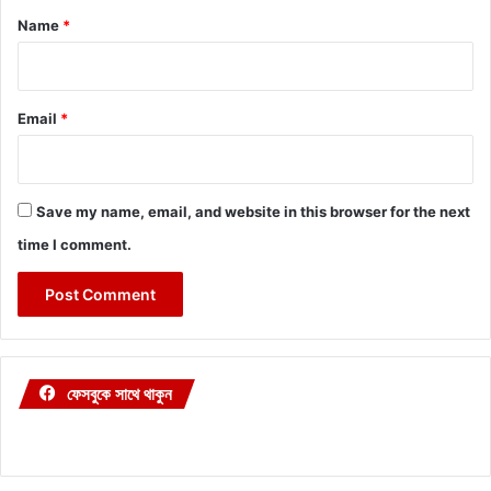
*
Name
*
Email
*
Save my name, email, and website in this browser for the next
time I comment.
ফেসবুকে সাথে থাকুন