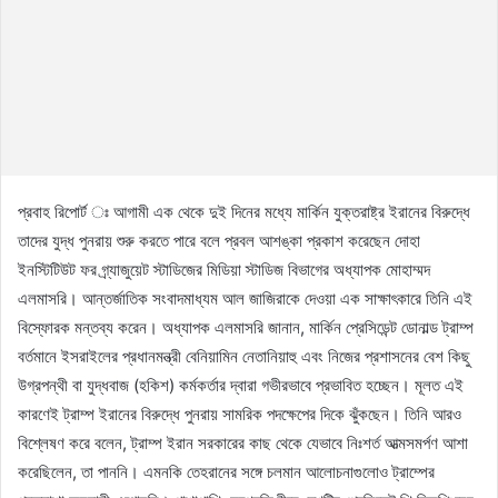
প্রবাহ রিপোর্ট ঃ আগামী এক থেকে দুই দিনের মধ্যে মার্কিন যুক্তরাষ্ট্র ইরানের বিরুদ্ধে
তাদের যুদ্ধ পুনরায় শুরু করতে পারে বলে প্রবল আশঙ্কা প্রকাশ করেছেন দোহা
ইনস্টিটিউট ফর গ্র্যাজুয়েট স্টাডিজের মিডিয়া স্টাডিজ বিভাগের অধ্যাপক মোহাম্মদ
এলমাসরি। আন্তর্জাতিক সংবাদমাধ্যম আল জাজিরাকে দেওয়া এক সাক্ষাৎকারে তিনি এই
বিস্ফোরক মন্তব্য করেন। অধ্যাপক এলমাসরি জানান, মার্কিন প্রেসিডেন্ট ডোনাল্ড ট্রাম্প
বর্তমানে ইসরাইলের প্রধানমন্ত্রী বেনিয়ামিন নেতানিয়াহু এবং নিজের প্রশাসনের বেশ কিছু
উগ্রপন্থী বা যুদ্ধবাজ (হকিশ) কর্মকর্তার দ্বারা গভীরভাবে প্রভাবিত হচ্ছেন। মূলত এই
কারণেই ট্রাম্প ইরানের বিরুদ্ধে পুনরায় সামরিক পদক্ষেপের দিকে ঝুঁকছেন। তিনি আরও
বিশ্লেষণ করে বলেন, ট্রাম্প ইরান সরকারের কাছ থেকে যেভাবে নিঃশর্ত আত্মসমর্পণ আশা
করেছিলেন, তা পাননি। এমনকি তেহরানের সঙ্গে চলমান আলোচনাগুলোও ট্রাম্পের