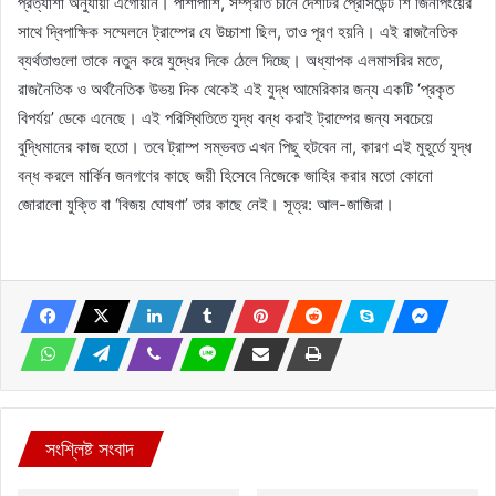
প্রত্যাশা অনুযায়ী এগোয়নি। পাশাপাশি, সম্প্রতি চীনে দেশটির প্রেসিডেন্ট শি জিনপিংয়ের
সাথে দ্বিপাক্ষিক সম্মেলনে ট্রাম্পের যে উচ্চাশা ছিল, তাও পূরণ হয়নি। এই রাজনৈতিক
ব্যর্থতাগুলো তাকে নতুন করে যুদ্ধের দিকে ঠেলে দিচ্ছে। অধ্যাপক এলমাসরির মতে,
রাজনৈতিক ও অর্থনৈতিক উভয় দিক থেকেই এই যুদ্ধ আমেরিকার জন্য একটি ‘প্রকৃত
বিপর্যয়’ ডেকে এনেছে। এই পরিস্থিতিতে যুদ্ধ বন্ধ করাই ট্রাম্পের জন্য সবচেয়ে
বুদ্ধিমানের কাজ হতো। তবে ট্রাম্প সম্ভবত এখন পিছু হটবেন না, কারণ এই মুহূর্তে যুদ্ধ
বন্ধ করলে মার্কিন জনগণের কাছে জয়ী হিসেবে নিজেকে জাহির করার মতো কোনো
জোরালো যুক্তি বা ‘বিজয় ঘোষণা’ তার কাছে নেই। সূত্র: আল-জাজিরা।
সংশ্লিষ্ট সংবাদ