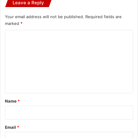
Leave a Reply
Your email address will not be published.
Required fields are
marked
*
C
o
m
m
e
n
t
*
Name
*
Email
*