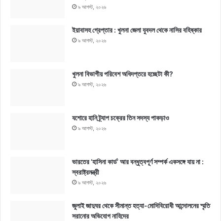
৯ আগস্ট, ২০২৬
ইয়াবাসহ গ্রেপ্তার : খুলনা জেলা যুবদল থেকে নাসির বহিষ্কার
৯ আগস্ট, ২০২৬
খুলনা বিভাগীয় পরিবেশ অধিদপ্তরে হচ্ছেটা কী?
৯ আগস্ট, ২০২৬
যশোরে হানি ট্র্যাপ চক্রের তিন সদস্য পাকড়াও
৯ আগস্ট, ২০২৬
ভারতের ‘হাসিনা কার্ড’ আর বন্ধুত্বপূর্ণ সম্পর্ক একসঙ্গে যায় না :
স্বরাষ্ট্রমন্ত্রী
৯ আগস্ট, ২০২৬
জুলাই জাদুঘর থেকে সীমান্ত হত্যা-মোদিবিরোধী আন্দোলনের স্মৃতি
সরানোর অভিযোগ নাহিদের