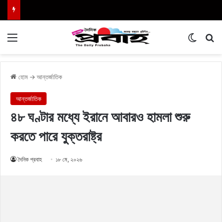
Menu
Switch
এখা
হোম
→
আন্তর্জাতিক
আন্তর্জাতিক
৪৮ ঘণ্টার মধ্যে ইরানে আবারও হামলা শুরু
করতে পারে যুক্তরাষ্ট্র
দৈনিক প্রবাহ
১৮ মে, ২০২৬