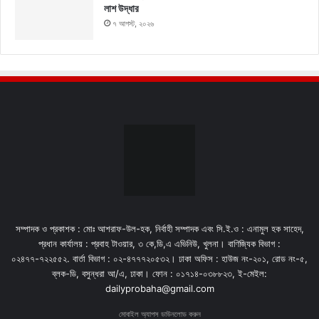
লাশ উদ্ধার
৭ আগস্ট, ২০২৬
সম্পাদক ও প্রকাশক : মোঃ আশরাফ-উল-হক, নির্বাহী সম্পাদক এবং সি.ই.ও : এনামুল হক সাহেদ,
প্রধান কার্যালয় : প্রবাহ টাওয়ার, ৩ কে,ডি,এ এভিনিউ, খুলনা। বাণিজ্যিক বিভাগ :
০২৪৭৭-৭২২৫৫২. বার্তা বিভাগ : ০২-৪৭৭৭২০৫৩২। ঢাকা অফিস : হাউজ নং-২০১, রোড নং-৫,
ব্লক-ডি, বসুন্ধরা আ/এ, ঢাকা। ফোন : ০১৭১৪-০৩৮৮২৩, ই-মেইল:
dailyprobaha@gmail.com
মোবাইল অ্যাপস ডাউনলোড করুন