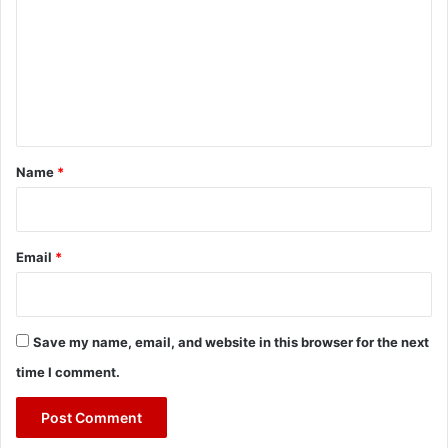
m
m
e
n
t
*
Name
*
Email
*
Save my name, email, and website in this browser for the next
time I comment.