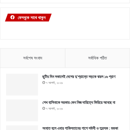
ফেসবুকে সাথে থাকুন
সর্বশেষ সংবাদ
সর্বাধিক পঠিত
ছুটির দিন সকালেই দেশের দু’প্রান্তে সড়কে ঝরল ১৬ প্রাণ
৭ আগস্ট, ২০২৬
শেখ হাসিনাকে সরকার কেন নিজ দায়িত্বে ফিরিয়ে আনছে না
৭ আগস্ট, ২০২৬
সংঘাত হলে এবার পাকিস্তানের পাশে সউদী ও তুরস্ক : মক্কা