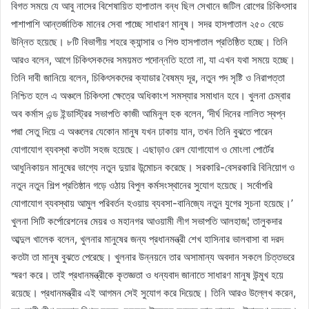
বিগত সময়ে যে আবু নাসের বিশেষায়িত হাপাতাল বন্ধ ছিল সেখানে জটিল রোগের চিকিৎসার
পাশাপাশি আন্তর্জাতিক মানের সেবা পাচ্ছে সাধারণ মানুষ। সদর হাসপাতাল ২৫০ বেডে
উন্নিত হয়েছে। ৮টি বিভাগীয় শহরে ক্যান্সার ও শিশু হাসপাতাল প্রতিষ্ঠিত হচ্ছে। তিনি
আরও বলেন, আগে চিকিৎসকদের সময়মত পদোন্নতি হতো না, যা এখন যথা সময়ে হচ্ছে।
তিনি দাবী জানিয়ে বলেন, চিকিৎসকদের ক্যাডার বৈষম্য দূর, নতুন পদ সৃষ্টি ও নিরাপত্তা
নিশ্চিত হলে এ অঞ্চলে চিকিৎসা ক্ষেত্রে অধিকাংশ সমস্যার সমাধান হবে। খুলনা চেম্বার
অব কর্মাস এন্ড ইন্ডাস্ট্রির সভাপতি কাজী আমিনুল হক বলেন, ‘দীর্ঘ দিনের লালিত স্বপ্ন
পদ্মা সেতু দিয়ে এ অঞ্চলের যেকোন মানুষ যখন ঢাকায় যান, তখন তিনি বুঝতে পারেন
যোগাযোগ ব্যবস্থা কতটা সহজ হয়েছে। এছাড়াও রেল যোগাযোগ ও মোংলা পোর্টের
আধুনিকায়ন মানুষের ভাগ্যে নতুন দুয়ার উন্মোচন করেছে। সরকারি-বেসরকারি বিনিয়োগ ও
নতুন নতুন শিল্প প্রতিষ্ঠান গড়ে ওঠায় বিপুল কর্মসংস্থানের সুযোগ হয়েছে। সর্বোপরি
যোগাযোগ ব্যবস্থায় আমুল পরিবর্তন হওয়ায় ব্যবসা-বানিজ্যে নতুন যুগের সূচনা হয়েছে।’
খুলনা সিটি কর্পোরেশনের মেয়র ও মহানগর আওয়ামী লীগ সভাপতি আলহাজ¦ তালুকদার
আব্দুল খালেক বলেন, খুলনার মানুষের জন্য প্রধানমন্ত্রী শেখ হাসিনার ভালবাসা বা দরদ
কতটা তা মানুষ বুঝতে পেরেছে। খুলনার উন্নয়নে তার অসামান্য অবদান সকলে চিত্তভরে
স্মরণ করে। তাই প্রধানমন্ত্রীকে কৃতজ্ঞতা ও ধন্যবাদ জানাতে সাধারণ মানুষ উন্মুখ হয়ে
রয়েছে। প্রধানমন্ত্রীর এই আগমন সেই সুযোগ করে দিয়েছে। তিনি আরও উল্লেখ করেন,