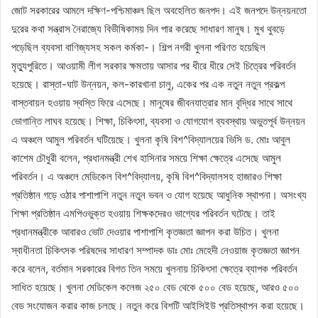
জোট সরকারের আমলে দক্ষিণ-পশ্চিমাঞ্চল ছিল অবহেলিত জনপদ। এই জনপদে উন্নয়নতো
দুরের কথা সন্ত্রাস নৈরাজ্যে বিভীষিকাময় দিন পার করেছে সাধারণ মানুষ। মুখ থুবড়ে
পড়েছিল ব্যবসা বাণিজ্যসহ সকল কর্মকা-। শিল্প নগরী খুলনা পরিণত হয়েছিল
মৃত্যুপুরিতে। আওয়ামী লীগ সরকার ক্ষমতায় আসার পর ধীরে ধীরে সেই চিত্রের পরিবর্তন
হয়েছে। রাস্তা-ঘাট উন্নয়ন, কল-কারখানা চালু, একের পর এক নতুন নতুন প্রকল্প
বাস্তবায়ন হওয়ায় স্বস্তি ফিরে এসেছে। মানুষের জীবনযাত্রার মান বৃদ্ধির সাথে সাথে
ভোগান্তি লাঘব হয়েছে। শিক্ষা, চিকিৎসা, ব্যবসা ও যোগযোগ ব্যবস্থায় অভুতপূর্ব উন্নয়ন
এ অঞ্চলে আমুল পরিবর্তন ঘটিয়েছে। খুলনা কৃষি বিশ^বিদ্যালয়ের ভিসি ড. মোঃ আবুল
কাশেম চৌধুরী বলেন, প্রধানমন্ত্রী শেখ হাসিনার সময়ে শিক্ষা ক্ষেত্রে এসেছে আমুল
পরিবর্তন। এ অঞ্চলে মেডিকেল বিশ^বিদ্যালয়, কৃষি বিশ^বিদ্যালসহ হাজারও শিক্ষা
প্রতিষ্ঠান গড়ে ওঠার পাশাপাশি নতুন নতুন ভবন ও যোগ হয়েছে আধুনিক স্থাপনা। অসংখ্য
শিক্ষা প্রতিষ্ঠান এমপিওভুক্ত হওয়ায় শিক্ষকদেরও ভাগ্যের পরিবর্তন ঘটেছে। তাই
প্রধানমন্ত্রীকে আবারও ভোট দেওয়ার পাশাপাশি কৃতজ্ঞতা জ্ঞাপন করা উচিত। খুলনা
স্বাধীনতা চিকিৎসক পরিষদের সাধারণ সম্পাদক ডাঃ মোঃ মেহেদী নেওয়াজ কৃতজ্ঞতা জ্ঞাপন
করে বলেন, বর্তমান সরকারের বিগত তিন সময়ে খুলনায় চিকিৎসা ক্ষেত্রে ব্যাপক পরিবর্তন
সাধিত হয়েছে। খুলনা মেডিকেল কলেজ ২৫০ বেড থেকে ৫০০ বেড হয়েছে, আরও ৫০০
বেড সংযোজন করার কাজ চলছে। নতুন করে বিশটি আইসিইউ প্রতিস্থাপন করা হয়েছে।