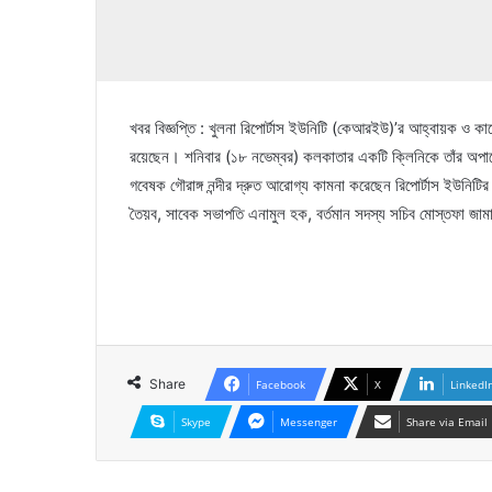
খবর বিজ্ঞপ্তি : খুলনা রিপোর্টাস ইউনিটি (কেআরইউ)’র আহ্বায়ক ও কালে
রয়েছেন। শনিবার (১৮ নভেম্বর) কলকাতার একটি ক্লিনিকে তাঁর অপার
গবেষক গৌরাঙ্গ নন্দীর দ্রুত আরোগ্য কামনা করেছেন রিপোর্টাস ইউনিটির
তৈয়ব, সাবেক সভাপতি এনামুল হক, বর্তমান সদস্য সচিব মোস্তফা জামাল পপ
Share
Facebook
X
LinkedI
Skype
Messenger
Share via Email