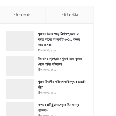
সর্বশেষ সংবাদ
সর্বাধিক পঠিত
খুলনার ‘ভৈরব সেতু’ নির্মাণ প্রকল্প : ৫
বছরে কাজের অগ্রগতি ২০%, বাড়ছে
সময় ও খরচ!
৯ আগস্ট, ২০২৬
ইয়াবাসহ গ্রেপ্তার : খুলনা জেলা যুবদল
থেকে নাসির বহিষ্কার
৯ আগস্ট, ২০২৬
খুলনা বিভাগীয় পরিবেশ অধিদপ্তরে হচ্ছেটা
কী?
৯ আগস্ট, ২০২৬
যশোরে হানি ট্র্যাপ চক্রের তিন সদস্য
পাকড়াও
৯ আগস্ট, ২০২৬