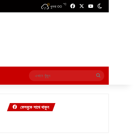
℃
৩৩
Facebook
X
YouTube
Switch skin
খুলনা
এখানে
খুঁজুন
ফেসবুকে সাথে থাকুন