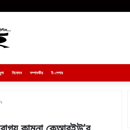
ুলা
বিনোদন
সম্পাদকীয়
ই-পেপার
’র
 আরোগ্য কামনা কেআরইউ’র