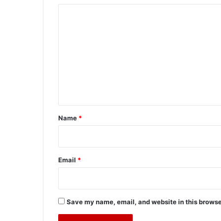
C
o
m
m
e
n
t
*
Name
*
Email
*
Save my name, email, and website in this browse