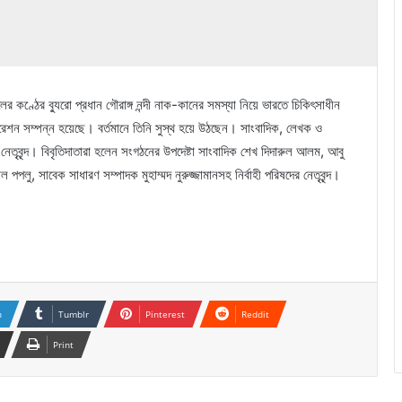
র কণ্ঠের ব্যুরো প্রধান গৌরাঙ্গ নন্দী নাক-কানের সমস্যা নিয়ে ভারতে চিকিৎসাধীন
েশন সম্পন্ন হয়েছে। বর্তমানে তিনি সুস্থ হয়ে উঠছেন। সাংবাদিক, লেখক ও
 নেতৃবৃন্দ। বিবৃতিদাতারা হলেন সংগঠনের উপদেষ্টা সাংবাদিক শেখ দিদারুল আলম, আবু
লু, সাবেক সাধারণ সম্পাদক মুহাম্মদ নুরুজ্জামানসহ নির্বাহী পরিষদের নেতৃবৃন্দ।
n
Tumblr
Pinterest
Reddit
Print