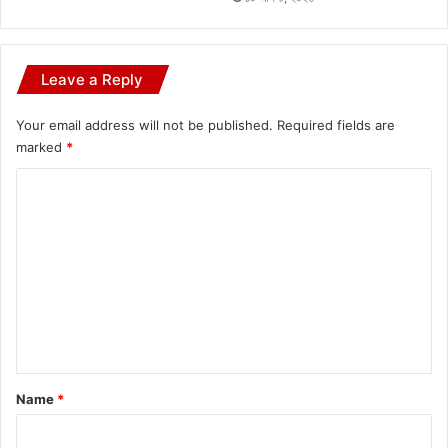
Leave a Reply
Your email address will not be published.
Required fields are
marked
*
C
o
m
m
e
n
t
*
Name
*