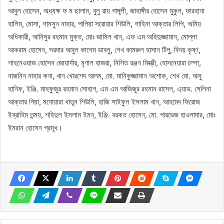
আবুল হোসেন, অধ্যক্ষ ফ ম ছালাম, বুলু রায় গাঙ্গুলী, জাহাঙ্গীর হোসেন মুকুল, ফারহানা
হালিম, মোসা, শামসুন নাহার, পাপিয়া সরোয়ার শিউলি, শাহিনা আক্তার লিপি, অমিয়
অধিকারী, আনিসুর রহমান মুক্ত, মোঃ জামিল খান, এফ এম অহিদুজ্জামান, মোল্লা
আকরাম হোসেন, সরদার আবুল কাশেম ডাবলু, শেখ কামরুল হাসান টিপু, বিনয় কৃষ্ণ,
শাহনেওয়াজ হোসেন জোয়ার্দার, মৃণাল হাজরা, নিশিত রঞ্জন মিস্ত্রী, হোসনেয়ারা চম্পা,
নাজনিন নাহার কনা, খান খোরশেদ আলম, মো. মানিকুজ্জামান অশোক, শেখ মো. আবু
হানিফ, ইঞ্জি. মাহফুজুর রহমান সোহাগ, এম এম আজিজুর রহমান রাসেল, এ্যাড. সেলিনা
আক্তার পিয়া, মনোয়ারা খাতুন শিউলি, হাজি সাইফুল ইসলাম খান, আহমেদ ফিরোজ
ইব্রাহিম তন্ময়, শহিদুল ইসলাম ইমন, ইঞ্জি. বরকত হোসেন, মো. পারভেজ হাওলাদার, মোঃ
ইমরান হোসেন প্রমূখ।