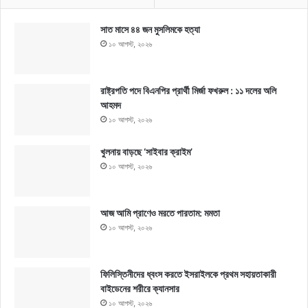
সাত মাসে ৪৪ জন মুসলিমকে হত্যা
১০ আগস্ট, ২০২৬
রাষ্ট্রপতি পদে বিএনপির প্রার্থী মির্জা ফখরুল : ১১ দলের অলি
আহমদ
১০ আগস্ট, ২০২৬
খুলনায় বাড়ছে ‘সাইবার ক্রাইম’
১০ আগস্ট, ২০২৬
আজ আমি প্রাণেও মরতে পারতাম: মমতা
১০ আগস্ট, ২০২৬
ফিলিস্তিনীদের ধ্বংস করতে ইসরাইলকে প্রথম সহায়তাকারী
বাইডেনের শরীরে ক্যানসার
১০ আগস্ট, ২০২৬