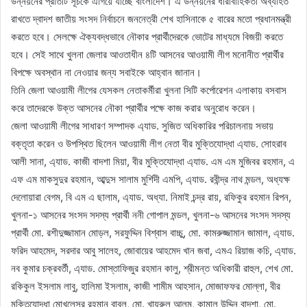
উন্নয়নের প্রতিটি সূচকে এগিয়ে যাচ্ছে বাংলাদেশ। এ উন্নয়নের ধারাবাহিকতা অব্যাহত
রাখতে দ্বাদশ জাতীয় সংসদ নির্বাচনে জননেত্রী শেখ হাসিনাকে ৫ বারের মতো প্রধানমন্ত্রী
করতে হবে। সেলক্ষে ঐক্যবদ্ধভাবে নৌকার প্রার্থীদেরকে ভোটের মাধ্যমে বিজয়ী করতে
হবে। সেই সাথে খুলনা জেলার আওতাধীন ৪টি আসনের আওয়ামী লীগ মনোনীত প্রার্থীর
বিপক্ষে অবস্থান না নেওয়ার জন্য সবাইকে আহ্বান জানান।
তিনি জেলা আওয়ামী লীগের যেসকল নেতাকর্মীরা খুলনা সিটি কর্পোরেশন এলাকায় বসবাস
করে তাদেরকে উক্ত আসনের নৌকা প্রার্থীর পক্ষে কাজ করার অনুরোধ করেন।
জেলা আওয়ামী লীগের সাধারণ সম্পাদক এ্যাড. সুজিত অধিকারির পরিচালনায় সভায়
বক্তৃতা করেন ও উপস্থিত ছিলেন আওয়ামী লীগ নেতা বীর মুক্তিযোদ্ধা এ্যাড. সোহরাব
আলী সানা, এ্যাড. কাজী বাদশা মিয়া, বীর মুক্তিযোদ্ধা এ্যাড. এম এম মুজিবর রহমান, এ
এফ এম মাকসুদুর রহমান, আব্দুস সালাম মুর্শিদী এমপি, এ্যাড. রবীন্দ্র নাথ মন্ডল, অধ্যক্ষ
দেলোয়ারা বেগম, বি এম এ ছালাম, এ্যাড. অধ্যা. নিমাই চন্দ্র রায়, রফিকুর রহমান রিপন,
খুলনা-১ আসনের সংসদ সদস্য প্রার্থী ননী গোপাল মন্ডল, খুলনা-৬ আসনের সংসদ সদস্য
প্রার্থী মো. রশীদুজ্জামান মোড়ল, সরফুদ্দিন বিশ্বাস বাচ্চু, মো. কামরুজ্জামান জামাল, এ্যাড.
ফরিদ আহমেদ, সরদার আবু সালেহ, জোবায়ের আহমেদ খান জবা, এমএ রিয়াজ কচি, এ্যাড.
নব কুমার চক্রবর্তী, এ্যাড. মোস্তাফিজুর রহমান কালু, শ্রীমন্ত অধিকারী রাহুল, শেখ মো.
রকিকুল ইসলাম লাবু, হালিমা ইসলাম, কাজী শামীম আহসান, মোজাফফর মোল্লা, বীর
মুক্তিযোদ্ধা মোখলেসুর রহমান বাবলু, মো. খায়রুল আলম, কামাল উদ্দিন বাদশা, মো.