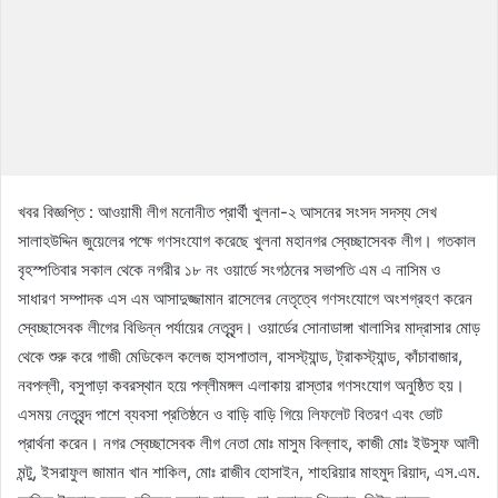
খবর বিজ্ঞপ্তি : আওয়ামী লীগ মনোনীত প্রার্থী খুলনা-২ আসনের সংসদ সদস্য সেখ
সালাহউদ্দিন জুয়েলের পক্ষে গণসংযোগ করেছে খুলনা মহানগর স্বেচ্ছাসেবক লীগ। গতকাল
বৃহস্পতিবার সকাল থেকে নগরীর ১৮ নং ওয়ার্ডে সংগঠনের সভাপতি এম এ নাসিম ও
সাধারণ সম্পাদক এস এম আসাদুজ্জামান রাসেলের নেতৃত্বে গণসংযোগে অংশগ্রহণ করেন
স্বেচ্ছাসেবক লীগের বিভিন্ন পর্যায়ের নেতৃবৃন্দ। ওয়ার্ডের সোনাডাঙ্গা খালাসির মাদ্রাসার মোড়
থেকে শুরু করে গাজী মেডিকেল কলেজ হাসপাতাল, বাসস্ট্যান্ড, ট্রাকস্ট্যান্ড, কাঁচাবাজার,
নবপল্লী, বসুপাড়া কবরস্থান হয়ে পল্লীমঙ্গল এলাকায় রাস্তার গণসংযোগ অনুষ্ঠিত হয়।
এসময় নেতৃবৃন্দ পাশে ব্যবসা প্রতিষ্ঠনে ও বাড়ি বাড়ি গিয়ে লিফলেট বিতরণ এবং ভোট
প্রার্থনা করেন। নগর স্বেচ্ছাসেবক লীগ নেতা মোঃ মাসুম বিল্লাহ, কাজী মোঃ ইউসুফ আলী
মন্টু, ইসরাফুল জামান খান শাকিল, মোঃ রাজীব হোসাইন, শাহরিয়ার মাহমুদ রিয়াদ, এস.এম.