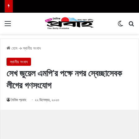
Menu
Switch
এখা
হোম
→
স্থানীয় সংবাদ
স্থানীয় সংবাদ
সেখ জুয়েল এমপি’র পক্ষে নগর স্বেচ্ছাসেবক
লীগের গণসংযোগ
দৈনিক প্রবাহ
২২ ডিসেম্বর, ২০২৩