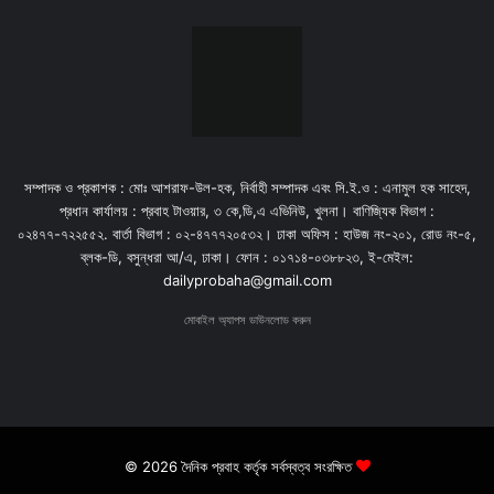
সম্পাদক ও প্রকাশক : মোঃ আশরাফ-উল-হক, নির্বাহী সম্পাদক এবং সি.ই.ও : এনামুল হক সাহেদ,
প্রধান কার্যালয় : প্রবাহ টাওয়ার, ৩ কে,ডি,এ এভিনিউ, খুলনা। বাণিজ্যিক বিভাগ :
০২৪৭৭-৭২২৫৫২. বার্তা বিভাগ : ০২-৪৭৭৭২০৫৩২। ঢাকা অফিস : হাউজ নং-২০১, রোড নং-৫,
ব্লক-ডি, বসুন্ধরা আ/এ, ঢাকা। ফোন : ০১৭১৪-০৩৮৮২৩, ই-মেইল:
dailyprobaha@gmail.com
মোবাইল অ্যাপস ডাউনলোড করুন
© 2026 দৈনিক প্রবাহ কর্তৃক সর্বস্বত্ব সংরক্ষিত