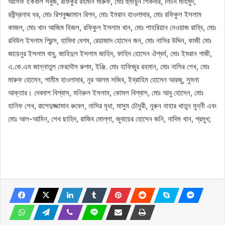
আসিফ ইকবাল সবুজ, রফিকুর রহমান মারুফ, মোঃ হুমায়ুন শিকদার, লিটন মাহমুদ,
রবীন্দ্রনাথ ধর, মোঃ রিপনুজ্জামান রিপন, মোঃ ইমরান হাওলাদার, মোঃ রফিকুল ইসলাম
কাজল, মোঃ খান আজিম হিজল, রফিকুল ইসলাম খান, মোঃ শাহরিয়ান নেওয়াজ রাব্বি, মোঃ
রবিউল ইসলাম প্রিন্স, হামিদা বেগম, রেয়াজাদ হোসেন জন, মোঃ নাসির উদ্দিন, কাজী মোঃ
জায়েনুর ইসলাম বাবু, জাহিদুল ইসলাম জাহিদ, ফাহিদ হোসেন ঐশ্বর্য, মোঃ ইমরান গাজী,
এ.কে.এম জান্নাতুল ফেরদৌস রুপম, ইঞ্জি. মোঃ হাফিজুর রহমান, মোঃ নাসির শেখ, মোঃ
মারুফ হোসেন, শামীম হাওলাদার, নূর আলম সজিব, ইব্রাহিম হোসেন আরজু, সুমনা
আক্তার। দেবদাশ বিশ্বাস, মনিরুল ইসলাম, কোমল বিশ্বাস, মোঃ আবু হোসেন, মোঃ
হানিফ শেখ, রাশেদুজ্জামান রুবেল, নাসির মৃধা, মাসুম চৌধুরী, নুরুন নাহার খাতুন মুন্নী এবং
মোঃ আল-আমিন, শেখ ছাহিদ, রাজিব মোল্লা, জুবায়ের হোসেন জনি, নাদিম খান, প্রমুখ;