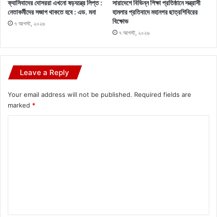
ফ্যাসিবাদের দোসররা এখনো ষড়যন্ত্রে লিপ্ত :
সারাদেশে বিভিন্ন শিক্ষা প্রতিষ্ঠানে সন্ত্রাসী
নেতাকর্মীদের সজাগ থাকতে হবে : এড. মনা
হামলার প্রতিবাদে মহানগর ছাত্রশিবিরের
বিক্ষোভ
৭ আগস্ট, ২০২৬
৭ আগস্ট, ২০২৬
Leave a Reply
Your email address will not be published.
Required fields are
marked
*
C
o
m
m
e
n
t