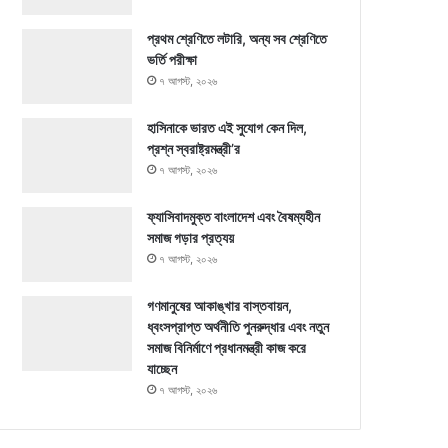
প্রথম শ্রেণিতে লটারি, অন্য সব শ্রেণিতে
ভর্তি পরীক্ষা
৭ আগস্ট, ২০২৬
হাসিনাকে ভারত এই সুযোগ কেন দিল,
প্রশ্ন স্বরাষ্ট্রমন্ত্রী’র
৭ আগস্ট, ২০২৬
ফ্যাসিবাদমুক্ত বাংলাদেশ এবং বৈষম্যহীন
সমাজ গড়ার প্রত্যয়
৭ আগস্ট, ২০২৬
গণমানুষের আকাঙ্খার বাস্তবায়ন,
ধ্বংসপ্রাপ্ত অর্থনীতি পুনরুদ্ধার এবং নতুন
সমাজ বিনির্মাণে প্রধানমন্ত্রী কাজ করে
যাচ্ছেন
৭ আগস্ট, ২০২৬