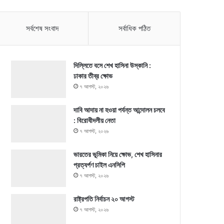
সর্বশেষ সংবাদ
সর্বাধিক পঠিত
দিল্লিতে বসে শেখ হাসিনা উস্কানি :
ঢাকার তীব্র ক্ষোভ
৭ আগস্ট, ২০২৬
দাবি আদায় না হওয়া পর্যন্ত আন্দোলন চলবে
: বিরোধীদলীয় নেতা
৭ আগস্ট, ২০২৬
ভারতের ভূমিকা নিয়ে ক্ষোভ, শেখ হাসিনার
প্রত্যর্পণ চাইল এনসিপি
৭ আগস্ট, ২০২৬
রাষ্ট্রপতি নির্বাচন ২০ আগস্ট
৭ আগস্ট, ২০২৬