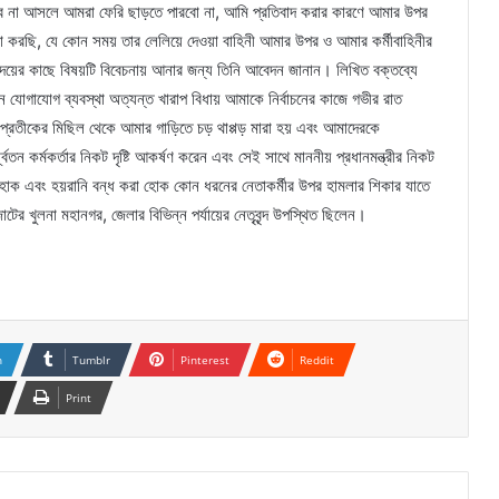
সাহেব না আসলে আমরা ফেরি ছাড়তে পারবো না, আমি প্রতিবাদ করার কারণে আমার উপর
 করছি, যে কোন সময় তার লেলিয়ে দেওয়া বাহিনী আমার উপর ও আমার কর্মীবাহিনীর
োদয়ের কাছে বিষয়টি বিবেচনায় আনার জন্য তিনি আবেদন জানান। লিখিত বক্তব্যে
ে যোগাযোগ ব্যবস্থা অত্যন্ত খারাপ বিধায় আমাকে নির্বাচনের কাজে গভীর রাত
প্রতীকের মিছিল থেকে আমার গাড়িতে চড় থাপ্পড় মারা হয় এবং আমাদেরকে
তন কর্মকর্তার নিকট দৃষ্টি আকর্ষণ করেন এবং সেই সাথে মাননীয় প্রধানমন্ত্রীর নিকট
া হোক এবং হয়রানি বন্ধ করা হোক কোন ধরনের নেতাকর্মীর উপর হামলার শিকার যাতে
ের খুলনা মহানগর, জেলার বিভিন্ন পর্যায়ের নেতৃবৃন্দ উপস্থিত ছিলেন।
n
Tumblr
Pinterest
Reddit
Print