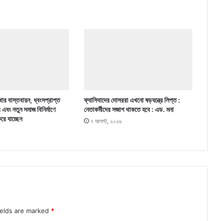
ার বাস্তবায়ন, ধ্বংসপ্রাপ্ত
ফ্যাসিবাদের দোসররা এখনো ষড়যন্ত্রে লিপ্ত :
র এবং নতুন সমাজ বিনির্মাণে
নেতাকর্মীদের সজাগ থাকতে হবে : এড. মনা
করে যাচ্ছেন
৭ আগস্ট, ২০২৬
ields are marked
*