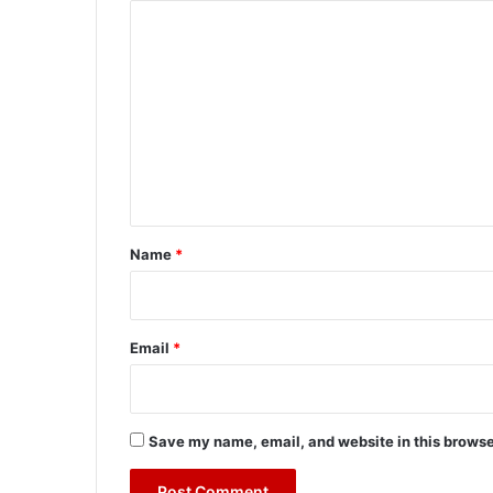
C
o
m
m
e
n
t
*
Name
*
Email
*
Save my name, email, and website in this browse