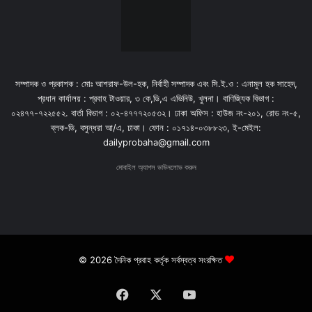
সম্পাদক ও প্রকাশক : মোঃ আশরাফ-উল-হক, নির্বাহী সম্পাদক এবং সি.ই.ও : এনামুল হক সাহেদ,
প্রধান কার্যালয় : প্রবাহ টাওয়ার, ৩ কে,ডি,এ এভিনিউ, খুলনা। বাণিজ্যিক বিভাগ :
০২৪৭৭-৭২২৫৫২. বার্তা বিভাগ : ০২-৪৭৭৭২০৫৩২। ঢাকা অফিস : হাউজ নং-২০১, রোড নং-৫,
ব্লক-ডি, বসুন্ধরা আ/এ, ঢাকা। ফোন : ০১৭১৪-০৩৮৮২৩, ই-মেইল:
dailyprobaha@gmail.com
মোবাইল অ্যাপস ডাউনলোড করুন
© 2026 দৈনিক প্রবাহ কর্তৃক সর্বস্বত্ব সংরক্ষিত
Facebook
X
YouTube