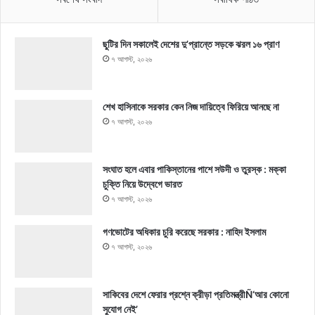
ছুটির দিন সকালেই দেশের দু’প্রান্তে সড়কে ঝরল ১৬ প্রাণ
৭ আগস্ট, ২০২৬
শেখ হাসিনাকে সরকার কেন নিজ দায়িত্বে ফিরিয়ে আনছে না
৭ আগস্ট, ২০২৬
সংঘাত হলে এবার পাকিস্তানের পাশে সউদী ও তুরস্ক : মক্কা
চুক্তি নিয়ে উদ্বেগে ভারত
৭ আগস্ট, ২০২৬
গণভোটের অধিকার চুরি করেছে সরকার : নাহিদ ইসলাম
৭ আগস্ট, ২০২৬
সাকিবের দেশে ফেরার প্রশ্নে ক্রীড়া প্রতিমন্ত্রীÑ‘আর কোনো
সুযোগ নেই’