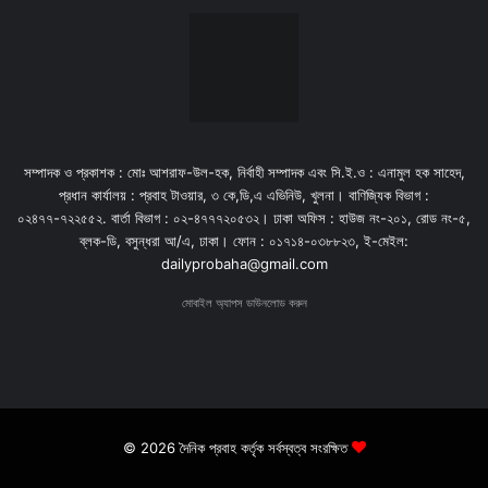
সম্পাদক ও প্রকাশক : মোঃ আশরাফ-উল-হক, নির্বাহী সম্পাদক এবং সি.ই.ও : এনামুল হক সাহেদ,
প্রধান কার্যালয় : প্রবাহ টাওয়ার, ৩ কে,ডি,এ এভিনিউ, খুলনা। বাণিজ্যিক বিভাগ :
০২৪৭৭-৭২২৫৫২. বার্তা বিভাগ : ০২-৪৭৭৭২০৫৩২। ঢাকা অফিস : হাউজ নং-২০১, রোড নং-৫,
ব্লক-ডি, বসুন্ধরা আ/এ, ঢাকা। ফোন : ০১৭১৪-০৩৮৮২৩, ই-মেইল:
dailyprobaha@gmail.com
মোবাইল অ্যাপস ডাউনলোড করুন
© 2026 দৈনিক প্রবাহ কর্তৃক সর্বস্বত্ব সংরক্ষিত