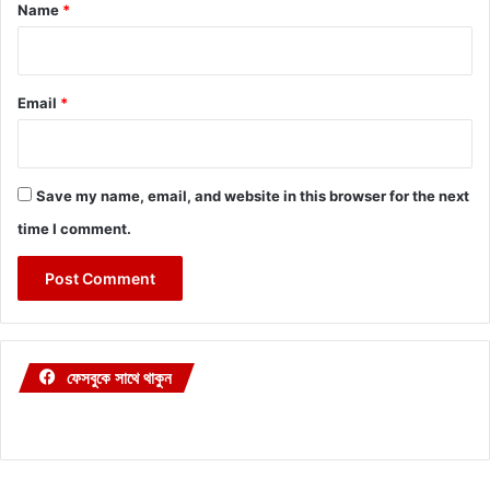
*
Name
*
Email
*
Save my name, email, and website in this browser for the next
time I comment.
ফেসবুকে সাথে থাকুন