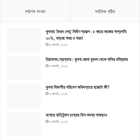
সর্বশেষ সংবাদ
সর্বাধিক পঠিত
খুলনার ‘ভৈরব সেতু’ নির্মাণ প্রকল্প : ৫ বছরে কাজের অগ্রগতি
২০%, বাড়ছে সময় ও খরচ!
৯ আগস্ট, ২০২৬
ইয়াবাসহ গ্রেপ্তার : খুলনা জেলা যুবদল থেকে নাসির বহিষ্কার
৯ আগস্ট, ২০২৬
খুলনা বিভাগীয় পরিবেশ অধিদপ্তরে হচ্ছেটা কী?
৯ আগস্ট, ২০২৬
যশোরে হানি ট্র্যাপ চক্রের তিন সদস্য পাকড়াও
৯ আগস্ট, ২০২৬