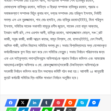
সাধারণ সম্পাদক মোঃ ইয়াসিন আলী, সাংগঠনিক সম্পদক শেখ হাফিজুর রহমান,
কোষাধ্যক্ষ হাফিজুর রহমান, সাহিত্য ও ক্রিড়া সম্পাদক হাফিজুর রহমান, প্রচার ও
সমাজকল্যাণ সম্পাদক মিঠুন কুমার দাশ, দপ্তর সম্পাদক মোঃ তরিকুল ইসলাম, নির্বাহী
সদস্য এস এম নুরুজ্জামান, শাহ মোঃ হুসাইন, মোঃ হাবিবুর রহমান(ইইই), মিনা শরিফুল
ইসলাম, সমিতির সাবেক সভাপতি মামুনুর রশীদ জুয়েল, সাবেক নেতা বাবুল আক্তার,
ইমরান আলী রনি, শেখ এরশাদ আলী, হাবিবুর রহমান, আসাদুজ্জামান মোড়ল, স¤্রাট
কাজী, সবুজ কাজী, কাজী আব্দুল কাদের, মামুন বিশ্বাস, মো. হাসান(ইইই), বেগ শিবলী,
আসিফ গাজী, ডালিম মিয়াসহ সমিতির সদস্য বৃন্দ। সভায় বিশ্ববিদ্যালয়ে সদ্য যোগদানকৃত
কর্মচারীদেরকে ফুল দিয়ে বরণ করে নেন সমিতির নেতৃবৃন্দ। সভায় নির্বাচন পরিচালনার জন্য
এফ এম সাইফুল্লাহ পলাশ(ফিন্যান্স অফিসার)কে প্রধান নির্বাচন কমিশন এবং আফরোজ
আহমেদ(একাউন্স অফিসার ও মো. রোকনুজ্জামান(সহকারী টেকনিক্যাল অফিসার)কে
সহকারী নির্বাচন কমিশন করে তিন সদস্যের কমিটি গঠন করা হয়। আাগামী ২৫ জানুয়ারী
কুয়েট কর্মচারী সমিতির দ্বি-বার্ষিক সাধারণ নির্বাচন অনুষ্ঠিত হবে।