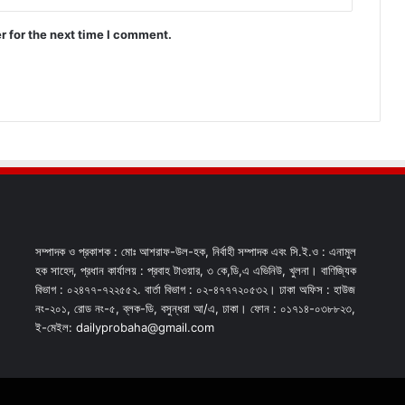
r for the next time I comment.
সম্পাদক ও প্রকাশক : মোঃ আশরাফ-উল-হক, নির্বাহী সম্পাদক এবং সি.ই.ও : এনামুল
হক সাহেদ, প্রধান কার্যালয় : প্রবাহ টাওয়ার, ৩ কে,ডি,এ এভিনিউ, খুলনা। বাণিজ্যিক
বিভাগ : ০২৪৭৭-৭২২৫৫২. বার্তা বিভাগ : ০২-৪৭৭৭২০৫৩২। ঢাকা অফিস : হাউজ
নং-২০১, রোড নং-৫, ব্লক-ডি, বসুন্ধরা আ/এ, ঢাকা। ফোন : ০১৭১৪-০৩৮৮২৩,
ই-মেইল: dailyprobaha@gmail.com