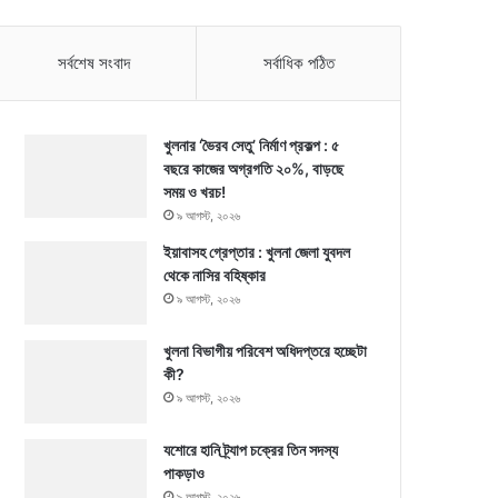
সর্বশেষ সংবাদ
সর্বাধিক পঠিত
খুলনার ‘ভৈরব সেতু’ নির্মাণ প্রকল্প : ৫
বছরে কাজের অগ্রগতি ২০%, বাড়ছে
সময় ও খরচ!
৯ আগস্ট, ২০২৬
ইয়াবাসহ গ্রেপ্তার : খুলনা জেলা যুবদল
থেকে নাসির বহিষ্কার
৯ আগস্ট, ২০২৬
খুলনা বিভাগীয় পরিবেশ অধিদপ্তরে হচ্ছেটা
কী?
৯ আগস্ট, ২০২৬
যশোরে হানি ট্র্যাপ চক্রের তিন সদস্য
পাকড়াও
৯ আগস্ট, ২০২৬