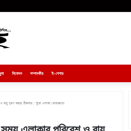
ুলা
বিনোদন
সম্পাদকীয়
ই-পেপার
বায়ু দুষণ করছে ঠিকাদার : পুরো এলাকা ধোয়াচ্ছন্ন
সময় এলাকার পরিবেশ ও বায়ু