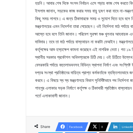
হয়নি। আবার শেষ দিকে সংসদ নির্বাচন এসে পড়ায় কাজ শেষ করতে বিলম
ইসলাম জানান, সড়কের কাজ করার সময় বায়ু দুষণ করা যাবে না-মন্ত্রণাল
কিছু সময় লাগবে। এ জন্য ঠিকাদারকে সময় ও সুযোগ দিতে হবে বলে তি
মন্ত্রণালয়ের এমন নিদের্শনা তারা পেয়েছেন। ওই নির্দেশনা মাঠ পর্যায়ে
আস্তে হবে বলে তিনি জানান। পরিবেশ সুরক্ষা মঞ্চ খুলনার আহবায়ক এড.
দাবিদার। তবে তা মাঠ পর্যায়ে বাস্তবায়ন না করাটা বেআইন। মন্ত্রণালয়ের 
কর্তৃপক্ষের আশু হস্তক্ষেপ কামনা করেছেন এই নাগরিক নেতা। গত 
স্থানীয় সরকার প্রকৌশল অধিদপ্তরকে চিঠি দেয়। ওই চিঠিতে উল্লেখ কর
বেসরকারি পর্যায়ে বহুতলাভবনসহ বিভিন্ন স্থাপনা নির্মাণ এবং সংশ্লিষ্ট উ
দপ্তর সংস্থা প্রতিষ্ঠানের দায়িত্ব প্রাপ্ত কর্মকর্তাকে ব্যক্তিগতভা
করবে। এ বিষয়ে স্ব স্ব মন্ত্রণালয়ে বিভাগ সৃনির্দিষ্টভাবে পথ নির্দে
শাহপুর এলাকার সড়ক নির্মাণে কর্তৃপক্ষ ও ঠিকাদারী প্রতিষ্ঠান বাস্ত
শর্তে এলাকাবাসী জানান।
Share
Facebook
X
LinkedI