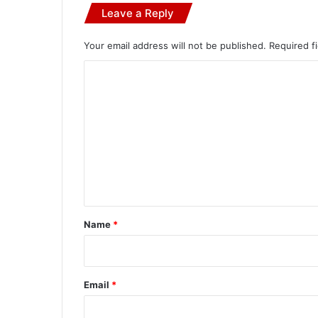
Leave a Reply
Your email address will not be published.
Required f
C
o
m
m
e
n
t
*
Name
*
Email
*