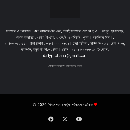
সম্পাদক ও প্রকাশক : মোঃ আশরাফ-উল-হক, নির্বাহী সম্পাদক এবং সি.ই.ও : এনামুল হক সাহেদ,
প্রধান কার্যালয় : প্রবাহ টাওয়ার, ৩ কে,ডি,এ এভিনিউ, খুলনা। বাণিজ্যিক বিভাগ :
০২৪৭৭-৭২২৫৫২. বার্তা বিভাগ : ০২-৪৭৭৭২০৫৩২। ঢাকা অফিস : হাউজ নং-২০১, রোড নং-৫,
ব্লক-ডি, বসুন্ধরা আ/এ, ঢাকা। ফোন : ০১৭১৪-০৩৮৮২৩, ই-মেইল:
dailyprobaha@gmail.com
মোবাইল অ্যাপস ডাউনলোড করুন
© 2026 দৈনিক প্রবাহ কর্তৃক সর্বস্বত্ব সংরক্ষিত
Facebook
X
YouTube