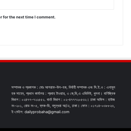
r for the next time I comment.
সম্পাদক ও প্রকাশক : মোঃ আশরাফ-উল-হক, নির্বাহী সম্পাদক এবং সি.ই.ও : এনামুল
হক সাহেদ, প্রধান কার্যালয় : প্রবাহ টাওয়ার, ৩ কে,ডি,এ এভিনিউ, খুলনা। বাণিজ্যিক
বিভাগ : ০২৪৭৭-৭২২৫৫২. বার্তা বিভাগ : ০২-৪৭৭৭২০৫৩২। ঢাকা অফিস : হাউজ
নং-২০১, রোড নং-৫, ব্লক-ডি, বসুন্ধরা আ/এ, ঢাকা। ফোন : ০১৭১৪-০৩৮৮২৩,
ই-মেইল: dailyprobaha@gmail.com