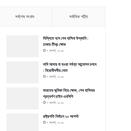
সর্বশেষ সংবাদ
সর্বাধিক পঠিত
দিল্লিতে বসে শেখ হাসিনা উস্কানি :
ঢাকার তীব্র ক্ষোভ
৭ আগস্ট, ২০২৬
দাবি আদায় না হওয়া পর্যন্ত আন্দোলন চলবে
: বিরোধীদলীয় নেতা
৭ আগস্ট, ২০২৬
ভারতের ভূমিকা নিয়ে ক্ষোভ, শেখ হাসিনার
প্রত্যর্পণ চাইল এনসিপি
৭ আগস্ট, ২০২৬
রাষ্ট্রপতি নির্বাচন ২০ আগস্ট
৭ আগস্ট, ২০২৬