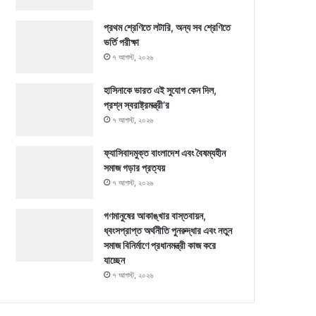
প্রথম শ্রেণিতে লটারি, অন্য সব শ্রেণিতে
ভর্তি পরীক্ষা
৭ আগস্ট, ২০২৬
হাসিনাকে ভারত এই সুযোগ কেন দিল,
প্রশ্ন স্বরাষ্ট্রমন্ত্রী’র
৭ আগস্ট, ২০২৬
ফ্যাসিবাদমুক্ত বাংলাদেশ এবং বৈষম্যহীন
সমাজ গড়ার প্রত্যয়
৭ আগস্ট, ২০২৬
গণমানুষের আকাঙ্খার বাস্তবায়ন,
ধ্বংসপ্রাপ্ত অর্থনীতি পুনরুদ্ধার এবং নতুন
সমাজ বিনির্মাণে প্রধানমন্ত্রী কাজ করে
যাচ্ছেন
৭ আগস্ট, ২০২৬