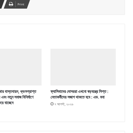
Print
ার বাস্তবায়ন, ধ্বংসপ্রাপ্ত
ফ্যাসিবাদের দোসররা এখনো ষড়যন্ত্রে লিপ্ত :
র এবং নতুন সমাজ বিনির্মাণে
নেতাকর্মীদের সজাগ থাকতে হবে : এড. মনা
করে যাচ্ছেন
৭ আগস্ট, ২০২৬