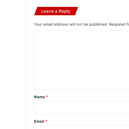
Leave a Reply
Your email address will not be published.
Required f
C
o
m
m
e
n
t
*
Name
*
Email
*